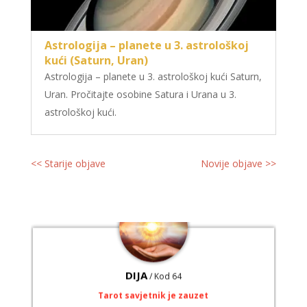
VESNA
/ Kod 05
Astrologija – planete u 3. astrološkoj
Tarot savjetnik je slobodan
kući (Saturn, Uran)
TEHNIKE:
numerologija, anđeoski i ljubavni tarot, visak, yi
Astrologija – planete u 3. astrološkoj kući Saturn,
ching, knjiga promjena mudrosti, rune, izrada runskih
amajlija
Uran. Pročitajte osobine Satura i Urana u 3.
astrološkoj kući.
Broj tel: 064/600-600
tel:0,93€ - mob:1,12€ min
<< Starije objave
Novije objave >>
DIJA
/ Kod 64
Tarot savjetnik je zauzet
TEHNIKE:
vedska astrologija (jyotish), reiki, tarot, oracle
karte, duhovni razgovori