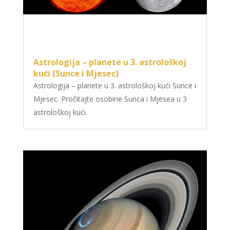
Astrologija – planete u 3. astrološkoj
kući (Sunce i Mjesec)
Astrologija – planete u 3. astrološkoj kući Sunce i
TINA
/ Kod 16
Mjesec. Pročitajte osobine Sunca i Mjesea u 3
Tarot savjetnik je slobodan
astrološkoj kući.
TEHNIKE:
psihološki razgovori, sudbinske karte, tarot,
tumačenje snova
Broj tel: 064/600-600
tel:0,93€ - mob:1,12€ min