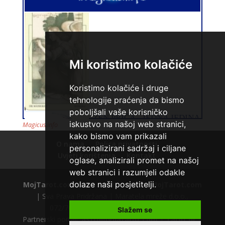
VESNA
/ Kod 05
Tarot savjetnik je slobodan
TEHNIKE:
numerologija, anđeoski i ljubavni tarot, visak, yi
ching, knjiga promjena mudrosti, rune, izrada runskih
Mi koristimo kolačiće
amajlija
Broj tel: 064/600-600
Koristimo kolačiće i druge
tel:0,93€ - mob:1,12€ min
tehnologije praćenja da bismo
poboljšali vaše korisničko
iskustvo na našoj web stranici,
Magicus.info
kako bismo vam prikazali
O nama
Polica privatnosti
personalizirani sadržaj i ciljane
Uvjeti korištenja
Kontakt
oglase, analizirali promet na našoj
web stranici i razumjeli odakle
DIJA
/ Kod 64
dolaze naši posjetitelji.
MojTarot.com
© 2012. | Powered by
MojTarot.com
| Sva Prava Pridržana | Maratela mreže d.o.o.,
Tarot savjetnik je zauzet
072/700700 +18 |
Polica privatnosti
Slažem se
TEHNIKE:
vedska astrologija (jyotish), reiki, tarot, oracle
Partnerski portali:
astrologijatarot.com
|
Tarot.hr
|
karte, duhovni razgovori