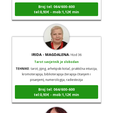
tel:0,93€ - mob:1,12€ min
IRIDA - MAGDALENA
/ Kod 36
Tarot savjetnik je slobodan
TEHNIKE:
tarot, jijing, arhetipski kotač, praktična intuicija,
kromoterapija, biblioterapija (terapija čitanjem i
pisanjem), numerologija, radiestezija
Broj tel: 064/600-600
tel:0,93€ - mob:1,12€ min