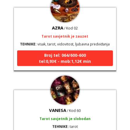
AZRA
/ Kod 02
Tarot savjetnik je zauzet
TEHNIKE:
visak, tarot, vidovitost, ljubavna predviđanja
Broj tel: 064/600-600
tel:0,93€ - mob:1,12€ min
VANESA
/ Kod 60
Tarot savjetnik je slobodan
TEHNIKE:
tarot
Broj tel: 064/600-600