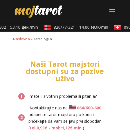
53,10 ден./min
820/77-321
14,00 NOK/min
0901/
Naslovna
»
Astrologija
Naši Tarot majstori
dostupni su za pozive
uživo
l
Imate li životnih problema ili pitanja?
Kontaktirajte nas na
064/600-600
i
odaberite tarot majstora po kodu ili
2
pričekajte da Vam se javi prvi slobodan.
(
tel:0,93€ - mob:1,12€ min
)