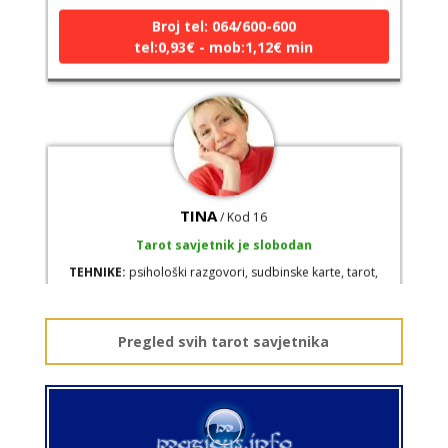
tel:0,93€ - mob:1,12€ min
TINA
/ Kod 16
Tarot savjetnik je slobodan
TEHNIKE:
psihološki razgovori, sudbinske karte, tarot,
tumačenje snova
Broj tel: 064/600-600
tel:0,93€ - mob:1,12€ min
Pregled svih tarot savjetnika