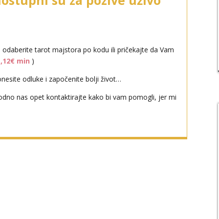
dostupni su za pozive uživo
i odaberite tarot majstora po kodu ili pričekajte da Vam
1,12€ min
)
esite odluke i započenite bolji život…
odno nas opet kontaktirajte kako bi vam pomogli, jer mi