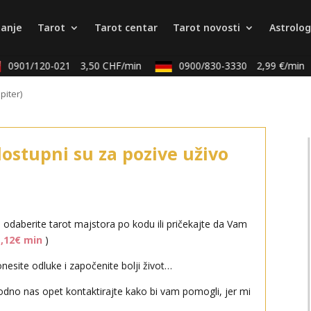
tanje
Tarot
Tarot centar
Tarot novosti
Astrolog
0901/120-021
3,50 CHF/min
0900/830-3330
2,99 €/min
piter)
dostupni su za pozive uživo
i odaberite tarot majstora po kodu ili pričekajte da Vam
1,12€ min
)
esite odluke i započenite bolji život…
odno nas opet kontaktirajte kako bi vam pomogli, jer mi