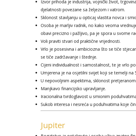
Izvor prihoda je industrija, vojnički život, trgov
djelatnosti povezane sa željezom i vatrom.
Sklonost stavljanju u opticaj vlastita novca i s
Osoba je marljiv radnik, no kako veoma vrednuj
obavi precizno i pažljivo, pa je spora u svome ra
Voli praviti stvari od praktične vrijednosti.
Vrlo je posesivna i ambiciozna što se tiče stjeca
se tiče zadržavanje i štednje.
Cijeni individualnost i samostalnost, te je vrlo
Umjerena je na osjetilni svijet koji se temelji na 5
U nepovoljnim aspektima, sklonost pretjeranom 
Manjkavo financijsko upravljanje.
Iracionalna tvrdoglavost u smionim poduhvatima 
Sukob interesa i nesreća u poduhvatima koje čin
Jupiter
Bogatstvo je potaknuto i osoba uživa znatne fina