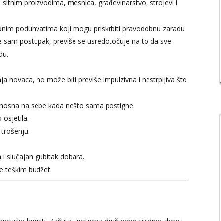
ina sitnim proizvodima, mesnica, građevinarstvo, strojevi i
mionim poduhvatima koji mogu priskrbiti pravodobnu zaradu.
e sam postupak, previše se usredotočuje na to da sve
du.
nja novaca, no može biti previše impulzivna i nestrpljiva što
 ponosna na sebe kada nešto sama postigne.
 osjetila.
trošenju.
i slučajan gubitak dobara.
e teškim budžet.
ncijske koristi. Zaštita i potpora društvene sredine zbog