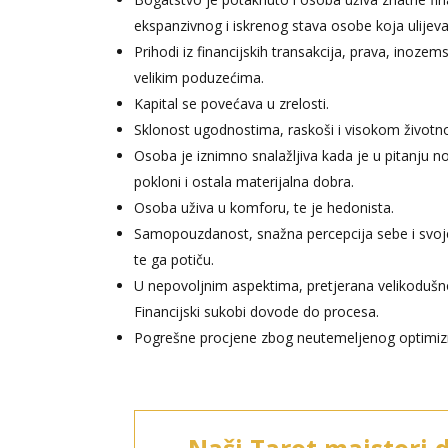
ekspanzivnog i iskrenog stava osobe koja ulijeva 
Prihodi iz financijskih transakcija, prava, inoze
velikim poduzećima.
Kapital se povećava u zrelosti.
Sklonost ugodnostima, raskoši i visokom život
Osoba je iznimno snalažljiva kada je u pitanju n
pokloni i ostala materijalna dobra.
Osoba uživa u komforu, te je hedonista.
Samopouzdanost, snažna percepcija sebe i svoje 
te ga potiču.
U nepovoljnim aspektima, pretjerana velikodušno
Financijski sukobi dovode do procesa.
Pogrešne procjene zbog neutemeljenog optimizm