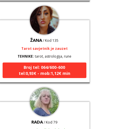
ŽANA
/ Kod 135
Tarot savjetnik je zauzet
TEHNIKE:
tarot, astrologija, rune
Broj tel: 064/600-600
tel:0,93€ - mob:1,12€ min
RADA
/ Kod 79
Tarot savjetnik je slobodan