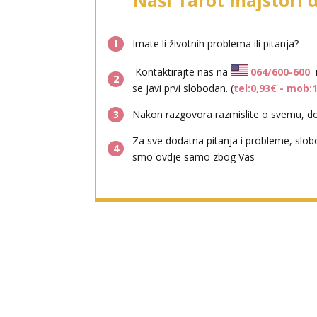
Naši Tarot majstori 
l
Imate li životnih problema ili pitanja?
Kontaktirajte nas na
064/600-600
2
se javi prvi slobodan. (
tel:0,93€ - mob:
3
Nakon razgovora razmislite o svemu, don
Za sve dodatna pitanja i probleme, slob
4
smo ovdje samo zbog Vas