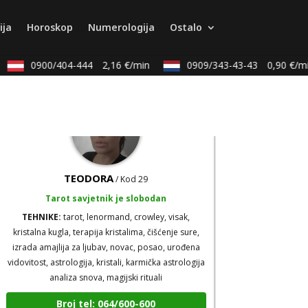
TEHNIKE:
tarot, psihološki razgovori
ija
Horoskop
Numerologija
Ostalo
Broj tel: 064/600-600
tel:0,93€ - mob:1,12€ min
0900/404-444
2,16 €/min
0909/343-43-43
0,90 €/min
TEODORA
/ Kod 29
Tarot savjetnik je slobodan
TEHNIKE:
tarot, lenormand, crowley, visak,
kristalna kugla, terapija kristalima, čišćenje sure,
izrada amajlija za ljubav, novac, posao, urođena
vidovitost, astrologija, kristali, karmička astrologija
analiza snova, magijski rituali
Broj tel: 064/600-600
tel:0,93€ - mob:1,12€ min