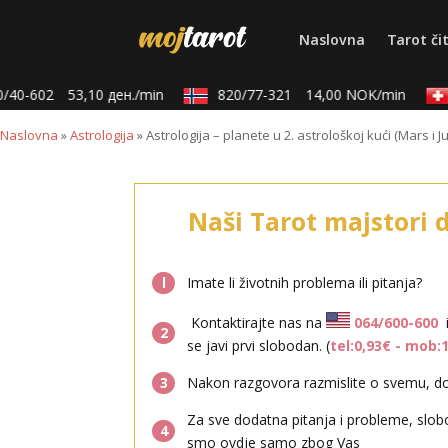
Naslovna
Tarot či
40-602
53,10 ден./min
820/77-321
14,00 NOK/min
Naslovna
»
Astrologija
»
Astrologija – planete u 2. astrološkoj kući (Mars i Ju
Naši Tarot majstori 
l
Imate li životnih problema ili pitanja?
Kontaktirajte nas na
064/600-600
2
se javi prvi slobodan. (
tel:0,93€ - mob:
3
Nakon razgovora razmislite o svemu, don
Za sve dodatna pitanja i probleme, slob
4
smo ovdje samo zbog Vas