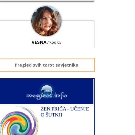
VESNA
/ Kod 05
Tarot savjetnik je slobodan
TEHNIKE:
numerologija, anđeoski i ljubavni tarot,
visak, yi ching, knjiga promjena mudrosti, rune,
Pregled svih tarot savjetnika
izrada runskih amajlija
Broj tel: 064/600-600
tel:0,93€ - mob:1,12€ min
STOJA
/ Kod 31