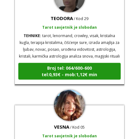
TEODORA
/ Kod 29
Tarot savjetnik je slobodan
TEHNIKE:
tarot, lenormand, crowley, visak, kristalna
kugla, terapija kristalima, čišćenje sure, izrada amajlija za
ljubav, novac, posao, urođena vidovitost, astrologija,
kristali, karmička astrologija analiza snova, magijski rituali
Broj tel: 064/600-600
tel:0,93€ - mob:1,12€ min
VESNA
/ Kod 05
Tarot savjetnik je slobodan