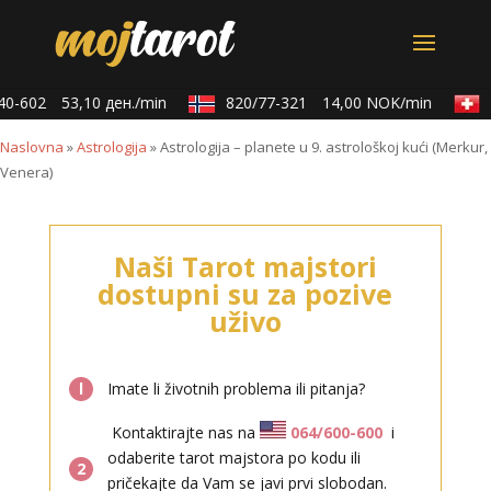
0-602
53,10 ден./min
820/77-321
14,00 NOK/min
0
Naslovna
»
Astrologija
»
Astrologija – planete u 9. astrološkoj kući (Merkur,
Venera)
Naši Tarot majstori
dostupni su za pozive
uživo
l
Imate li životnih problema ili pitanja?
Kontaktirajte nas na
064/600-600
i
odaberite tarot majstora po kodu ili
2
pričekajte da Vam se javi prvi slobodan.