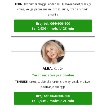
TEHNIKE:
numerologija, anđeoski i ljubavni tarot, visak, yi
ching, knjiga promjena mudrosti, rune, izrada runskih
amajlija
Broj tel: 064/600-600
tel:0,93€ - mob:1,12€ min
ALBA
/ Kod 24
Tarot savjetnik je slobodan
TEHNIKE:
tarot, sudbinske karte, crowley, visak, molitve,
podizanje energije
Broj tel: 064/600-600
tel:0,93€ - mob:1,12€ min