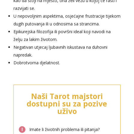
kao da stoji na mjesto, ona želi vezu u kojoj će rasti i
razvijati se.
U nepovoljnim aspektima, osjećajne frustracije tijekom
dugih putovanja ili u odnosima sa strancima.
Epikurejska filozofija ili površni ideal koji navodi na
želju za lakim životom.
Negativan utjecaj ljubavnih iskustava na duhovni
napredak.
Dobrotvorna djelatnost.
LUCIJA
/ Kod #136
Naši Tarot majstori
Tarot savjetnik je zauzet
dostupni su za pozive
TEHNIKE:
sudbinske karte, anđeoske poruke
uživo
Broj tel: 064/600-600
tel:0,93€ - mob:1,12€ min
l
Imate li životnih problema ili pitanja?