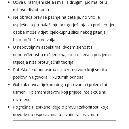
Uživa u razmjeni ideja i misli s drugim ljudima, te u
njihovu diskutiranju.
Ne obraća previše pažnje na detalje, no vrlo je
uspješna u pronalaženju brzog rješenja za problem jer
osoba može vidjeti cjelokupnu sliku nekog pitanja i
tako uočiti što ne valja.
U nepovoljnim aspektima, dvosmislenost i
neodređenost u mišljenjima, koja osjećaju posljedice
utjecaja niza proturječnih teorija.
Poteškoće u odnosima s inozemstvom koji se tiču
poslovnih ugovora ili kulturnih odnosa.
Gubitak novca tijekom dugih putovanja i polemični
usmeni ili pismeni stavovi koji priječe intelektualnu
razmjenu.
Pogrešne ili zbrkane ideje o pravu i zakonitosti koje
dovode do osporavanja u javnim raspravama.