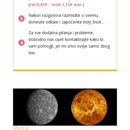
(
tel:0,93€ - mob:1,12€ min
)
Nakon razgovora razmislite o svemu,
3
donesite odluke i započenite bolji život…
Za sve dodatna pitanja i probleme,
slobodno nas opet kontaktirajte kako bi
4
vam pomogli, jer mi smo ovdje samo zbog
Vas
Merkur