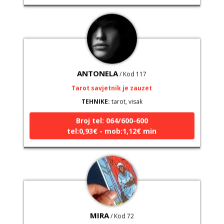
ANTONELA
/ Kod 117
Tarot savjetnik je zauzet
TEHNIKE:
tarot, visak
Broj tel: 064/600-600
tel:0,93€ - mob:1,12€ min
MIRA
/ Kod 72
Tarot savjetnik je slobodan