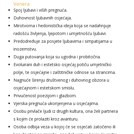
Venera
Spoj ljubavi i viših pregnuća.
Duhovnost ljubavnih osjećaja.
Mirotvorna i hedonistička ideja koja se nadahnjuje
radošću življenja, ljepotom i umjetnošću ljubavi.
Predodređuje za posjete ljubavima i simpatijama u
inozemstvu.
Duga putovanja koja su ugodna i probitočna.
Evoluirani duh i estetsko osjećaj potiču umjetničko
polje, te osjećajne i zaštitničke odnose sa strancima.
Nagnuće širenju društvenog i duhovnog obzora u
osjećajnom i estetskom smislu.
Privučenost poezijom i glazbom.
Vjerska pregnuća ukorijenjena u osjećajima.
Osobu privlače ljudi iz drugih kultura, ona želi partnera
s kojim će prolaziti kroz avanturu.
Osoba odbija veza u kojoj će se osjećati zatočeno ili