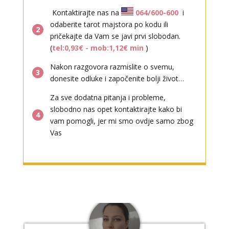
Kontaktirajte nas na
064/600-600
i
odaberite tarot majstora po kodu ili
2
pričekajte da Vam se javi prvi slobodan.
(
tel:0,93€ - mob:1,12€ min
)
Nakon razgovora razmislite o svemu,
ELA
3
/ Kod 151
donesite odluke i započenite bolji život…
Tarot savjetnik je slobodan
Za sve dodatna pitanja i probleme,
TEHNIKE:
astrologija, tarot, numerološki tarot, visak, feng
slobodno nas opet kontaktirajte kako bi
shui numerologija, anđeoski brojevi, tumačenje snova,
4
vam pomogli, jer mi smo ovdje samo zbog
rune, kristali, reiki, terapija bojama, anđeoske karte,
Vas
iscjeljivanje anđeoskim energijama
Broj tel: 064/600-600
tel:0,93€ - mob:1,12€ min