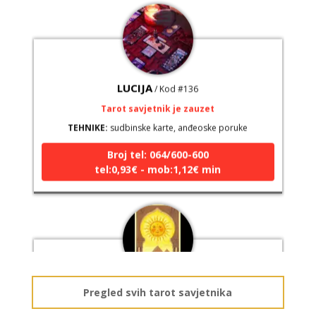
LUCIJA
/ Kod #136
Tarot savjetnik je zauzet
TEHNIKE:
sudbinske karte, anđeoske poruke
Broj tel: 064/600-600
tel:0,93€ - mob:1,12€ min
ELA
/ Kod 151
Pregled svih tarot savjetnika
Tarot savjetnik je slobodan