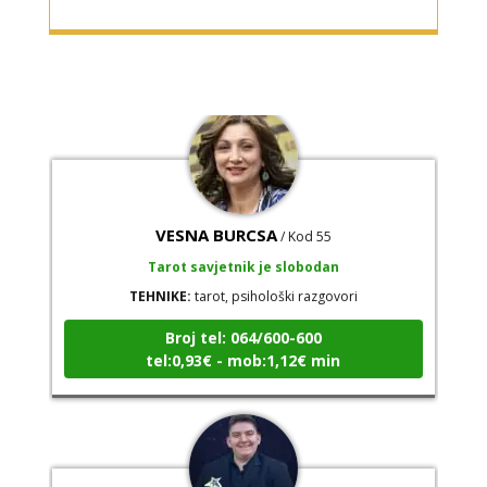
Broj tel: 064/600-600
tel:0,93€ - mob:1,12€ min
VESNA BURCSA
/ Kod 55
Tarot savjetnik je slobodan
TEHNIKE:
tarot, psihološki razgovori
Broj tel: 064/600-600
tel:0,93€ - mob:1,12€ min