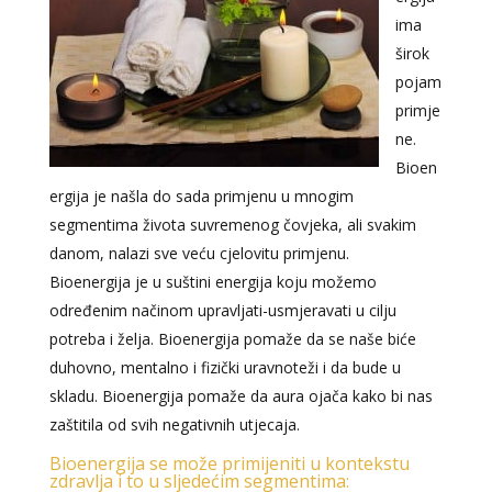
ima
širok
pojam
primje
ne.
Bioen
ergija je našla do sada primjenu u mnogim
segmentima života suvremenog čovjeka, ali svakim
danom, nalazi sve veću cjelovitu primjenu.
Bioenergija je u suštini energija koju možemo
određenim načinom upravljati-usmjeravati u cilju
potreba i želja. Bioenergija pomaže da se naše biće
duhovno, mentalno i fizički uravnoteži i da bude u
skladu. Bioenergija pomaže da aura ojača kako bi nas
zaštitila od svih negativnih utjecaja.
Bioenergija se može primijeniti u kontekstu
zdravlja i to u sljedećim segmentima: