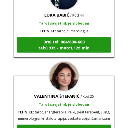
LUKA BABIĆ
/ Kod 44
Tarot savjetnik je slobodan
TEHNIKE:
tarot, numerologija
Broj tel: 064/600-600
tel:0,93€ - mob:1,12€ min
VALENTINA ŠTEFANIĆ
/ Kod 25
Tarot savjetnik je slobodan
TEHNIKE:
tarot, energterapija, reiki, peat terapeut, ji jing,
numerologija, kristaloterapija, zvukoterapija, šamanizam
Broj tel: 064/600-600