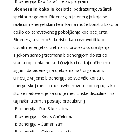
-Bioenergija Kao čistač i relax-program.
Bioenergija kako je koristiti
podrazumijeva širok
spektar odgovora. Bioenergija je energija koja se
različitim energetskim tehnikama može koristiti kako bi
došlo do zdravstvenog poboljšanja kod pacijenta.
Bioenergija se može koristiti kao osnovni ili kao
dodatni energetski tretman u procesu ozdravljenja.
Tijekom samog tretmana bioenergijom dolazi do
stanja toplo-hladno kod čovjeka i na taj način smo
sigurni da bioenergija djeluje na naš organizam.
U novije vrijeme bioenergija se sve više koristi u
energetskoj medicini u sasvim novom konceptu, tako
što se nadovezuje za druge medicinske discipline i na
taj način tretman postaje produktivniji.
-Bioenergija -Rad S kristalima;
-Bioenergija – Rad s Anđelima;
-Bioenergija – Šamanizam;
-Bioenergija – Cvjetna terapija;