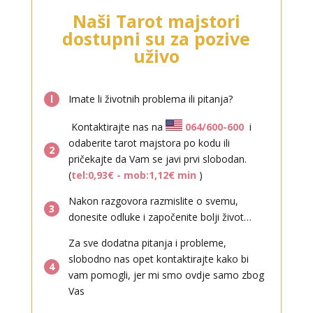
VIKTORIJA
/ Kod 369
Naši Tarot majstori
Tarot savjetnik je slobodan
dostupni su za pozive
TEHNIKE:
astrologija, numerologija, tarot, radiestezija
uživo
Broj tel: 064/600-600
tel:0,93€ - mob:1,12€ min
l
Imate li životnih problema ili pitanja?
Kontaktirajte nas na
064/600-600
i
odaberite tarot majstora po kodu ili
2
pričekajte da Vam se javi prvi slobodan.
(
tel:0,93€ - mob:1,12€ min
)
Nakon razgovora razmislite o svemu,
ELA
3
/ Kod 151
donesite odluke i započenite bolji život…
Tarot savjetnik je zauzet
Za sve dodatna pitanja i probleme,
TEHNIKE:
astrologija, tarot, numerološki tarot, visak, feng
slobodno nas opet kontaktirajte kako bi
shui numerologija, anđeoski brojevi, tumačenje snova,
4
vam pomogli, jer mi smo ovdje samo zbog
rune, kristali, reiki, terapija bojama, anđeoske karte,
Vas
iscjeljivanje anđeoskim energijama