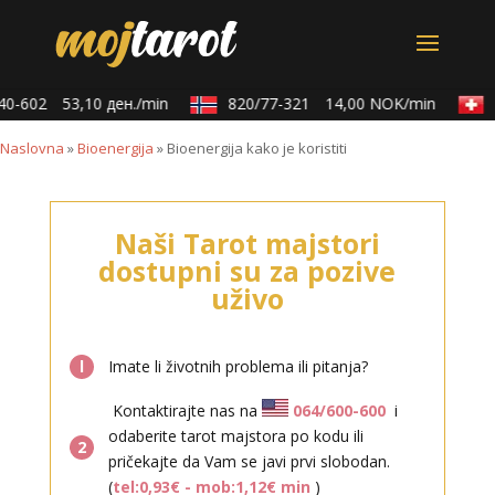
0-602
53,10 ден./min
820/77-321
14,00 NOK/min
0
Naslovna
»
Bioenergija
»
Bioenergija kako je koristiti
Naši Tarot majstori
dostupni su za pozive
uživo
l
Imate li životnih problema ili pitanja?
Kontaktirajte nas na
064/600-600
i
odaberite tarot majstora po kodu ili
2
pričekajte da Vam se javi prvi slobodan.
(
tel:0,93€ - mob:1,12€ min
)