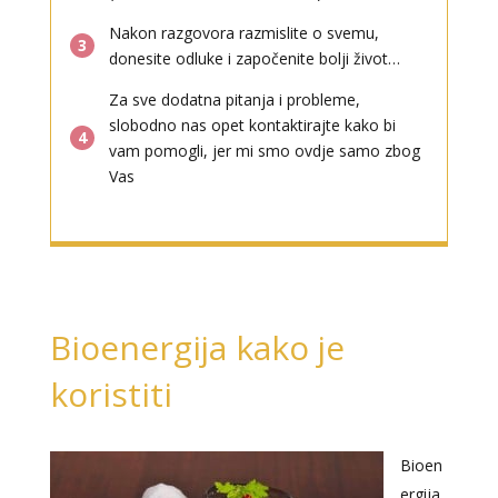
Nakon razgovora razmislite o svemu,
3
donesite odluke i započenite bolji život…
Za sve dodatna pitanja i probleme,
slobodno nas opet kontaktirajte kako bi
4
vam pomogli, jer mi smo ovdje samo zbog
Vas
Bioenergija kako je
koristiti
Bioen
ergija