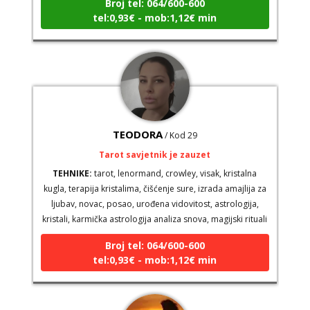
tel:0,93€ - mob:1,12€ min
TEODORA
/ Kod 29
Tarot savjetnik je zauzet
TEHNIKE:
tarot, lenormand, crowley, visak, kristalna
kugla, terapija kristalima, čišćenje sure, izrada amajlija za
ljubav, novac, posao, urođena vidovitost, astrologija,
kristali, karmička astrologija analiza snova, magijski rituali
Broj tel: 064/600-600
tel:0,93€ - mob:1,12€ min