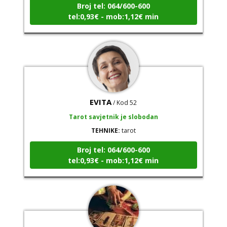
tel:0,93€ - mob:1,12€ min
EVITA
/ Kod 52
Tarot savjetnik je slobodan
TEHNIKE:
tarot
Broj tel: 064/600-600
tel:0,93€ - mob:1,12€ min