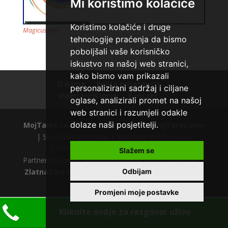
Mi koristimo kolačiće
Koristimo kolačiće i druge
Magicus.info
tehnologije praćenja da bismo
poboljšali vaše korisničko
iskustvo na našoj web stranici,
VESNA
/ Kod 05
kako bismo vam prikazali
O nama
Polica privatnosti
Tarot savjetnik je slobodan
personalizirani sadržaj i ciljane
Uvjeti korištenja
Kontakt
oglase, analizirali promet na našoj
TEHNIKE:
numerologija, anđeoski i ljubavni tarot, visak, yi
ching, knjiga promjena mudrosti, rune, izrada runskih
web stranici i razumjeli odakle
amajlija
dolaze naši posjetitelji.
MojTarot.com
© 2012. | Powered by
MojTarot.com
| Sva Prava Pridržana | Maratela mreže d.o.o.,
Broj tel: 064/600-600
072/700700 +18 |
Polica privatnosti
Slažem se
tel:0,93€ - mob:1,12€ min
Partnerski portali:
astrologijatarot.com
|
Tarot.hr
|
ZlatnaZora.hr
|
AstrologijaTarot.com.hr
|
astro-
Odbijam
tarot.rs
|
trip.hr
Promjeni moje postavke
Kliknite ovdje za razgovor uživo