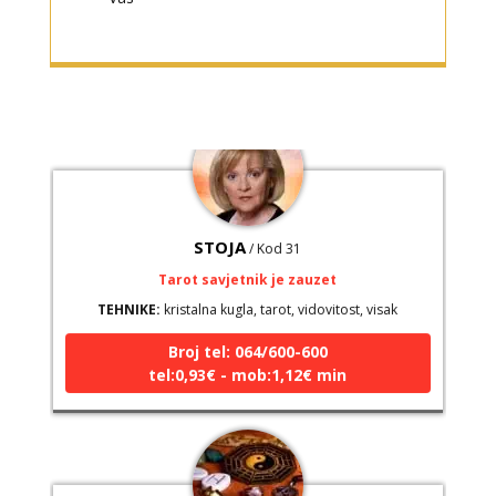
Broj tel: 064/600-600
tel:0,93€ - mob:1,12€ min
STOJA
/ Kod 31
Tarot savjetnik je zauzet
TEHNIKE:
kristalna kugla, tarot, vidovitost, visak
Broj tel: 064/600-600
tel:0,93€ - mob:1,12€ min