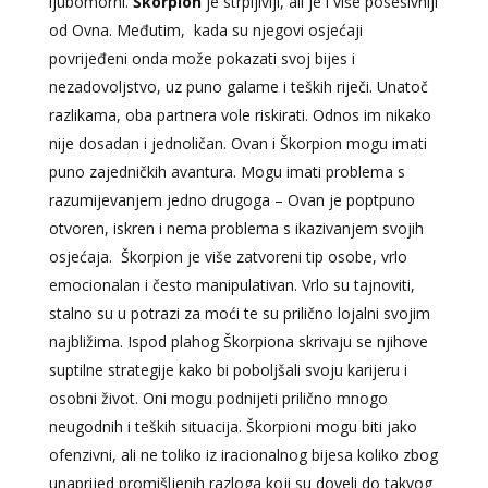
ljubomorni.
Škorpion
je strpljiviji, ali je i više posesivniji
od Ovna. Međutim, kada su njegovi osjećaji
povrijeđeni onda može pokazati svoj bijes i
nezadovoljstvo, uz puno galame i teških riječi. Unatoč
razlikama, oba partnera vole riskirati. Odnos im nikako
nije dosadan i jednoličan. Ovan i Škorpion mogu imati
puno zajedničkih avantura. Mogu imati problema s
razumijevanjem jedno drugoga – Ovan je poptpuno
otvoren, iskren i nema problema s ikazivanjem svojih
osjećaja. Škorpion je više zatvoreni tip osobe, vrlo
emocionalan i često manipulativan. Vrlo su tajnoviti,
stalno su u potrazi za moći te su prilično lojalni svojim
najbližima. Ispod plahog Škorpiona skrivaju se njihove
suptilne strategije kako bi poboljšali svoju karijeru i
osobni život. Oni mogu podnijeti prilično mnogo
neugodnih i teških situacija. Škorpioni mogu biti jako
ofenzivni, ali ne toliko iz iracionalnog bijesa koliko zbog
unaprijed promišljenih razloga koji su doveli do takvog