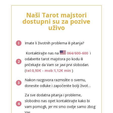
KRISTINA
/ Kod 160
Naši Tarot majstori
Tarot savjetnik je zauzet
dostupni su za pozive
TEHNIKE:
asrologija; numerologija, tarot
uživo
Broj tel: 064/600-600
tel:0,93€ - mob:1,12€ min
l
Imate li životnih problema ili pitanja?
Kontaktirajte nas na
064/600-600
i
odaberite tarot majstora po kodu ili
2
pričekajte da Vam se javi prvi slobodan.
(
tel:0,93€ - mob:1,12€ min
)
Nakon razgovora razmislite o svemu,
VESNA
3
/ Kod 05
donesite odluke i započenite bolji život…
Tarot savjetnik je slobodan
Za sve dodatna pitanja i probleme,
TEHNIKE:
numerologija, anđeoski i ljubavni tarot, visak, yi
slobodno nas opet kontaktirajte kako bi
ching, knjiga promjena mudrosti, rune, izrada runskih
4
vam pomogli, jer mi smo ovdje samo zbog
amajlija
Vas