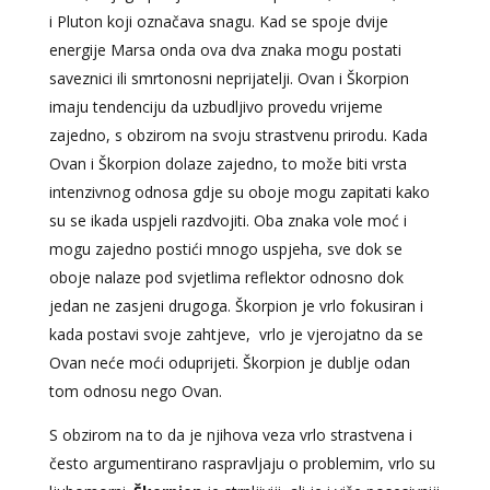
i Pluton koji označava snagu. Kad se spoje dvije
energije Marsa onda ova dva znaka mogu postati
saveznici ili smrtonosni neprijatelji. Ovan i Škorpion
imaju tendenciju da uzbudljivo provedu vrijeme
zajedno, s obzirom na svoju strastvenu prirodu. Kada
Ovan i Škorpion dolaze zajedno, to može biti vrsta
intenzivnog odnosa gdje su oboje mogu zapitati kako
su se ikada uspjeli razdvojiti. Oba znaka vole moć i
mogu zajedno postići mnogo uspjeha, sve dok se
oboje nalaze pod svjetlima reflektor odnosno dok
jedan ne zasjeni drugoga. Škorpion je vrlo fokusiran i
kada postavi svoje zahtjeve, vrlo je vjerojatno da se
Ovan neće moći oduprijeti. Škorpion je dublje odan
tom odnosu nego Ovan.
S obzirom na to da je njihova veza vrlo strastvena i
često argumentirano raspravljaju o problemim, vrlo su