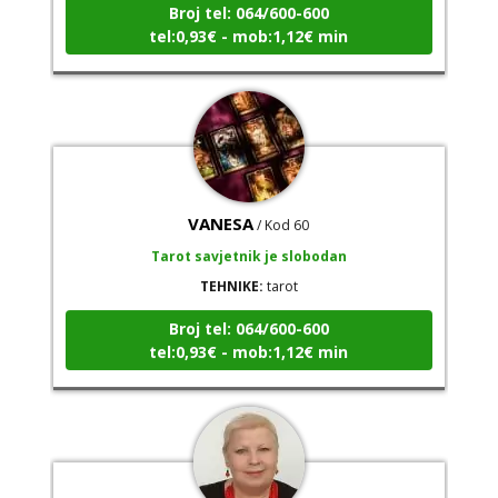
tel:0,93€ - mob:1,12€ min
VANESA
/ Kod 60
Tarot savjetnik je slobodan
TEHNIKE:
tarot
Broj tel: 064/600-600
tel:0,93€ - mob:1,12€ min