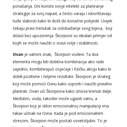
ponašanja. Oni koriste svoje intelekt za planiranje
strategije za svoj ​​napad, a često varaju i iskorištavaju
tuđe slabosti kako bi došli do konačne pobjede. Uvijek
čekaju pravi trenutak za oslobađanje svog ​​bijesa, koji
dolazi bez upozorenja. Škorpioni su idealan primjer od
kojih se može naučiti o snazi volje i stabilnosti.
Ovan
je vatreni znak, Škorpion vodeni. Ta dva
elementa mogu biti dobitna kombinacija ako rade
zajedno, kombinirajući osjećaje i fizičku akciju kako bi
dobili pozitivne i željene rezultate. Škorpion je strateg
koji može pomoći Ovnu kako usporiti i naučiti pravilno
planirati. Ovan uči Škorpiona kako iznova krenuti dalje.
Međutim, voda, također može ugasiti vatru, a
Škorpion koji je sklon emocionalnoj manipulaciji ima
takav učinak na Ovna. Kada je pod emocionalnim
stresom, Škorpion može postati osvetoljubiv. To je