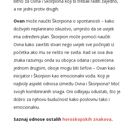
bitno za Ovna i Škorpiona koji bi trebali raditi zajedno,
a ne jedni protiv drugih.
Ovan
može naučiti Škorpiona o spontanosti – kako
doživjeti neplanirano iskustvo, umjesto da se uvijek
ima određeni plan. Škorpion može pomoći naučiti
Ovna kako završiti stvari nego uvijek sve počinjati iz
početka ako mu se nešto ne sviđa. Kad se ova dva
znaka razumiju onda su obojica odana i posvećena
jednom drugom, oboje mogu biti šefovi – Ovan kao
inicijator i Škorpion kao emocionalni vođa. Koji je
najbolji aspekt odnosa između Ovna i Škorpiona? Moć
svojih kombiniranih snaga. Oni odbijaju odustati, što je
dobro za njihovu budućnost kako poslovnu tako i
emocionalnu.
Saznaj odnose ostalih
horoskopskih znakova
.