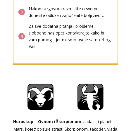
Nakon razgovora razmislite o svemu,
3
donesite odluke i započenite bolji život…
Za sve dodatna pitanja i probleme,
slobodno nas opet kontaktirajte kako bi
4
vam pomogli, jer mi smo ovdje samo zbog
Vas
Horoskop
–
Ovnom
i
Škorpionom
vlada isti planet
Mars, kojeg opisuje strast. Škorpionom, također, vlada