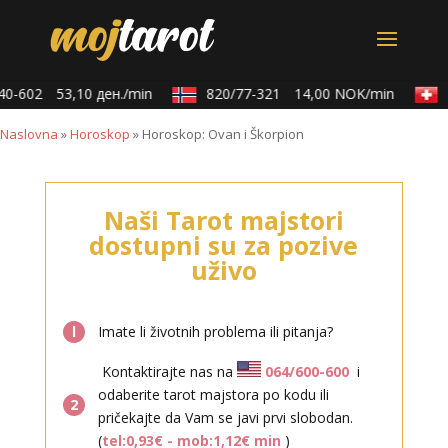
0-602
53,10 ден./min
820/77-321
14,00 NOK/min
0
Naslovna
»
Horoskop
»
Horoskop: Ovan i Škorpion
Naši Tarot majstori
dostupni su za pozive
uživo
l
Imate li životnih problema ili pitanja?
Kontaktirajte nas na
064/600-600
i
odaberite tarot majstora po kodu ili
2
pričekajte da Vam se javi prvi slobodan.
(
tel:0,93€ - mob:1,12€ min
)