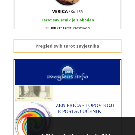
VERICA
/ Kod 35
Tarot savjetnik je slobodan
TEHNIKE:
tarot, razgovori
Broj tel: 064/600-600
tel:0,93€ - mob:1,12€ min
Pregled svih tarot savjetnika
KRISTINA
/ Kod 160
Tarot savjetnik je zauzet
TEHNIKE:
asrologija; numerologija, tarot
Broj tel: 064/600-600
tel:0,93€ - mob:1,12€ min