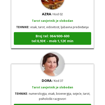
AZRA
/ Kod 02
Tarot savjetnik je slobodan
TEHNIKE:
visak, tarot, vidovitost, ljubavna predviđanja
Broj tel: 064/600-600
tel:0,93€ - mob:1,12€ min
DORA
/ Kod 37
Tarot savjetnik je slobodan
TEHNIKE:
numerologija, visak, bioenergija, svijeće, tarot,
psihološki razgovori
Broj tel: 064/600-600