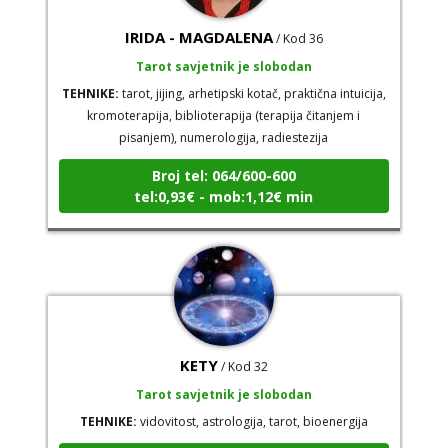
IRIDA - MAGDALENA
/ Kod 36
Tarot savjetnik je slobodan
TEHNIKE:
tarot, jijing, arhetipski kotač, praktična intuicija,
kromoterapija, biblioterapija (terapija čitanjem i
pisanjem), numerologija, radiestezija
Broj tel: 064/600-600
tel:0,93€ - mob:1,12€ min
KETY
/ Kod 32
Tarot savjetnik je slobodan
TEHNIKE:
vidovitost, astrologija, tarot, bioenergija
Broj tel: 064/600-600