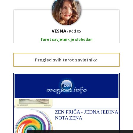
VESNA
/ Kod 05
Tarot savjetnik je slobodan
TEHNIKE:
numerologija, anđeoski i ljubavni tarot, visak, yi
ching, knjiga promjena mudrosti, rune, izrada runskih
amajlija
Pregled svih tarot savjetnika
Broj tel: 064/600-600
tel:0,93€ - mob:1,12€ min
DIJA
/ Kod 64
Tarot savjetnik je zauzet