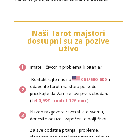
VESNA
/ Kod 05
Naši Tarot majstori
Tarot savjetnik je slobodan
dostupni su za pozive
TEHNIKE:
numerologija, anđeoski i ljubavni tarot, visak, yi
uživo
ching, knjiga promjena mudrosti, rune, izrada runskih
amajlija
l
Imate li životnih problema ili pitanja?
Broj tel: 064/600-600
tel:0,93€ - mob:1,12€ min
Kontaktirajte nas na
064/600-600
i
odaberite tarot majstora po kodu ili
2
pričekajte da Vam se javi prvi slobodan.
(
tel:0,93€ - mob:1,12€ min
)
Nakon razgovora razmislite o svemu,
3
donesite odluke i započenite bolji život…
DIJA
/ Kod 64
Za sve dodatna pitanja i probleme,
Tarot savjetnik je zauzet