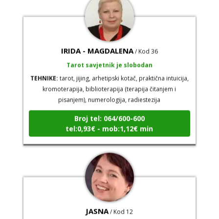
IRIDA - MAGDALENA
/ Kod 36
Tarot savjetnik je slobodan
TEHNIKE:
tarot, jijing, arhetipski kotač, praktična intuicija,
kromoterapija, biblioterapija (terapija čitanjem i
pisanjem), numerologija, radiestezija
Broj tel: 064/600-600
tel:0,93€ - mob:1,12€ min
JASNA
/ Kod 12
Tarot savjetnik je slobodan