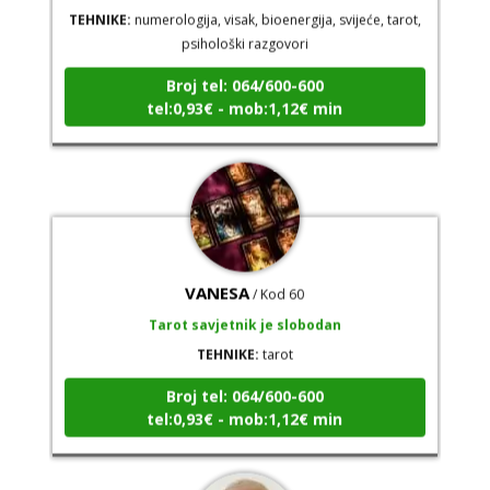
psihološki razgovori
Broj tel: 064/600-600
tel:0,93€ - mob:1,12€ min
VANESA
/ Kod 60
Tarot savjetnik je slobodan
TEHNIKE:
tarot
Broj tel: 064/600-600
tel:0,93€ - mob:1,12€ min