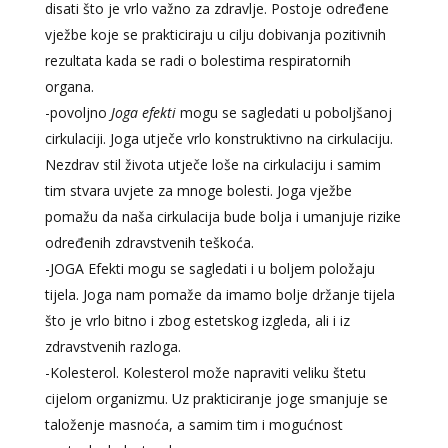
disati što je vrlo važno za zdravlje. Postoje određene
vježbe koje se prakticiraju u cilju dobivanja pozitivnih
rezultata kada se radi o bolestima respiratornih
organa.
-povoljno
Joga efekti
mogu se sagledati u poboljšanoj
cirkulaciji. Joga utječe vrlo konstruktivno na cirkulaciju.
Nezdrav stil života utječe loše na cirkulaciju i samim
tim stvara uvjete za mnoge bolesti. Joga vježbe
pomažu da naša cirkulacija bude bolja i umanjuje rizike
određenih zdravstvenih teškoća.
-JOGA Efekti mogu se sagledati i u boljem položaju
tijela. Joga nam pomaže da imamo bolje držanje tijela
što je vrlo bitno i zbog estetskog izgleda, ali i iz
zdravstvenih razloga.
-Kolesterol. Kolesterol može napraviti veliku štetu
cijelom organizmu. Uz prakticiranje joge smanjuje se
taloženje masnoća, a samim tim i mogućnost