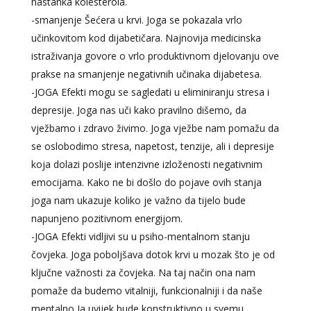
nastanka kolesterola.
-smanjenje Šećera u krvi. Joga se pokazala vrlo
učinkovitom kod dijabetičara. Najnovija medicinska
istraživanja govore o vrlo produktivnom djelovanju ove
prakse na smanjenje negativnih učinaka dijabetesa.
-JOGA Efekti mogu se sagledati u eliminiranju stresa i
depresije. Joga nas uči kako pravilno dišemo, da
vježbamo i zdravo živimo. Joga vježbe nam pomažu da
se oslobodimo stresa, napetost, tenzije, ali i depresije
koja dolazi poslije intenzivne izloženosti negativnim
emocijama. Kako ne bi došlo do pojave ovih stanja
joga nam ukazuje koliko je važno da tijelo bude
napunjeno pozitivnom energijom.
-JOGA Efekti vidljivi su u psiho-mentalnom stanju
čovjeka. Joga poboljšava dotok krvi u mozak što je od
ključne važnosti za čovjeka. Na taj način ona nam
pomaže da budemo vitalniji, funkcionalniji i da naše
mentalno Ja uvijek bude konstruktivno u svemu.