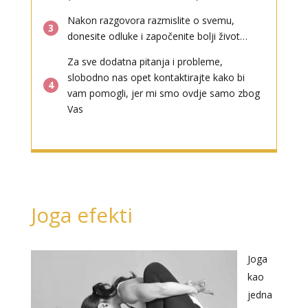
Nakon razgovora razmislite o svemu,
3
donesite odluke i započenite bolji život…
Za sve dodatna pitanja i probleme,
slobodno nas opet kontaktirajte kako bi
4
vam pomogli, jer mi smo ovdje samo zbog
Vas
Joga efekti
Joga
kao
jedna