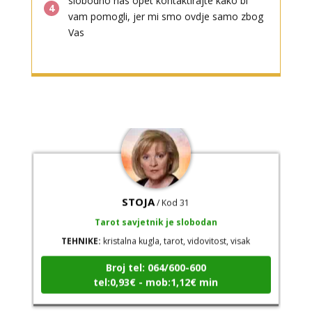
slobodno nas opet kontaktirajte kako bi
4
TEHNIKE:
vedska astrologija (jyotish), reiki, tarot, oracle
vam pomogli, jer mi smo ovdje samo zbog
karte, duhovni razgovori
Vas
Broj tel: 064/600-600
tel:0,93€ - mob:1,12€ min
STOJA
/ Kod 31
Tarot savjetnik je slobodan
TEHNIKE:
kristalna kugla, tarot, vidovitost, visak
Broj tel: 064/600-600
tel:0,93€ - mob:1,12€ min