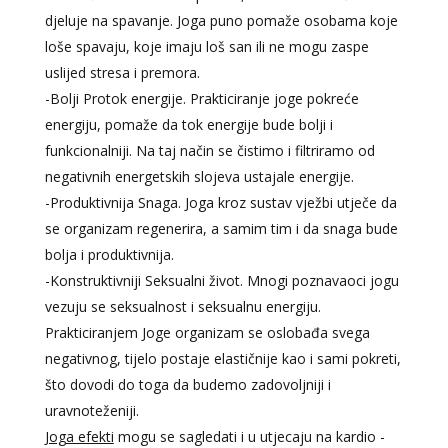
djeluje na spavanje. Joga puno pomaže osobama koje
loše spavaju, koje imaju loš san ili ne mogu zaspe
uslijed stresa i premora.
-Bolji Protok energije. Prakticiranje joge pokreće
energiju, pomaže da tok energije bude bolji i
funkcionalniji. Na taj način se čistimo i filtriramo od
negativnih energetskih slojeva ustajale energije.
-Produktivnija Snaga. Joga kroz sustav vježbi utječe da
se organizam regenerira, a samim tim i da snaga bude
bolja i produktivnija.
-Konstruktivniji Seksualni život. Mnogi poznavaoci jogu
vezuju se seksualnost i seksualnu energiju.
Prakticiranjem Joge organizam se oslobađa svega
negativnog, tijelo postaje elastičnije kao i sami pokreti,
što dovodi do toga da budemo zadovoljniji i
uravnoteženiji.
Joga efekti
mogu se sagledati i u utjecaju na kardio -