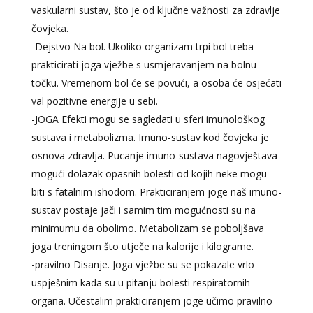
vaskularni sustav, što je od ključne važnosti za zdravlje
čovjeka.
-Dejstvo Na bol. Ukoliko organizam trpi bol treba
prakticirati joga vježbe s usmjeravanjem na bolnu
točku. Vremenom bol će se povući, a osoba će osjećati
val pozitivne energije u sebi.
-JOGA Efekti mogu se sagledati u sferi imunološkog
sustava i metabolizma. Imuno-sustav kod čovjeka je
osnova zdravlja. Pucanje imuno-sustava nagovještava
mogući dolazak opasnih bolesti od kojih neke mogu
biti s fatalnim ishodom. Prakticiranjem joge naš imuno-
sustav postaje jači i samim tim mogućnosti su na
minimumu da obolimo. Metabolizam se poboljšava
joga treningom što utječe na kalorije i kilograme.
-pravilno Disanje. Joga vježbe su se pokazale vrlo
uspješnim kada su u pitanju bolesti respiratornih
organa. Učestalim prakticiranjem joge učimo pravilno