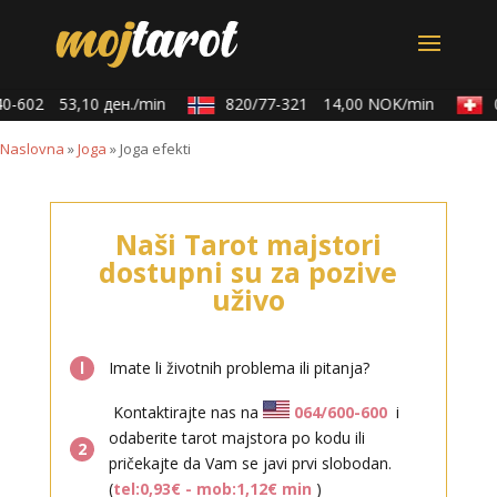
-602
53,10 ден./min
820/77-321
14,00 NOK/min
0
Naslovna
»
Joga
»
Joga efekti
Naši Tarot majstori
dostupni su za pozive
uživo
l
Imate li životnih problema ili pitanja?
Kontaktirajte nas na
064/600-600
i
odaberite tarot majstora po kodu ili
2
pričekajte da Vam se javi prvi slobodan.
(
tel:0,93€ - mob:1,12€ min
)