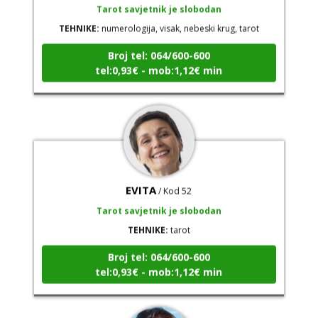
TEHNIKE:
numerologija, visak, nebeski krug, tarot
Broj tel: 064/600-600
tel:0,93€ - mob:1,12€ min
EVITA
/ Kod 52
Tarot savjetnik je slobodan
TEHNIKE:
tarot
Broj tel: 064/600-600
tel:0,93€ - mob:1,12€ min