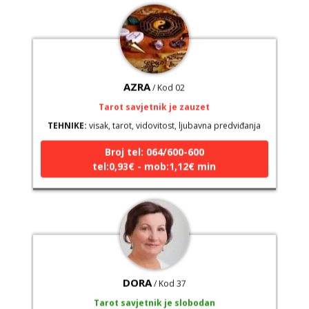
AZRA
/ Kod 02
Tarot savjetnik je zauzet
TEHNIKE:
visak, tarot, vidovitost, ljubavna predviđanja
Broj tel: 064/600-600
tel:0,93€ - mob:1,12€ min
DORA
/ Kod 37
Tarot savjetnik je slobodan
TEHNIKE:
numerologija, visak, bioenergija, svijeće, tarot,