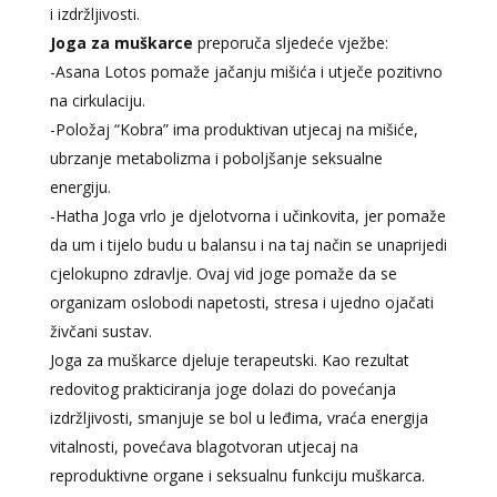
i izdržljivosti.
Joga za muškarce
preporuča sljedeće vježbe:
-Asana Lotos pomaže jačanju mišića i utječe pozitivno
na cirkulaciju.
-Položaj “Kobra” ima produktivan utjecaj na mišiće,
ubrzanje metabolizma i poboljšanje seksualne
energiju.
-Hatha Joga vrlo je djelotvorna i učinkovita, jer pomaže
da um i tijelo budu u balansu i na taj način se unaprijedi
cjelokupno zdravlje. Ovaj vid joge pomaže da se
organizam oslobodi napetosti, stresa i ujedno ojačati
živčani sustav.
Joga za muškarce djeluje terapeutski. Kao rezultat
redovitog prakticiranja joge dolazi do povećanja
izdržljivosti, smanjuje se bol u leđima, vraća energija
vitalnosti, povećava blagotvoran utjecaj na
reproduktivne organe i seksualnu funkciju muškarca.