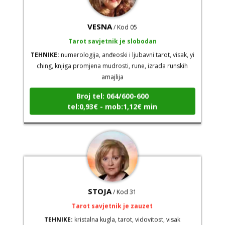
VESNA
/ Kod 05
Tarot savjetnik je slobodan
TEHNIKE:
numerologija, anđeoski i ljubavni tarot, visak, yi
ching, knjiga promjena mudrosti, rune, izrada runskih
amajlija
Broj tel: 064/600-600
tel:0,93€ - mob:1,12€ min
STOJA
/ Kod 31
Tarot savjetnik je zauzet
TEHNIKE:
kristalna kugla, tarot, vidovitost, visak