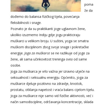
poma
že da
dođemo do balansa fizičkog tijela, povećanja
fleksibilnosti i snage.
Poznato je da su praktikanti joge uglavnom žene,
ukoliko izuzmemo Indiju gdje jogu prakticiraju
muškarci u velikom broju. U suštini, yoga se smatra
muškom disciplinom zbog svoje snage i pokretačke
energije.
Joga za muškarce
se ne razlikuje od joge za
žene, ali sama učinkovitost treninga ovisi od same
osobe.
Joga za muškarca je vrlo važna jer izravno utječe na
seksualnost i seksualnu energiju. Općenito, joga za
muškarce djeluje pozitivno na zdravlje, krvotok,
prostatu, otklanja napetost i vraća balans cijelom tijelu.
Joga za muškarce nije samo vid fizičke aktivnosti, već i
način samodiscipline, održavanja koncentracije, sklada