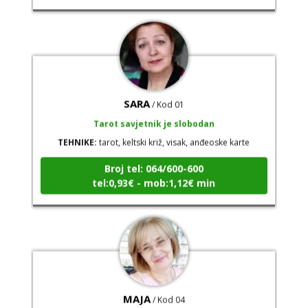
SARA
/ Kod 01
Tarot savjetnik je slobodan
TEHNIKE:
tarot, keltski križ, visak, anđeoske karte
Broj tel: 064/600-600
tel:0,93€ - mob:1,12€ min
MAJA
/ Kod 04
Tarot savjetnik je zauzet