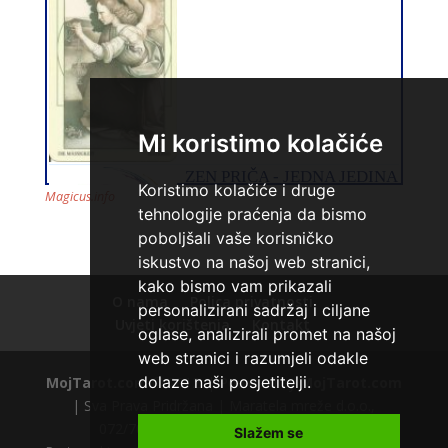
DORA
/ Kod 37
Tarot savjetnik je slobodan
TEHNIKE:
numerologija, visak, bioenergija, svijeće, tarot,
psihološki razgovori
Mi koristimo kolačiće
Broj tel: 064/600-600
tel:0,93€ - mob:1,12€ min
Koristimo kolačiće i druge
Magicus.info
tehnologije praćenja da bismo
poboljšali vaše korisničko
iskustvo na našoj web stranici,
kako bismo vam prikazali
O nama
Polica privatnosti
personalizirani sadržaj i ciljane
Uvjeti korištenja
Kontakt
oglase, analizirali promet na našoj
ALBA
/ Kod 24
web stranici i razumjeli odakle
Tarot savjetnik je zauzet
dolaze naši posjetitelji.
MojTarot.com
© 2012. | Powered by
MojTarot.com
TEHNIKE:
tarot, sudbinske karte, crowley, visak, molitve,
| Sva Prava Pridržana | Maratela mreže d.o.o.,
podizanje energije
072/700700 +18 |
Polica privatnosti
Slažem se