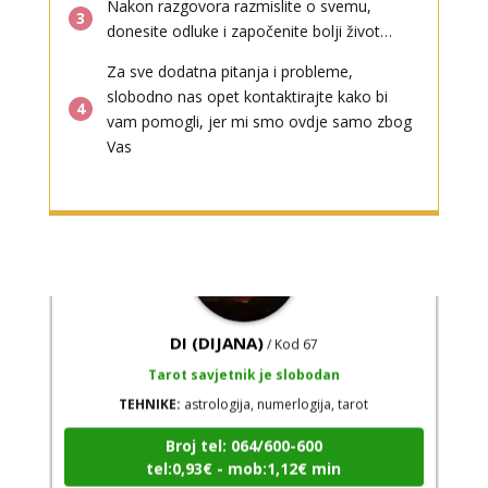
Nakon razgovora razmislite o svemu,
VIKTORIJA
3
/ Kod 369
donesite odluke i započenite bolji život…
Tarot savjetnik je zauzet
Za sve dodatna pitanja i probleme,
TEHNIKE:
astrologija, numerologija, tarot, radiestezija
slobodno nas opet kontaktirajte kako bi
4
Broj tel: 064/600-600
vam pomogli, jer mi smo ovdje samo zbog
tel:0,93€ - mob:1,12€ min
Vas
DI (DIJANA)
/ Kod 67
Tarot savjetnik je slobodan
TEHNIKE:
astrologija, numerlogija, tarot
Broj tel: 064/600-600
tel:0,93€ - mob:1,12€ min