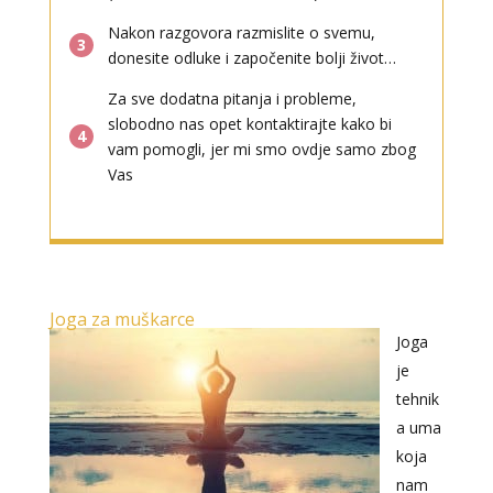
Nakon razgovora razmislite o svemu,
3
donesite odluke i započenite bolji život…
Za sve dodatna pitanja i probleme,
slobodno nas opet kontaktirajte kako bi
4
vam pomogli, jer mi smo ovdje samo zbog
Vas
Joga za muškarce
Joga
je
tehnik
a uma
koja
nam