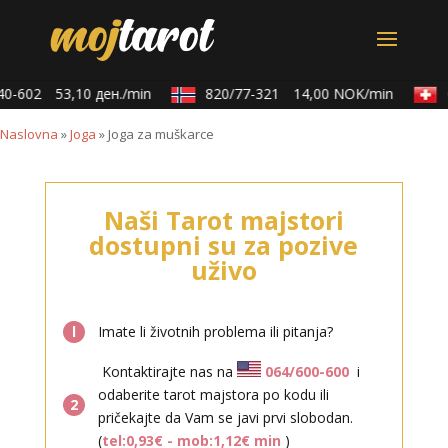
0-602
53,10 ден./min
820/77-321
14,00 NOK/min
0
Naslovna
»
Joga
»
Joga za muškarce
Naši Tarot majstori
dostupni su za pozive
uživo
l
Imate li životnih problema ili pitanja?
Kontaktirajte nas na
064/600-600
i
odaberite tarot majstora po kodu ili
2
pričekajte da Vam se javi prvi slobodan.
(
tel:0,93€ - mob:1,12€ min
)