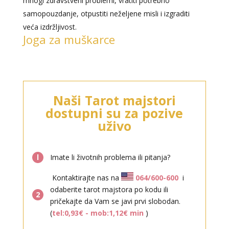
mnogi zdravstveni problemi, vratiti potrebno
samopouzdanje, otpustiti neželjene misli i izgraditi
veća izdržljivost.
Joga za muškarce
DENI
/ Kod 15
Naši Tarot majstori
Tarot savjetnik je zauzet
dostupni su za pozive
TEHNIKE:
tarot, tarot marseille, ljubavni tarot, visak
uživo
Broj tel: 064/600-600
tel:0,93€ - mob:1,12€ min
l
Imate li životnih problema ili pitanja?
Kontaktirajte nas na
064/600-600
i
odaberite tarot majstora po kodu ili
2
pričekajte da Vam se javi prvi slobodan.
(
tel:0,93€ - mob:1,12€ min
)