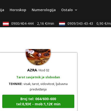
Tarot savjetnik je slobodan
ija
Horoskop
Numerologija
Ostalo
TEHNIKE:
kristalna kugla, tarot, vidovitost, visak
Broj tel: 064/600-600
0900/404-444
2,16 €/min
0909/343-43-43
0,90 €/mi
tel:0,93€ - mob:1,12€ min
AZRA
/ Kod 02
Tarot savjetnik je slobodan
TEHNIKE:
visak, tarot, vidovitost, ljubavna
predviđanja
Broj tel: 064/600-600
tel:0,93€ - mob:1,12€ min