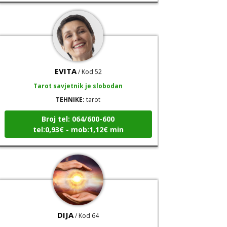
EVITA
/ Kod 52
Tarot savjetnik je slobodan
TEHNIKE:
tarot
Broj tel: 064/600-600
tel:0,93€ - mob:1,12€ min
DIJA
/ Kod 64
Tarot savjetnik je zauzet