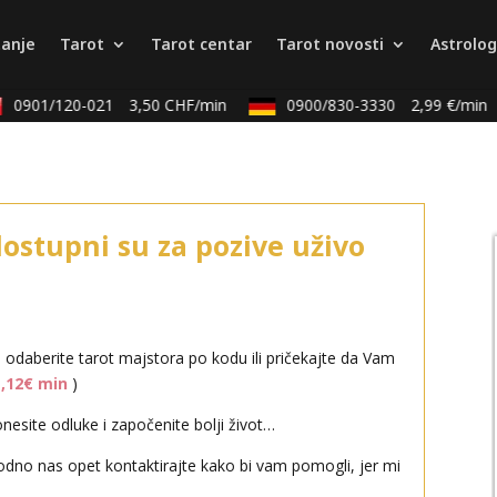
tanje
Tarot
Tarot centar
Tarot novosti
Astrolog
0901/120-021
3,50 CHF/min
0900/830-3330
2,99 €/min
dostupni su za pozive uživo
i odaberite tarot majstora po kodu ili pričekajte da Vam
1,12€ min
)
esite odluke i započenite bolji život…
odno nas opet kontaktirajte kako bi vam pomogli, jer mi