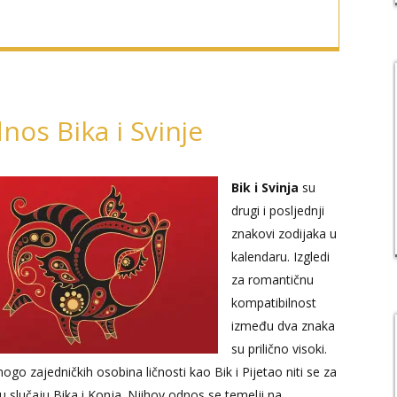
nos Bika i Svinje
Bik i Svinja
su
drugi i posljednji
znakovi zodijaka u
kalendaru. Izgledi
za romantičnu
kompatibilnost
između dva znaka
su prilično visoki.
go zajedničkih osobina ličnosti kao Bik i Pijetao niti se za
u slučaju Bika i Konja. Njihov odnos se temelji na