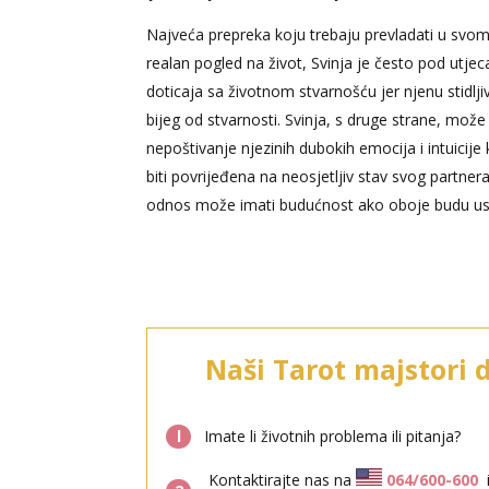
Najveća prepreka koju trebaju prevladati u svom 
realan pogled na život, Svinja je često pod utje
doticaja sa životnom stvarnošću jer njenu stidlji
bijeg od stvarnosti. Svinja, s druge strane, mož
nepoštivanje njezinih dubokih emocija i intuici
biti povrijeđena na neosjetljiv stav svog partnera
odnos može imati budućnost ako oboje budu ustra
Naši Tarot majstori 
l
Imate li životnih problema ili pitanja?
Kontaktirajte nas na
064/600-600