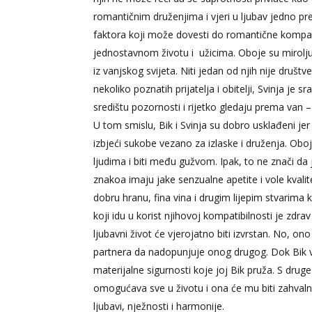
romantičnim druženjima i vjeri u ljubav jedno p
faktora koji može dovesti do romantične kompati
jednostavnom životu i užicima. Oboje su miroljubi
iz vanjskog svijeta. Niti jedan od njih nije društ
nekoliko poznatih prijatelja i obitelji, Svinja je 
središtu pozornosti i rijetko gledaju prema van –
U tom smislu, Bik i Svinja su dobro usklađeni je
izbjeći sukobe vezano za izlaske i druženja. Oboj
ljudima i biti među gužvom. Ipak, to ne znači da
znakoa imaju jake senzualne apetite i vole kvalitet
dobru hranu, fina vina i drugim lijepim stvarima k
koji idu u korist njihovoj kompatibilnosti je zdrav
ljubavni život će vjerojatno biti izvrstan. No, 
partnera da nadopunjuje onog drugog. Dok Bik vol
materijalne sigurnosti koje joj Bik pruža. S druge 
omogućava sve u životu i ona će mu biti zahvaln
ljubavi, nježnosti i harmonije.