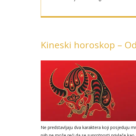
Kineski horoskop – Od
Ne predstavljaju dva karaktera koji posjeduju mno
njih ne može reći da se suprotnosti privlače kao 