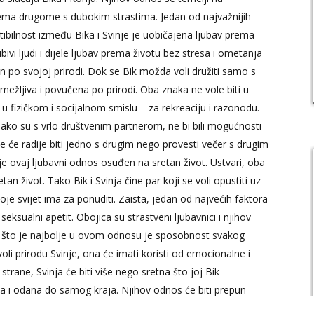
rema drugome s dubokim strastima. Jedan od najvažnijih
bilnost između Bika i Svinje je uobičajena ljubav prema
vi ljudi i dijele ljubav prema životu bez stresa i ometanja
ven po svojoj prirodi. Dok se Bik možda voli družiti samo s
sramežljiva i povučena po prirodi. Oba znaka ne vole biti u
 u fizičkom i socijalnom smislu – za rekreaciju i razonodu.
r ako su s vrlo društvenim partnerom, ne bi bili mogućnosti
e će radije biti jedno s drugim nego provesti večer s drugim
 je ovaj ljubavni odnos osuđen na sretan život. Ustvari, oba
an život. Tako Bik i Svinja čine par koji se voli opustiti uz
oje svijet ima za ponuditi. Zaista, jedan od najvećih faktora
 seksualni apetit. Obojica su strastveni ljubavnici i njihov
ono što je najbolje u ovom odnosu je sposobnost svakog
i prirodu Svinje, ona će imati koristi od emocionalne i
strane, Svinja će biti više nego sretna što joj Bik
a i odana do samog kraja. Njihov odnos će biti prepun