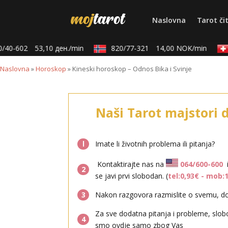
Naslovna
Tarot či
/40-602
53,10 ден./min
820/77-321
14,00 NOK/min
Naslovna
»
Horoskop
»
Kineski horoskop – Odnos Bika i Svinje
Naši Tarot majstori 
l
Imate li životnih problema ili pitanja?
Kontaktirajte nas na
064/600-600
2
se javi prvi slobodan. (
tel:0,93€ - mob:
3
Nakon razgovora razmislite o svemu, don
Za sve dodatna pitanja i probleme, slob
4
smo ovdje samo zbog Vas