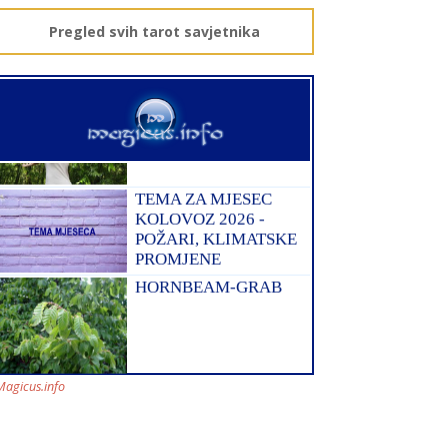
Pregled svih tarot savjetnika
AZRA
/ Kod 02
Tarot savjetnik je slobodan
TEHNIKE:
visak, tarot, vidovitost, ljubavna
predviđanja
Broj tel: 064/600-600
tel:0,93€ - mob:1,12€ min
Magicus.info
EVITA
/ Kod 52
Tarot savjetnik je slobodan