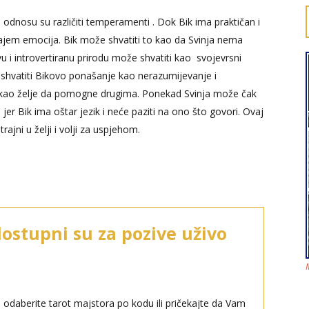
odnosu su različiti temperamenti . Dok Bik ima praktičan i
cajem emocija. Bik može shvatiti to kao da Svinja nema
vu i introvertiranu prirodu može shvatiti kao svojevrsni
e shvatiti Bikovo ponašanje kao nerazumijevanje i
je kao želje da pomogne drugima. Ponekad Svinja može čak
 jer Bik ima oštar jezik i neće paziti na ono što govori. Ovaj
jni u želji i volji za uspjehom.
dostupni su za pozive uživo
i odaberite tarot majstora po kodu ili pričekajte da Vam