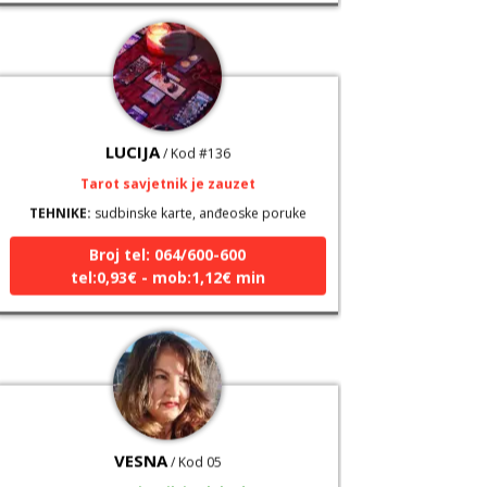
LUCIJA
/ Kod #136
Tarot savjetnik je zauzet
TEHNIKE:
sudbinske karte, anđeoske poruke
Broj tel: 064/600-600
tel:0,93€ - mob:1,12€ min
VESNA
/ Kod 05
Tarot savjetnik je slobodan