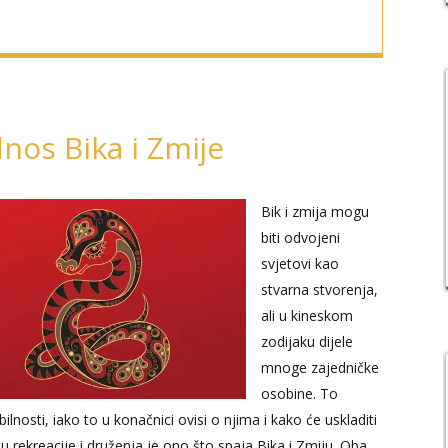
nos Bika i Zmije
Bik i zmija mogu
biti odvojeni
svjetovi kao
stvarna stvorenja,
ali u kineskom
zodijaku dijele
mnoge zajedničke
osobine. To
lnosti, iako to u konačnici ovisi o njima i kako će uskladiti
u rekreacije i druženja je ono što spaja Bika i Zmiju. Oba