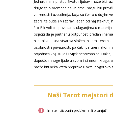
Jednaki mirni pristup životu i ljubavi može biti r
drugoga. S vremena na vrijeme, mogu biti previš
vatrenosti i uzbuđenja, koja su često u dugim v
zadrži te bude živ i zdrav. Jedan od najistaknuti
što Bik voli biti povezan s ulaganjima u materi
osjetiti da je partner u potpunosti predan i nem
nije takva jasna stvar sa složenim karakterom kao
osobnosti i privatnosti, pa čak i partner nakon
pojedinca koji su još uvijek nepoznanica. Dakle,
dopušto mnoge ljude u svom intimnom krugu, a g
može biti neka vrsta prepreka u vezi, pogotovo
Naši Tarot majstori 
l
Imate li životnih problema ili pitanja?