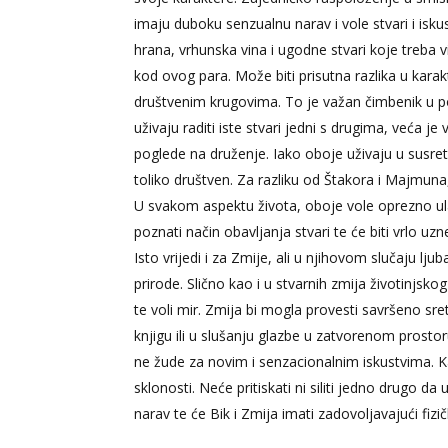
imaju duboku senzualnu narav i vole stvari i isk
hrana, vrhunska vina i ugodne stvari koje treba vi
kod ovog para. Može biti prisutna razlika u karakt
društvenim krugovima. To je važan čimbenik u pod
uživaju raditi iste stvari jedni s drugima, veća j
poglede na druženje. Iako oboje uživaju ​​u susretim
toliko društven. Za razliku od Štakora i Majmun
U svakom aspektu života, oboje vole oprezno ulazi
poznati način obavljanja stvari te će biti vrlo 
Isto vrijedi i za Zmije, ali u njihovom slučaju lj
prirode. Slično kao i u stvarnih zmija životinjskog
te voli mir. Zmija bi mogla provesti savršeno sre
knjigu ili u slušanju glazbe u zatvorenom prosto
ne žude za novim i senzacionalnim iskustvima. K
sklonosti. Neće pritiskati ni siliti jedno drugo 
narav te će Bik i Zmija imati zadovoljavajući fiz