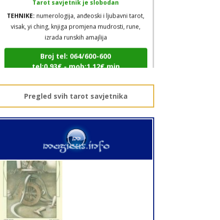
TEHNIKE:
numerologija, anđeoski i ljubavni tarot,
visak, yi ching, knjiga promjena mudrosti, rune,
izrada runskih amajlija
Broj tel: 064/600-600
tel:0,93€ - mob:1,12€ min
Pregled svih tarot savjetnika
ANTONELA
/ Kod 117
Tarot savjetnik je zauzet
TEHNIKE:
tarot, visak
Broj tel: 064/600-600
tel:0,93€ - mob:1,12€ min