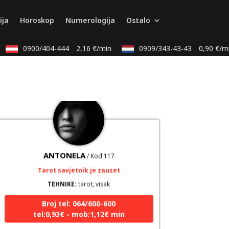
TEHNIKE:
numerologija, anđeoski i ljubavni tarot,
visak, yi ching, knjiga promjena mudrosti, rune,
ija
Horoskop
Numerologija
Ostalo
izrada runskih amajlija
0900/404-444
2,16 €/min
0909/343-43-43
0,90 €/min
Broj tel: 064/600-600
tel:0,93€ - mob:1,12€ min
ANTONELA
/ Kod 117
Tarot savjetnik je zauzet
TEHNIKE:
tarot, visak
Broj tel: 064/600-600
tel:0,93€ - mob:1,12€ min