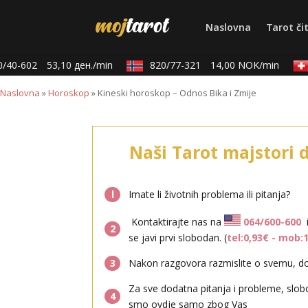
Naslovna
Tarot či
/40-602
53,10 ден./min
820/77-321
14,00 NOK/min
Naslovna
»
Horoskop
»
Kineski horoskop – Odnos Bika i Zmije
Naši Tarot majstori 
l
Imate li životnih problema ili pitanja?
Kontaktirajte nas na
064/600-600
2
se javi prvi slobodan. (
tel:0,93€ - mob:
3
Nakon razgovora razmislite o svemu, don
Za sve dodatna pitanja i probleme, slob
4
smo ovdje samo zbog Vas