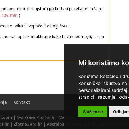
i odaberite tarot majstora po kodu ili pričekajte da Vam
1,12€ min
)
esite odluke i započenite bolji život…
odno nas opet kontaktirajte kako bi vam pomogli, jer mi
Mi koristimo ko
Koristimo kolačiće i dr
korisničko iskustvo na
personalizirani sadržaj 
stranici i razumjeli odak
enja
Kontakt
Slažem se
Odbija
t.com
| Sva Prava Pridržana | Maratela mreže d.o.o., 072/700700 +
ot.hr
|
ZlatnaZora.hr
|
AstrologijaTarot.com.hr
|
astro-tarot.r