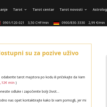
tanje
Tarot
Tarot centar
Tarot novosti
Astrolog
0901/120-021
3,50 CHF/min
0900/830-3330
2,99 €/min
dostupni su za pozive uživo
i odaberite tarot majstora po kodu ili pričekajte da Vam
1,12€ min
)
esite odluke i započenite bolji život…
odno nas opet kontaktirajte kako bi vam pomogli, jer mi