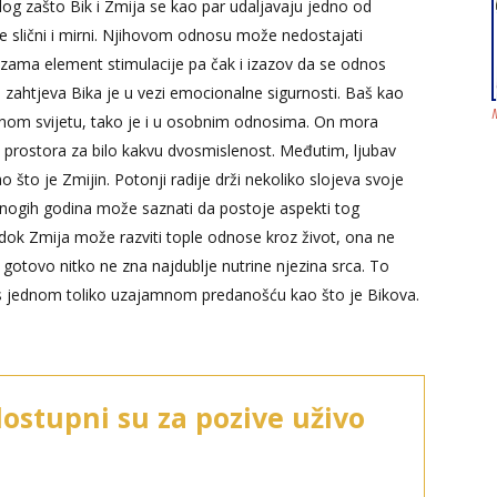
azlog zašto Bik i Zmija se kao par udaljavaju jedno od
e slični i mirni. Njihovom odnosu može nedostajati
ezama element stimulacije pa čak i izazov da se odnos
jih zahtjeva Bika je u vezi emocionalne sigurnosti. Baš kao
jalnom svijetu, tako je i u osobnim odnosima. On mora
a prostora za bilo kakvu dvosmislenost. Međutim, ljubav
 što je Zmijin. Potonji radije drži nekoliko slojeva svoje
 mnogih godina može saznati da postoje aspekti tog
 dok Zmija može razviti tople odnose kroz život, ona ne
otovo nitko ne zna najdublje nutrine njezina srca. To
 s jednom toliko uzajamnom predanošću kao što je Bikova.
dostupni su za pozive uživo