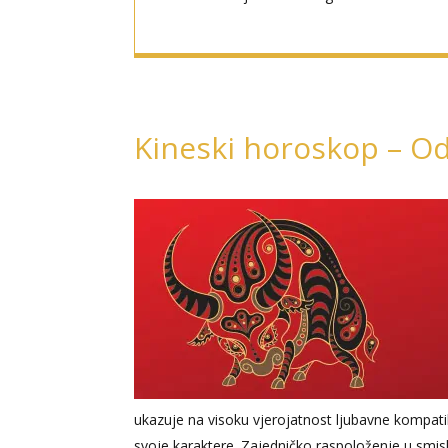
Kineski horoskop – Od
ukazuje na visoku vjerojatnost ljubavne kompatibi
svoje karaktere. Zajedničko raspoloženje u smisl