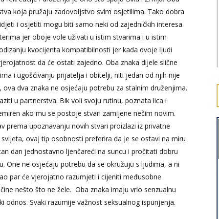
ustva koja pružaju zadovoljstvo svim osjetilima. Tako dobra
djeti i osjetiti mogu biti samo neki od zajedničkih interesa
erima jer oboje vole uživati u istim stvarima i u istim
izanju kvocijenta kompatibilnosti jer kada dvoje ljudi
e vjerojatnost da će ostati zajedno. Oba znaka dijele slične
a i ugošćivanju prijatelja i obitelji, niti jedan od njih nije
a, ova dva znaka ne osjećaju potrebu za stalnim druženjima.
ti u partnerstva. Bik voli svoju rutinu, poznata lica i
uznemiren ako mu se postoje stvari zamijene nečim novim.
ubav prema upoznavanju novih stvari proizlazi iz privatne
 svijeta, ovaj tip osobnosti preferira da je se ostavi na miru
tan dan jednostavno ljenčareći na suncu i pročitati dobru
ru. One ne osjećaju potrebu da se okružuju s ljudima, a ni
ao par će vjerojatno razumjeti i cijeniti međusobne
da učine nešto što ne žele. Oba znaka imaju vrlo senzualnu
ički odnos. Svaki razumije važnost seksualnog ispunjenja.