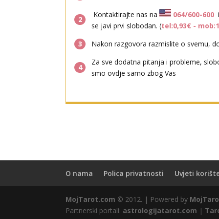
Kontaktirajte nas na
064/600-600
2
se javi prvi slobodan. (
tel:0,93€ - mob:
3
Nakon razgovora razmislite o svemu, don
Za sve dodatna pitanja i probleme, slob
4
smo ovdje samo zbog Vas
O nama
Polica privatnosti
Uvjeti korišt
MojTarot.com
© 2012. | Powered by
MojTaro
Partnerski portali:
astrologijatarot.com
|
Tar