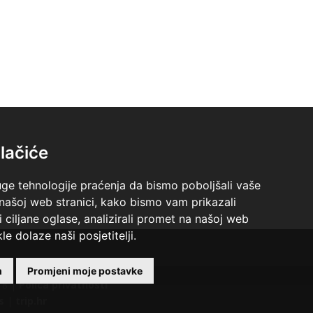
lačiće
uge tehnologije praćenja da bismo poboljšali vaše
 našoj web stranici, kako bismo vam prikazali
i ciljane oglase, analizirali promet na našoj web
le dolaze naši posjetitelji.
m
Promjeni moje postavke
18 |
Polica privatnosti
s
|
trip.hr