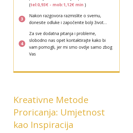
(
tel:0,93€ - mob:1,12€ min
)
Nakon razgovora razmislite o svemu,
3
donesite odluke i započenite bolji život…
Za sve dodatna pitanja i probleme,
slobodno nas opet kontaktirajte kako bi
4
vam pomogli, jer mi smo ovdje samo zbog
Vas
Kreativne Metode
Proricanja: Umjetnost
kao Inspiracija