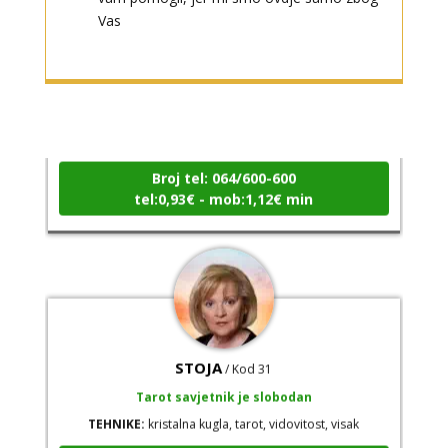
Vas
DIJA
/ Kod 64
Tarot savjetnik je slobodan
TEHNIKE:
vedska astrologija (jyotish), reiki, tarot, oracle
karte, duhovni razgovori
Broj tel: 064/600-600
tel:0,93€ - mob:1,12€ min
STOJA
/ Kod 31
Tarot savjetnik je slobodan
TEHNIKE:
kristalna kugla, tarot, vidovitost, visak
Broj tel: 064/600-600