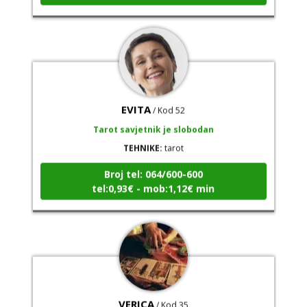
EVITA
/ Kod 52
Tarot savjetnik je slobodan
TEHNIKE:
tarot
Broj tel: 064/600-600
tel:0,93€ - mob:1,12€ min
VERICA
/ Kod 35
Tarot savjetnik je slobodan