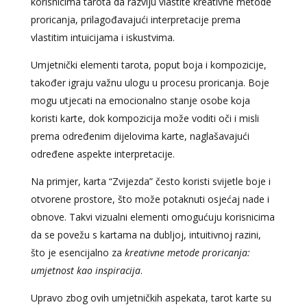
korisnicima tarota da razviju vlastite kreativne metode
proricanja, prilagođavajući interpretacije prema
vlastitim intuicijama i iskustvima.
Umjetnički elementi tarota, poput boja i kompozicije,
također igraju važnu ulogu u procesu proricanja. Boje
mogu utjecati na emocionalno stanje osobe koja
koristi karte, dok kompozicija može voditi oči i misli
prema određenim dijelovima karte, naglašavajući
određene aspekte interpretacije.
Na primjer, karta “Zvijezda” često koristi svijetle boje i
otvorene prostore, što može potaknuti osjećaj nade i
obnove. Takvi vizualni elementi omogućuju korisnicima
da se povežu s kartama na dubljoj, intuitivnoj razini,
što je esencijalno za
kreativne metode proricanja:
umjetnost kao inspiracija
.
Upravo zbog ovih umjetničkih aspekata, tarot karte su