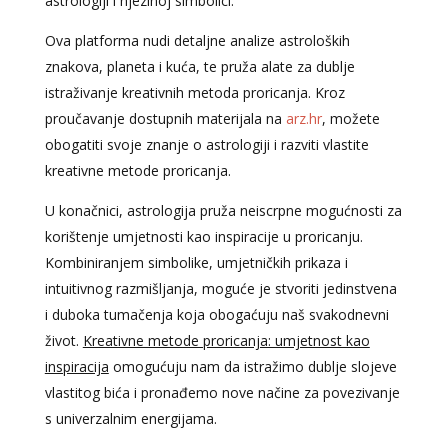
astrologiji i njezinoj simbolici.
Ova platforma nudi detaljne analize astroloških
znakova, planeta i kuća, te pruža alate za dublje
istraživanje kreativnih metoda proricanja. Kroz
proučavanje dostupnih materijala na
arz.hr
, možete
obogatiti svoje znanje o astrologiji i razviti vlastite
kreativne metode proricanja.
U konačnici, astrologija pruža neiscrpne mogućnosti za
korištenje umjetnosti kao inspiracije u proricanju.
Kombiniranjem simbolike, umjetničkih prikaza i
intuitivnog razmišljanja, moguće je stvoriti jedinstvena
i duboka tumačenja koja obogaćuju naš svakodnevni
život.
Kreativne metode proricanja: umjetnost kao
inspiracija
omogućuju nam da istražimo dublje slojeve
vlastitog bića i pronađemo nove načine za povezivanje
s univerzalnim energijama.