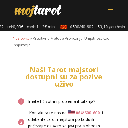
tel:0,93€ - mob:1,12€ min
0590/40-602
53,10 ден./min
Naslovna
»
Kreativne Metode Proricanja: Umjetnost kao
Inspiracija
Naši Tarot majstori
dostupni su za pozive
uživo
l
Imate li životnih problema ili pitanja?
Kontaktirajte nas na
064/600-600
i
odaberite tarot majstora po kodu ili
2
pričekajte da Vam se javi prvi slobodan.