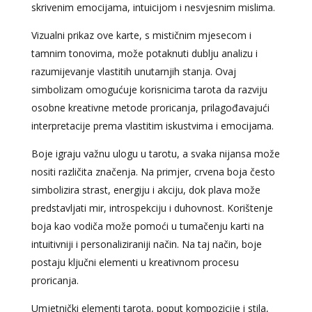
skrivenim emocijama, intuicijom i nesvjesnim mislima.
Vizualni prikaz ove karte, s mističnim mjesecom i
tamnim tonovima, može potaknuti dublju analizu i
razumijevanje vlastitih unutarnjih stanja. Ovaj
simbolizam omogućuje korisnicima tarota da razviju
osobne kreativne metode proricanja, prilagođavajući
interpretacije prema vlastitim iskustvima i emocijama.
Boje igraju važnu ulogu u tarotu, a svaka nijansa može
nositi različita značenja. Na primjer, crvena boja često
simbolizira strast, energiju i akciju, dok plava može
predstavljati mir, introspekciju i duhovnost. Korištenje
boja kao vodiča može pomoći u tumačenju karti na
intuitivniji i personaliziraniji način. Na taj način, boje
postaju ključni elementi u kreativnom procesu
proricanja.
Umjetnički elementi tarota, poput kompozicije i stila,