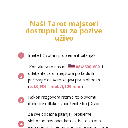
Naši Tarot majstori
dostupni su za pozive
uživo
l
Imate li životnih problema ili pitanja?
Kontaktirajte nas na
064/600-600
i
odaberite tarot majstora po kodu ili
2
pričekajte da Vam se javi prvi slobodan.
(
tel:0,93€ - mob:1,12€ min
)
Nakon razgovora razmislite o svemu,
3
donesite odluke i započenite bolji život…
Za sve dodatna pitanja i probleme,
slobodno nas opet kontaktirajte kako bi
4
vam pomogli, jer mi smo ovdje samo zbog