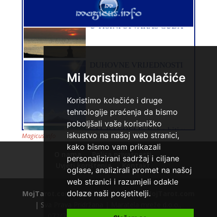
STOJA
/ Kod 31
Tarot savjetnik je slobodan
Mi koristimo kolačiće
TEHNIKE:
kristalna kugla, tarot, vidovitost, visak
Broj tel: 064/600-600
Koristimo kolačiće i druge
tel:0,93€ - mob:1,12€ min
tehnologije praćenja da bismo
poboljšali vaše korisničko
iskustvo na našoj web stranici,
Magicus.info
kako bismo vam prikazali
O nama
Polica privatnosti
personalizirani sadržaj i ciljane
Uvjeti korištenja
Kontakt
oglase, analizirali promet na našoj
web stranici i razumjeli odakle
AZRA
/ Kod 02
dolaze naši posjetitelji.
MojTarot.com
© 2012. | Powered by
MojTarot.com
| Sva Prava Pridržana | Maratela mreže d.o.o.,
Tarot savjetnik je slobodan
072/700700 +18 |
Polica privatnosti