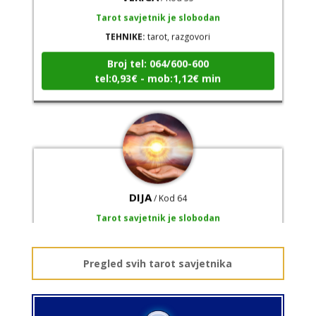
TEHNIKE:
tarot, razgovori
Broj tel: 064/600-600
tel:0,93€ - mob:1,12€ min
DIJA
/ Kod 64
Tarot savjetnik je slobodan
TEHNIKE:
vedska astrologija (jyotish), reiki, tarot, oracle
karte, duhovni razgovori
Broj tel: 064/600-600
Pregled svih tarot savjetnika
tel:0,93€ - mob:1,12€ min