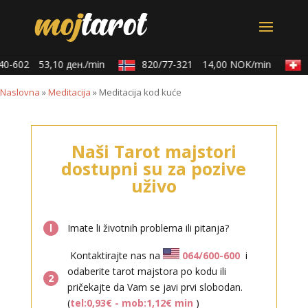
0-602
53,10 ден./min
820/77-321
14,00 NOK/min
0
Naslovna
»
Meditacija
»
Meditacija kod kuće
Naši Tarot majstori
dostupni su za pozive
uživo
l
Imate li životnih problema ili pitanja?
Kontaktirajte nas na
064/600-600
i
odaberite tarot majstora po kodu ili
2
pričekajte da Vam se javi prvi slobodan.
(
tel:0,93€ - mob:1,12€ min
)