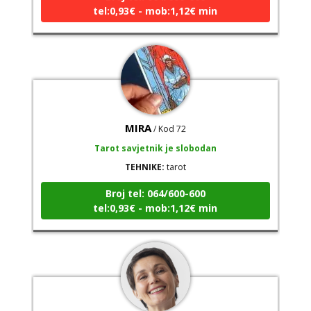
tel:0,93€ - mob:1,12€ min
MIRA
/ Kod 72
Tarot savjetnik je slobodan
TEHNIKE:
tarot
Broj tel: 064/600-600
tel:0,93€ - mob:1,12€ min