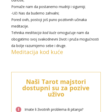
odnose;
Pomaže nam da postanemo mudriji i sigurniji;
-Uči Nas da budemo zahvalni;
Pored ovih, postoji još puno pozitivnih učinaka
meditacije.
Tehnika
meditacija kod kuće
omogućuje nam da
obogatimo svoj svakodnevni život i pruža mogućnosti
da bolje razumijemo sebe i druge.
Meditacija kod kuće
LUCIJA
/ Kod #136
Naši Tarot majstori
Tarot savjetnik je zauzet
dostupni su za pozive
uživo
TEHNIKE:
sudbinske karte, anđeoske poruke
Broj tel: 064/600-600
tel:0,93€ - mob:1,12€ min
l
Imate li životnih problema ili pitanja?