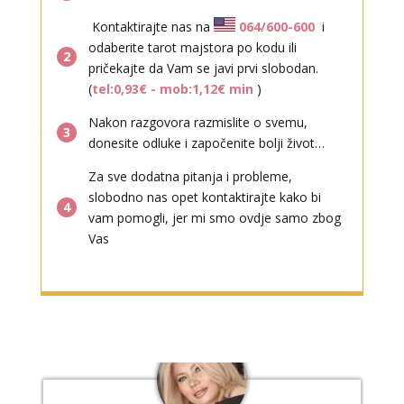
Kontaktirajte nas na
064/600-600
i
odaberite tarot majstora po kodu ili
2
pričekajte da Vam se javi prvi slobodan.
(
tel:0,93€ - mob:1,12€ min
)
Nakon razgovora razmislite o svemu,
3
VESNA
/ Kod 05
donesite odluke i započenite bolji život…
Tarot savjetnik je slobodan
Za sve dodatna pitanja i probleme,
TEHNIKE:
numerologija, anđeoski i ljubavni tarot, visak, yi
slobodno nas opet kontaktirajte kako bi
ching, knjiga promjena mudrosti, rune, izrada runskih
4
vam pomogli, jer mi smo ovdje samo zbog
amajlija
Vas
Broj tel: 064/600-600
tel:0,93€ - mob:1,12€ min