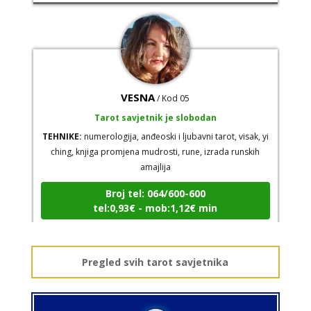
VESNA
/ Kod 05
Tarot savjetnik je slobodan
TEHNIKE:
numerologija, anđeoski i ljubavni tarot, visak, yi
ching, knjiga promjena mudrosti, rune, izrada runskih
amajlija
Broj tel: 064/600-600
tel:0,93€ - mob:1,12€ min
Pregled svih tarot savjetnika