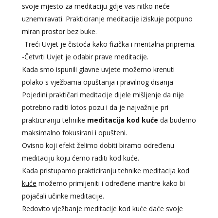
svoje mjesto za meditaciju gdje vas nitko neće
uznemiravati. Prakticiranje meditacije iziskuje potpuno
miran prostor bez buke.
-Treći Uvjet je čistoća kako fizička i mentalna priprema.
-Četvrti Uvjet je odabir prave meditacije.
Kada smo ispunili glavne uvjete možemo krenuti
polako s vježbama opuštanja i pravilnog disanja
Pojedini praktičari meditacije dijele mišljenje da nije
potrebno raditi lotos pozu i da je najvažnije pri
prakticiranju tehnike
meditacija kod kuće
da budemo
maksimalno fokusirani i opušteni.
Ovisno koji efekt želimo dobiti biramo određenu
meditaciju koju ćemo raditi kod kuće.
Kada pristupamo prakticiranju tehnike
meditacija kod
kuće
možemo primijeniti i određene mantre kako bi
pojačali učinke meditacije.
Redovito vježbanje meditacije kod kuće daće svoje