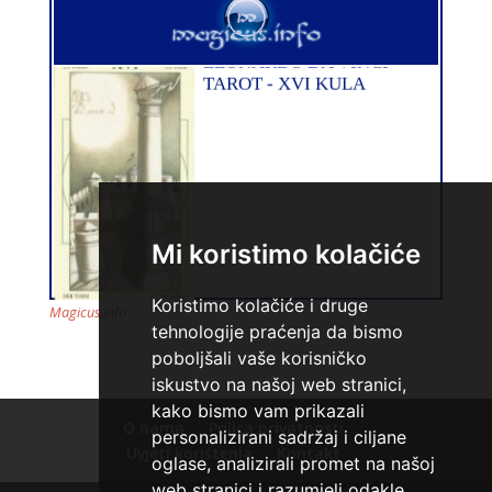
ALBA
/ Kod 24
Tarot savjetnik je slobodan
TEHNIKE:
tarot, sudbinske karte, crowley, visak, molitve,
podizanje energije
Broj tel: 064/600-600
tel:0,93€ - mob:1,12€ min
Mi koristimo kolačiće
Koristimo kolačiće i druge
Magicus.info
tehnologije praćenja da bismo
ANTONELA
/ Kod 117
poboljšali vaše korisničko
Tarot savjetnik je zauzet
iskustvo na našoj web stranici,
TEHNIKE:
tarot, visak
kako bismo vam prikazali
O nama
Polica privatnosti
personalizirani sadržaj i ciljane
Broj tel: 064/600-600
Uvjeti korištenja
Kontakt
oglase, analizirali promet na našoj
tel:0,93€ - mob:1,12€ min
web stranici i razumjeli odakle