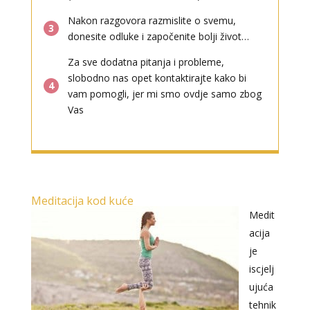
Nakon razgovora razmislite o svemu,
3
donesite odluke i započenite bolji život…
Za sve dodatna pitanja i probleme,
slobodno nas opet kontaktirajte kako bi
4
vam pomogli, jer mi smo ovdje samo zbog
Vas
Meditacija kod kuće
Medit
acija
je
iscjelj
ujuća
tehnik