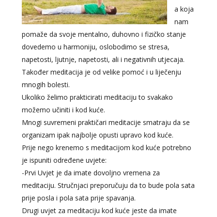
a koja
nam
pomaže da svoje mentalno, duhovno i fizičko stanje
dovedemo u harmoniju, oslobodimo se stresa,
napetosti, ljutnje, napetosti, ali i negativnih utjecaja.
Također meditacija je od velike pomoć i u liječenju
mnogih bolesti.
Ukoliko želimo prakticirati meditaciju to svakako
možemo učiniti i kod kuće.
Mnogi suvremeni praktičari meditacije smatraju da se
organizam ipak najbolje opusti upravo kod kuće.
Prije nego krenemo s meditacijom kod kuće potrebno
je ispuniti određene uvjete:
-Prvi Uvjet je da imate dovoljno vremena za
meditaciju. Stručnjaci preporučuju da to bude pola sata
prije posla i pola sata prije spavanja.
Drugi uvjet za meditaciju kod kuće jeste da imate