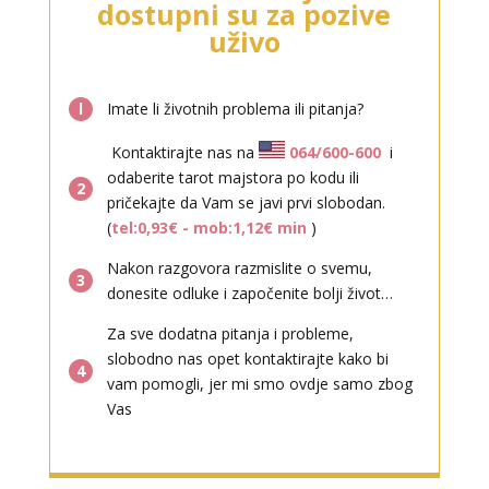
dostupni su za pozive
Tarot savjetnik je zauzet
uživo
TEHNIKE:
sudbinske karte, anđeoske poruke
Broj tel: 064/600-600
tel:0,93€ - mob:1,12€ min
l
Imate li životnih problema ili pitanja?
Kontaktirajte nas na
064/600-600
i
odaberite tarot majstora po kodu ili
2
pričekajte da Vam se javi prvi slobodan.
(
tel:0,93€ - mob:1,12€ min
)
Nakon razgovora razmislite o svemu,
3
ELA
/ Kod 151
donesite odluke i započenite bolji život…
Tarot savjetnik je slobodan
Za sve dodatna pitanja i probleme,
TEHNIKE:
astrologija, tarot, numerološki tarot, visak, feng
slobodno nas opet kontaktirajte kako bi
4
shui numerologija, anđeoski brojevi, tumačenje snova,
vam pomogli, jer mi smo ovdje samo zbog
rune, kristali, reiki, terapija bojama, anđeoske karte,
Vas
iscjeljivanje anđeoskim energijama
Broj tel: 064/600-600
tel:0,93€ - mob:1,12€ min