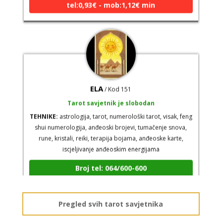
ELA
/ Kod 151
Tarot savjetnik je slobodan
TEHNIKE:
astrologija, tarot, numerološki tarot, visak, feng
shui numerologija, anđeoski brojevi, tumačenje snova,
rune, kristali, reiki, terapija bojama, anđeoske karte,
iscjeljivanje anđeoskim energijama
Broj tel: 064/600-600
tel:0,93€ - mob:1,12€ min
Pregled svih tarot savjetnika