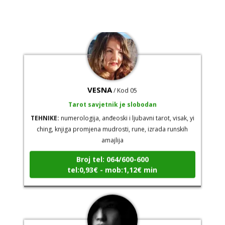
VESNA
/ Kod 05
Tarot savjetnik je slobodan
TEHNIKE:
numerologija, anđeoski i ljubavni tarot, visak, yi
ching, knjiga promjena mudrosti, rune, izrada runskih
amajlija
Broj tel: 064/600-600
tel:0,93€ - mob:1,12€ min