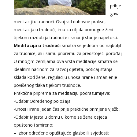
pribje
gava
meditaciji u trudnoći. Ovaj vid duhovne prakse,
meditacija u trudnoći, ima za cilj da pomogne ženi
tijekom razdoblja trudnoće i smanji stanje napetosti.
Meditacija u trudnoći
smatra se jednom od najboljih
za trudnice, ali i samu pripremu za predstojeći porođaj.
U mnogim zemljama ova vrsta meditacije smatra se
idealnim načinom za razvoj djeteta, poticaj stanja
sklada kod žene, regulaciju unosa hrane i smanjenje
povišenog tlaka tijekom trudnoće.
Praktična priprema za meditaciju podrazumijeva:
-Odabir Određenog položaja:
-unosi Hrane jedan čas prije praktične primjene vježbi;
-Odabir Mjesta u domu u kome se žena osjeća
opušteno i smireno;
– Izbor određene opuštajuće glazbe ili svjetlosti;