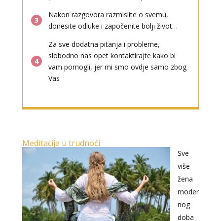
Nakon razgovora razmislite o svemu,
3
donesite odluke i započenite bolji život…
Za sve dodatna pitanja i probleme,
slobodno nas opet kontaktirajte kako bi
4
vam pomogli, jer mi smo ovdje samo zbog
Vas
Meditacija u trudnoći
Sve
više
žena
moder
nog
doba