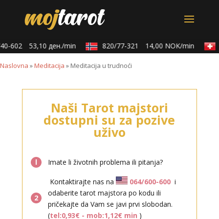
40-602
53,10 ден./min
820/77-321
14,00 NOK/min
Naslovna
»
Meditacija
»
Meditacija u trudnoći
Naši Tarot majstori
dostupni su za pozive
uživo
l
Imate li životnih problema ili pitanja?
Kontaktirajte nas na
064/600-600
i
odaberite tarot majstora po kodu ili
2
pričekajte da Vam se javi prvi slobodan.
(
tel:0,93€ - mob:1,12€ min
)