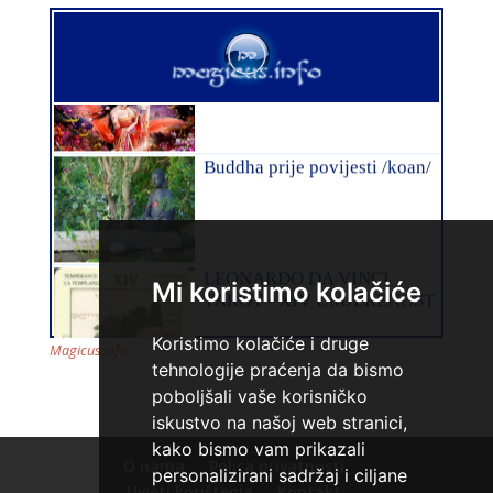
VESNA
/ Kod 05
Tarot savjetnik je slobodan
TEHNIKE:
numerologija, anđeoski i ljubavni tarot, visak, yi
ching, knjiga promjena mudrosti, rune, izrada runskih
amajlija
Broj tel: 064/600-600
tel:0,93€ - mob:1,12€ min
Mi koristimo kolačiće
Koristimo kolačiće i druge
Magicus.info
tehnologije praćenja da bismo
poboljšali vaše korisničko
iskustvo na našoj web stranici,
ANTONELA
/ Kod 117
kako bismo vam prikazali
O nama
Polica privatnosti
Tarot savjetnik je zauzet
personalizirani sadržaj i ciljane
Uvjeti korištenja
Kontakt