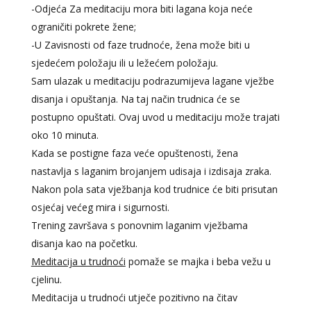
-Odjeća Za meditaciju mora biti lagana koja neće
ograničiti pokrete žene;
-U Zavisnosti od faze trudnoće, žena može biti u
sjedećem položaju ili u ležećem položaju.
Sam ulazak u meditaciju podrazumijeva lagane vježbe
disanja i opuštanja. Na taj način trudnica će se
postupno opuštati. Ovaj uvod u meditaciju može trajati
oko 10 minuta.
Kada se postigne faza veće opuštenosti, žena
nastavlja s laganim brojanjem udisaja i izdisaja zraka.
Nakon pola sata vježbanja kod trudnice će biti prisutan
osjećaj većeg mira i sigurnosti.
Trening završava s ponovnim laganim vježbama
disanja kao na početku.
Meditacija u trudnoći
pomaže se majka i beba vežu u
cjelinu.
Meditacija u trudnoći utječe pozitivno na čitav