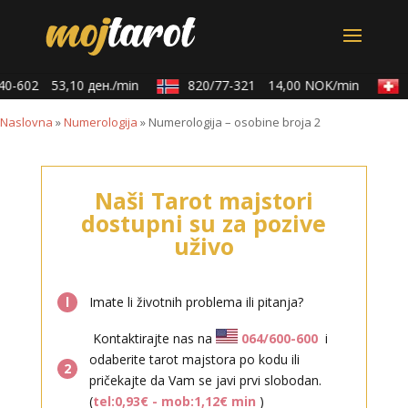
0-602
53,10 ден./min
820/77-321
14,00 NOK/min
0
Naslovna
»
Numerologija
»
Numerologija – osobine broja 2
Naši Tarot majstori
dostupni su za pozive
uživo
l
Imate li životnih problema ili pitanja?
Kontaktirajte nas na
064/600-600
i
odaberite tarot majstora po kodu ili
2
pričekajte da Vam se javi prvi slobodan.
(
tel:0,93€ - mob:1,12€ min
)