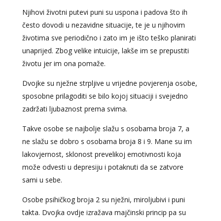
Njihovi životni putevi puni su uspona i padova što ih
često dovodi u nezavidne situacije, te je u njihovim
životima sve periodično i zato im je išto teško planirati
unaprijed. Zbog velike intuicije, lakše im se prepustiti
životu jer im ona pomaže.
Dvojke su nježne strpljive u vrijedne povjerenja osobe,
sposobne prilagoditi se bilo kojoj situaciji i svejedno
zadržati ljubaznost prema svima.
Takve osobe se najbolje slažu s osobama broja 7, a
ne slažu se dobro s osobama broja 8 i 9. Mane su im
lakovjernost, sklonost prevelikoj emotivnosti koja
može odvesti u depresiju i potaknuti da se zatvore
sami u sebe.
Osobe psihičkog broja 2 su nježni, miroljubivi i puni
takta. Dvojka ovdje izražava majčinski princip pa su