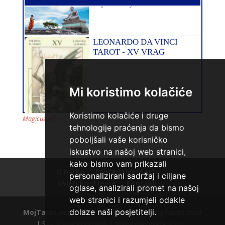
DORA
/ Kod 37
Tarot savjetnik je slobodan
TEHNIKE:
numerologija, visak, bioenergija, svijeće, tarot,
Mi koristimo kolačiće
psihološki razgovori
Broj tel: 064/600-600
Koristimo kolačiće i druge
Magicus.info
tel:0,93€ - mob:1,12€ min
tehnologije praćenja da bismo
poboljšali vaše korisničko
iskustvo na našoj web stranici,
kako bismo vam prikazali
O nama
Polica privatnosti
personalizirani sadržaj i ciljane
Uvjeti korištenja
Kontakt
oglase, analizirali promet na našoj
web stranici i razumjeli odakle
VANESA
/ Kod 60
dolaze naši posjetitelji.
MojTarot.com
© 2012. | Powered by
MojTarot.com
Tarot savjetnik je zauzet
| Sva Prava Pridržana | Maratela mreže d.o.o.,