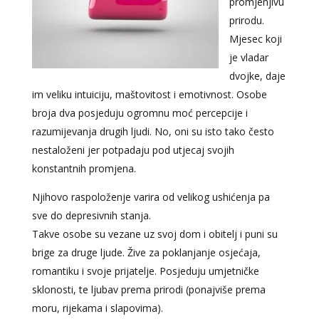
promjenjivu
prirodu.
Mjesec koji
je vladar
dvojke, daje
im veliku intuiciju, maštovitost i emotivnost. Osobe
broja dva posjeduju ogromnu moć percepcije i
razumijevanja drugih ljudi. No, oni su isto tako često
nestaloženi jer potpadaju pod utjecaj svojih
konstantnih promjena.
Njihovo raspoloženje varira od velikog ushićenja pa
sve do depresivnih stanja.
Takve osobe su vezane uz svoj dom i obitelj i puni su
brige za druge ljude. Žive za poklanjanje osjećaja,
romantiku i svoje prijatelje. Posjeduju umjetničke
sklonosti, te ljubav prema prirodi (ponajviše prema
moru, rijekama i slapovima).