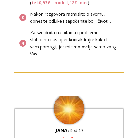
(
tel:0,93€ - mob:1,12€ min
)
Nakon razgovora razmislite o svemu,
AMELIE BESSONG
3
/ Kod 99
donesite odluke i započenite bolji život…
Tarot savjetnik je zauzet
Za sve dodatna pitanja i probleme,
TEHNIKE:
licencirana vidovinjakinja, licencirana
slobodno nas opet kontaktirajte kako bi
parapsihologinja, energetsko iscjeljivanje, afrička magija,
4
vam pomogli, jer mi smo ovdje samo zbog
zaštite svih vrsta, uklanjanje uroka i crne magije,
Vas
vidovnjačke karte miss bessong
Broj tel: 064/600-600
tel:0,93€ - mob:1,12€ min
JANA
/ Kod 49
Tarot savjetnik je zauzet