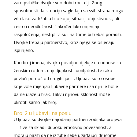
zato psihičke dvojke vrlo dobri roditelji. Zbog
sposobnosti da situaciju sagledaju sa svih strana mogu
vrlo lako zadržati u bilo kojoj situaciji objektivnost, ali
često i neodlučnost. Također lako mijenjaju
raspoloženja, nestrpljivi su i na tome bi trebali poraditi.
Dvojke trebaju partnerstvo, kroz njega se osjećaju
ispunjeno.
Kao broj imena, dvojka povoljno djeluje na odnose sa
ženskim rodom, daje ljupkost i umiljatost, te tako
privlači pomoć od drugih ljudi. U ljubavi su to osobe
koje vole mijenjati ljubavne partnere i za njih je bolje
da ne ulaze u brak. Takvu njihovu sklonost može
ukrotiti samo jak broj.
Broj 2 u ljubavi i na poslu
U ljubavi su dvojke najodaniji partneri zodijaka brojeva
— žive za sklad i duboku emotivnu povezanost, ali
moraju paziti da ne izgube sebe ugađajući drugome.