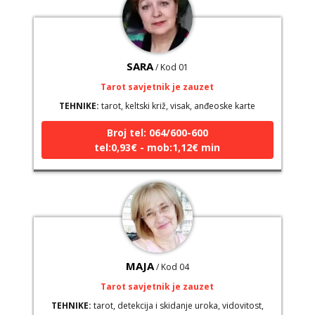
SARA
/ Kod 01
Tarot savjetnik je zauzet
TEHNIKE:
tarot, keltski križ, visak, anđeoske karte
Broj tel: 064/600-600
tel:0,93€ - mob:1,12€ min
MAJA
/ Kod 04
Tarot savjetnik je zauzet
TEHNIKE:
tarot, detekcija i skidanje uroka, vidovitost,
visak, sudbinske karte, numerologija, energija na daljinu,