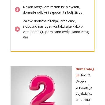
Nakon razgovora razmislite o svemu,
3
donesite odluke i započenite bolji život…
Za sve dodatna pitanja i probleme,
slobodno nas opet kontaktirajte kako bi
4
vam pomogli, jer mi smo ovdje samo zbog
Vas
Numerolog
ija
: broj 2.
Dvojka
predstavlja
objektivnu,
emotivnu i