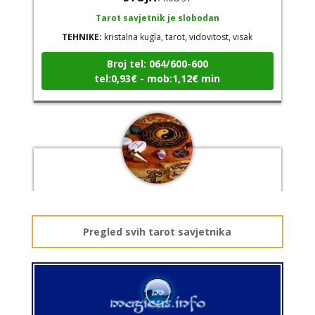
Tarot savjetnik je slobodan
TEHNIKE:
kristalna kugla, tarot, vidovitost, visak
Broj tel: 064/600-600
tel:0,93€ - mob:1,12€ min
AZRA
/ Kod 02
Tarot savjetnik je zauzet
TEHNIKE:
visak, tarot, vidovitost, ljubavna predviđanja
Pregled svih tarot savjetnika
Broj tel: 064/600-600
tel:0,93€ - mob:1,12€ min