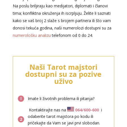
Na poslu briljiraju kao medijatori, diplomati i članovi
tima; konfliktna okruženja ih iscrpljuju. Želite li saznati
kako se vaš broj 2 slaže s brojem partnera ili što vam
donosi tekuća godina, naši numerolozi dostupni su za
numerološku analizu
telefonom od 0 do 24.
VIKTORIJA
/ Kod 369
Naši Tarot majstori
Tarot savjetnik je slobodan
dostupni su za pozive
TEHNIKE:
astrologija, numerologija, tarot, radiestezija
uživo
Broj tel: 064/600-600
tel:0,93€ - mob:1,12€ min
l
Imate li životnih problema ili pitanja?
Kontaktirajte nas na
064/600-600
i
odaberite tarot majstora po kodu ili
2
pričekajte da Vam se javi prvi slobodan.