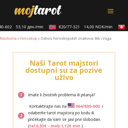
0-602
53,10 ден./min
820/77-321
14,00 NOK/min
0
Naslovna
»
Horoskop
»
Odnos horoskopskih znakova: Bik i Vaga
Naši Tarot majstori
dostupni su za pozive
uživo
l
Imate li životnih problema ili pitanja?
Kontaktirajte nas na
064/600-600
i
odaberite tarot majstora po kodu ili
2
pričekajte da Vam se javi prvi slobodan.
(
tel:0,93€ - mob:1,12€ min
)