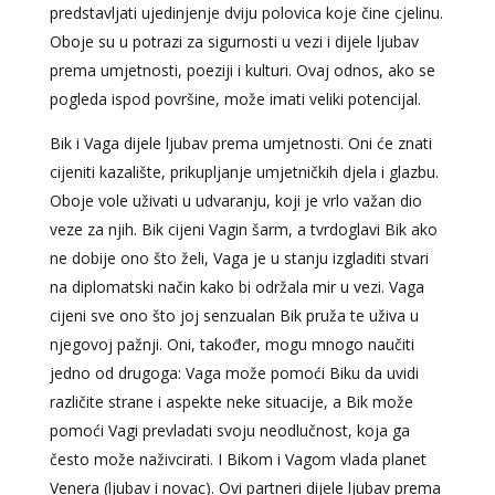
predstavljati ujedinjenje dviju polovica koje čine cjelinu.
Oboje su u potrazi za sigurnosti u vezi i dijele ljubav
prema umjetnosti, poeziji i kulturi. Ovaj odnos, ako se
pogleda ispod površine, može imati veliki potencijal.
Bik i Vaga dijele ljubav prema umjetnosti. Oni će znati
cijeniti kazalište, prikupljanje umjetničkih djela i glazbu.
Oboje vole uživati u udvaranju, koji je vrlo važan dio
veze za njih. Bik cijeni Vagin šarm, a tvrdoglavi Bik ako
ne dobije ono što želi, Vaga je u stanju izgladiti stvari
na diplomatski način kako bi održala mir u vezi. Vaga
cijeni sve ono što joj senzualan Bik pruža te uživa u
njegovoj pažnji. Oni, također, mogu mnogo naučiti
jedno od drugoga: Vaga može pomoći Biku da uvidi
različite strane i aspekte neke situacije, a Bik može
pomoći Vagi prevladati svoju neodlučnost, koja ga
često može naživcirati. I Bikom i Vagom vlada planet
Venera (ljubav i novac). Ovi partneri dijele ljubav prema