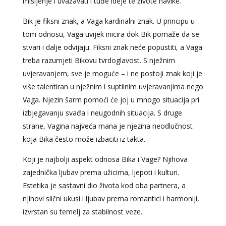
mišljenje i uvažavati i tuđe ideje te živote navike.
Bik je fiksni znak, a Vaga kardinalni znak. U principu u
tom odnosu, Vaga uvijek inicira dok Bik pomaže da se
stvari i dalje odvijaju. Fiksni znak neće popustiti, a Vaga
treba razumjeti Bikovu tvrdoglavost. S nježnim
uvjeravanjem, sve je moguće – i ne postoji znak koji je
više talentiran u nježnim i suptilnim uvjeravanjima nego
Vaga. Njezin šarm pomoći će joj u mnogo situacija pri
izbjegavanju svađa i neugodnih situacija. S druge
strane, Vagina najveća mana je njezina neodlučnost
koja Bika često može izbaciti iz takta.
Koji je najbolji aspekt odnosa Bika i Vage? Njihova
zajednička ljubav prema užicima, ljepoti i kulturi.
Estetika je sastavni dio života kod oba partnera, a
njihovi slični ukusi i ljubav prema romantici i harmoniji,
izvrstan su temelj za stabilnost veze.