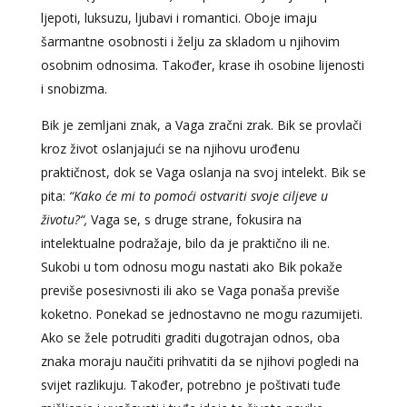
ljepoti, luksuzu, ljubavi i romantici. Oboje imaju
šarmantne osobnosti i želju za skladom u njihovim
osobnim odnosima. Također, krase ih osobine lijenosti
i snobizma.
Bik je zemljani znak, a Vaga zračni zrak. Bik se provlači
kroz život oslanjajući se na njihovu urođenu
praktičnost, dok se Vaga oslanja na svoj intelekt. Bik se
pita:
“Kako će mi to pomoći ostvariti svoje ciljeve u
životu?“,
Vaga se, s druge strane, fokusira na
intelektualne podražaje, bilo da je praktično ili ne.
Sukobi u tom odnosu mogu nastati ako Bik pokaže
previše posesivnosti ili ako se Vaga ponaša previše
koketno. Ponekad se jednostavno ne mogu razumijeti.
Ako se žele potruditi graditi dugotrajan odnos, oba
znaka moraju naučiti prihvatiti da se njihovi pogledi na
svijet razlikuju. Također, potrebno je poštivati tuđe