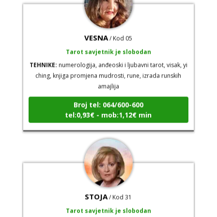
VESNA
/ Kod 05
Tarot savjetnik je slobodan
TEHNIKE:
numerologija, anđeoski i ljubavni tarot, visak, yi
ching, knjiga promjena mudrosti, rune, izrada runskih
amajlija
Broj tel: 064/600-600
tel:0,93€ - mob:1,12€ min
STOJA
/ Kod 31
Tarot savjetnik je slobodan
TEHNIKE:
kristalna kugla, tarot, vidovitost, visak