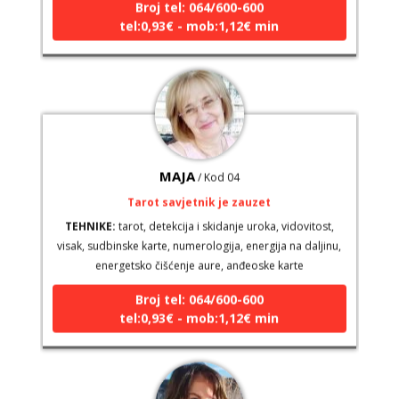
tel:0,93€ - mob:1,12€ min
MAJA
/ Kod 04
Tarot savjetnik je zauzet
TEHNIKE:
tarot, detekcija i skidanje uroka, vidovitost,
visak, sudbinske karte, numerologija, energija na daljinu,
energetsko čišćenje aure, anđeoske karte
Broj tel: 064/600-600
tel:0,93€ - mob:1,12€ min