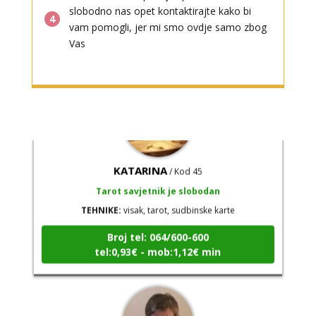
slobodno nas opet kontaktirajte kako bi
4
Broj tel: 064/600-600
vam pomogli, jer mi smo ovdje samo zbog
tel:0,93€ - mob:1,12€ min
Vas
KATARINA
/ Kod 45
Tarot savjetnik je slobodan
TEHNIKE:
visak, tarot, sudbinske karte
Broj tel: 064/600-600
tel:0,93€ - mob:1,12€ min