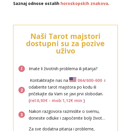
Saznaj odnose ostalih
horoskopskih znakova
.
LUCIJA
/ Kod #136
Naši Tarot majstori
Tarot savjetnik je zauzet
dostupni su za pozive
TEHNIKE:
sudbinske karte, anđeoske poruke
uživo
Broj tel: 064/600-600
tel:0,93€ - mob:1,12€ min
l
Imate li životnih problema ili pitanja?
Kontaktirajte nas na
064/600-600
i
odaberite tarot majstora po kodu ili
2
pričekajte da Vam se javi prvi slobodan.
(
tel:0,93€ - mob:1,12€ min
)
Nakon razgovora razmislite o svemu,
DENI
3
/ Kod 15
donesite odluke i započenite bolji život…
Tarot savjetnik je slobodan
Za sve dodatna pitanja i probleme,
TEHNIKE:
tarot, tarot marseille, ljubavni tarot, visak