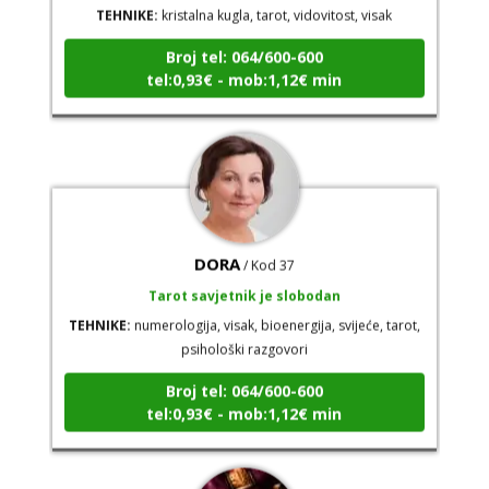
Broj tel: 064/600-600
tel:0,93€ - mob:1,12€ min
DORA
/ Kod 37
Tarot savjetnik je slobodan
TEHNIKE:
numerologija, visak, bioenergija, svijeće, tarot,
psihološki razgovori
Broj tel: 064/600-600
tel:0,93€ - mob:1,12€ min