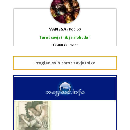
VANESA
/ Kod 60
Tarot savjetnik je slobodan
TEHNIKE:
tarot
Broj tel: 064/600-600
tel:0,93€ - mob:1,12€ min
Pregled svih tarot savjetnika
ALBA
/ Kod 24
Tarot savjetnik je slobodan
TEHNIKE:
tarot, sudbinske karte, crowley, visak, molitve,
podizanje energije