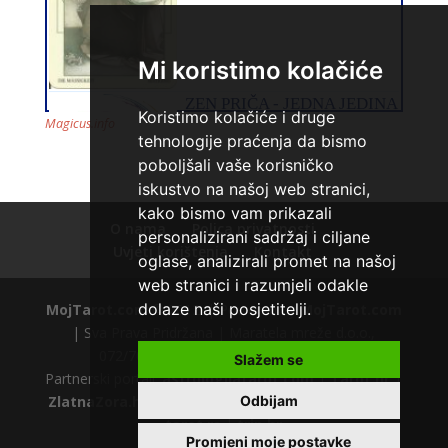
Broj tel: 064/600-600
tel:0,93€ - mob:1,12€ min
Mi koristimo kolačiće
Koristimo kolačiće i druge
Magicus.info
tehnologije praćenja da bismo
poboljšali vaše korisničko
iskustvo na našoj web stranici,
kako bismo vam prikazali
ALISA
/ Kod 106
O nama
Polica privatnosti
personalizirani sadržaj i ciljane
Uvjeti korištenja
Kontakt
Tarot savjetnik je zauzet
oglase, analizirali promet na našoj
TEHNIKE:
tarot
web stranici i razumjeli odakle
dolaze naši posjetitelji.
MojTarot.com
© 2012. | Powered by
MojTarot.com
Broj tel: 064/600-600
| Sva Prava Pridržana | Maratela mreže d.o.o.,
tel:0,93€ - mob:1,12€ min
072/700700 +18 |
Polica privatnosti
Slažem se
Partnerski portali:
astrologijatarot.com
|
Tarot.hr
|
ZlatnaZora.hr
|
AstrologijaTarot.com.hr
|
astro-
Odbijam
tarot.rs
|
trip.hr
Promjeni moje postavke