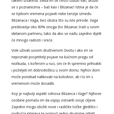
takvim stvarima. Sviđa im se često izlaziti van, družiti
se s poznanicima – baš kao i Blizanac! Istina je da će
se tijekom vremena pojaviti neke tenzije između
Blizanaca i Vaga, bez obzira što su iste prirode. Vaga
predstavlja oko 80% onoga što Blizanac traži u svom
idelanom partneru, tako da ako se nađu zajedno dijelit
će mnogo radosti i sreće.
Vole uživati ​​usvom društvenom životu i ako im se
nepoznati posjetitelji pojave na kućnom pragu od
niotkuda, s koferom u ruci, oni će ih spremno prihvatiti
i poželjeti im dobrodošlicu u svom domu. Njihov dom
može ponekad nalikovati na kolodvor, ali i to im s
vremenom može dosaditi.
Koji je najbolji aspekt odnosa Blizanca i Vage? Njihove
osobine pomažu im da uspiju ostvariti svoje ciljeve.
Zajedno mogu izložiti nove i različite točke gledišto i
područja interesa te pomoći jedno drugome otkriti