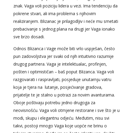
znak. Vaga voli poziciju lidera u vezi. Ima tendenciju da
pokrene stvari, ali ima problema s njihovim
realiziranjem. Blizanac je prilagodljiv i neće mu smetati
prebacivanje s jednog plana na drugi jer Vaga ionako
sve brzo dosadi.
Odnos Blizanca i Vage može biti vrlo uspješan, često
pun zadovoljstva jer svaki od njih intuitivno razumije
drugog partnera. Vaga je intelektualac, profinjen,
pošten i optimističan – baš poput Blizanca. Vaga voli
razgovarati i raspravljati, posjeduje unutarnju vatru
koja je tjera na lutanje, posjećivanje gradova,
prijatelje te je stalno u potrazi za novim avanturama.
Oboje poštivaju ​​potrebu jedno drugoga za
neovisnošću. Vaga voli otmjene restorane i sve što je u
modi, skupu i elegantnu odjeću. Međutim, nisu svi
takvi, postoji mnogo Vaga koje uopće ne brinu o