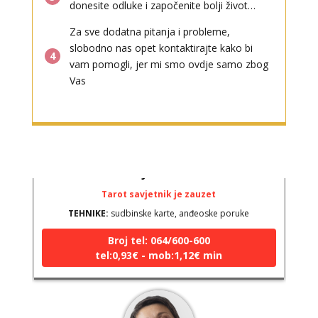
donesite odluke i započenite bolji život…
Za sve dodatna pitanja i probleme,
slobodno nas opet kontaktirajte kako bi
4
vam pomogli, jer mi smo ovdje samo zbog
Vas
LUCIJA
/ Kod #136
Tarot savjetnik je zauzet
TEHNIKE:
sudbinske karte, anđeoske poruke
Broj tel: 064/600-600
tel:0,93€ - mob:1,12€ min