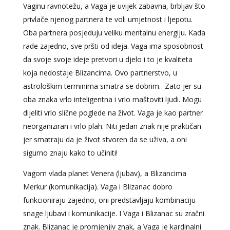
Vaginu ravnotežu, a Vaga je uvijek zabavna, brbljav što
privlače njenog partnera te voli umjetnost i ljepotu.
Oba partnera posjeduju veliku mentalnu energiju. Kada
rade zajedno, sve pršti od ideja. Vaga ima sposobnost
da svoje svoje ideje pretvori u djelo i to je kvaliteta
koja nedostaje Blizancima. Ovo partnerstvo, u
astrološkim terminima smatra se dobrim. Zato jer su
oba znaka vrlo inteligentna i vrlo maštoviti ljudi. Mogu
dijeliti vrlo slične poglede na život. Vaga je kao partner
neorganiziran i vrlo plah. Niti jedan znak nije praktičan
jer smatraju da je život stvoren da se uživa, a oni
sigurno znaju kako to učiniti!
Vagom vlada planet Venera (ljubav), a Blizancima
Merkur (komunikacija). Vaga i Blizanac dobro
funkcioniraju zajedno, oni predstavljaju kombinaciju
snage ljubavi i komunikacije. I Vaga i Blizanac su zračni
znak. Blizanac je promjenjiv znak, a Vaga je kardinalni