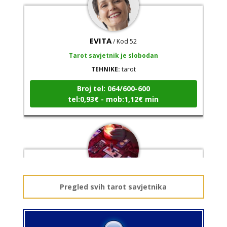
EVITA
/ Kod 52
Tarot savjetnik je slobodan
TEHNIKE:
tarot
Broj tel: 064/600-600
tel:0,93€ - mob:1,12€ min
LUCIJA
/ Kod #136
Pregled svih tarot savjetnika
Tarot savjetnik je zauzet
TEHNIKE:
sudbinske karte, anđeoske poruke