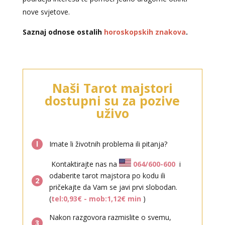
nove svjetove.
Saznaj odnose ostalih
horoskopskih znakova
.
Naši Tarot majstori
dostupni su za pozive
uživo
l
Imate li životnih problema ili pitanja?
Kontaktirajte nas na
064/600-600
i
odaberite tarot majstora po kodu ili
2
pričekajte da Vam se javi prvi slobodan.
(
tel:0,93€ - mob:1,12€ min
)
Nakon razgovora razmislite o svemu,
3