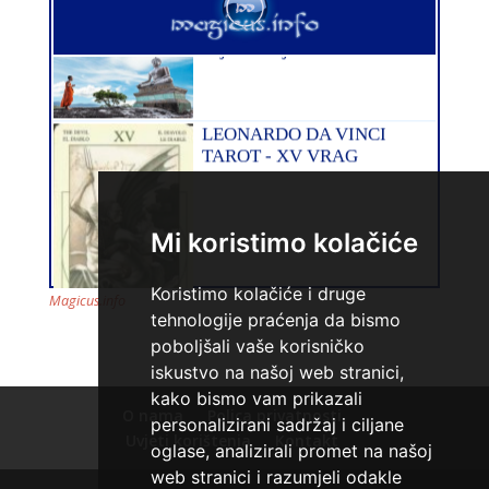
Broj tel: 064/600-600
tel:0,93€ - mob:1,12€ min
EVITA
/ Kod 52
Mi koristimo kolačiće
Tarot savjetnik je slobodan
TEHNIKE:
tarot
Koristimo kolačiće i druge
Magicus.info
Broj tel: 064/600-600
tehnologije praćenja da bismo
tel:0,93€ - mob:1,12€ min
poboljšali vaše korisničko
iskustvo na našoj web stranici,
kako bismo vam prikazali
O nama
Polica privatnosti
personalizirani sadržaj i ciljane
Uvjeti korištenja
Kontakt
oglase, analizirali promet na našoj
web stranici i razumjeli odakle