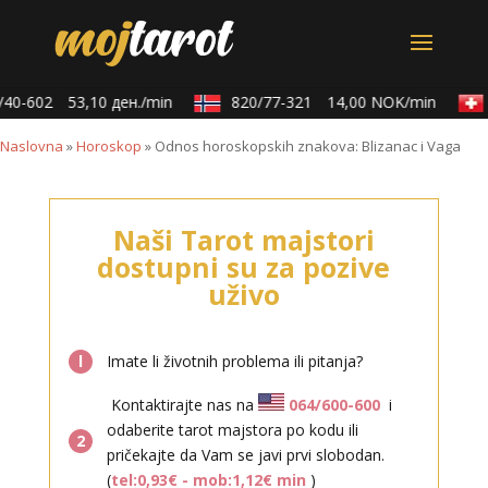
40-602
53,10 ден./min
820/77-321
14,00 NOK/min
Naslovna
»
Horoskop
»
Odnos horoskopskih znakova: Blizanac i Vaga
Naši Tarot majstori
dostupni su za pozive
uživo
l
Imate li životnih problema ili pitanja?
Kontaktirajte nas na
064/600-600
i
odaberite tarot majstora po kodu ili
2
pričekajte da Vam se javi prvi slobodan.
(
tel:0,93€ - mob:1,12€ min
)