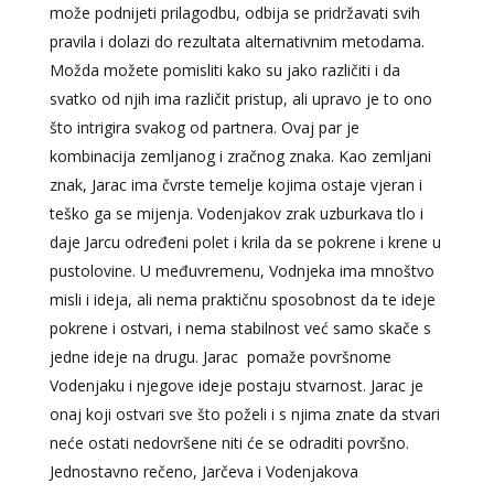
može podnijeti prilagodbu, odbija se pridržavati svih
pravila i dolazi do rezultata alternativnim metodama.
Možda možete pomisliti kako su jako različiti i da
svatko od njih ima različit pristup, ali upravo je to ono
što intrigira svakog od partnera. Ovaj par je
kombinacija zemljanog i zračnog znaka. Kao zemljani
znak, Jarac ima čvrste temelje kojima ostaje vjeran i
teško ga se mijenja. Vodenjakov zrak uzburkava tlo i
daje Jarcu određeni polet i krila da se pokrene i krene u
pustolovine. U međuvremenu, Vodnjeka ima mnoštvo
misli i ideja, ali nema praktičnu sposobnost da te ideje
pokrene i ostvari, i nema stabilnost već samo skače s
jedne ideje na drugu. Jarac pomaže površnome
Vodenjaku i njegove ideje postaju stvarnost. Jarac je
onaj koji ostvari sve što poželi i s njima znate da stvari
neće ostati nedovršene niti će se odraditi površno.
Jednostavno rečeno, Jarčeva i Vodenjakova