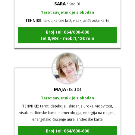
Tarot savjetnik je slobodan
TEHNIKE:
tarot, keltski križ, visak, anđeoske karte
Broj tel: 064/600-600
tel:0,93€ - mob:1,12€ min
MAJA
/ Kod 04
Tarot savjetnik je slobodan
TEHNIKE:
tarot, detekcija i skidanje uroka, vidovitost,
visak, sudbinske karte, numerologija, energija na daljinu,
energetsko čišćenje aure, anđeoske karte
Broj tel: 064/600-600
tel:0,93€ - mob:1,12€ min