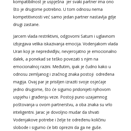
kompatibilnost je uspješna jer svaki partner ima ono
što je drugome potrebno. U tom odnosu nema
kompetitivnosti već samo jedan partner nastavlja gdje
drugi zastane.
Jarcem vlada restriktivni, odgovorni Saturn i uglavnom
izbjegava velika iskazivanja emocija. Vodenjakom vlada
Uran koji je nepredvidljiv, nevjerojatno je emocionalno
dalek, a ponekad se teško povezati s njim na
emocionalnoj razini. Međutim, ipak je čudno kako u
odnosu zemljanog i zračnog znaka postoji određena
magija. Ovaj par je prisiljen izraziti svoje osjećaje
jedno drugome, što će sigurno pridonijeti njihovom
uspjehu i građenju veze. Postoji puno uzajamnog
poštovanja u ovom partnerstvu, a oba znaka su vrlo
inteligentni. Jarac je dovoljno mudar da shvati
Vodenjakove potrebe i želje te određenu količinu
slobode i sigurno će biti oprezni da ga ne guše.