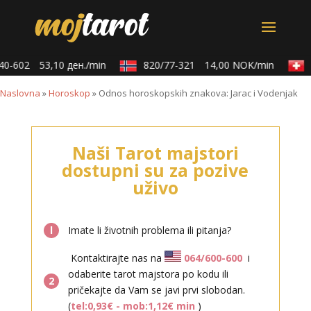
0-602
53,10 ден./min
820/77-321
14,00 NOK/min
0
Naslovna
»
Horoskop
»
Odnos horoskopskih znakova: Jarac i Vodenjak
Naši Tarot majstori
dostupni su za pozive
uživo
l
Imate li životnih problema ili pitanja?
Kontaktirajte nas na
064/600-600
i
odaberite tarot majstora po kodu ili
2
pričekajte da Vam se javi prvi slobodan.
(
tel:0,93€ - mob:1,12€ min
)