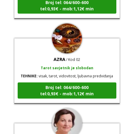
tel:0,93€ - mob:1,12€ min
AZRA
/ Kod 02
Tarot savjetnik je slobodan
TEHNIKE:
visak, tarot, vidovitost, ljubavna predviđanja
Broj tel: 064/600-600
tel:0,93€ - mob:1,12€ min