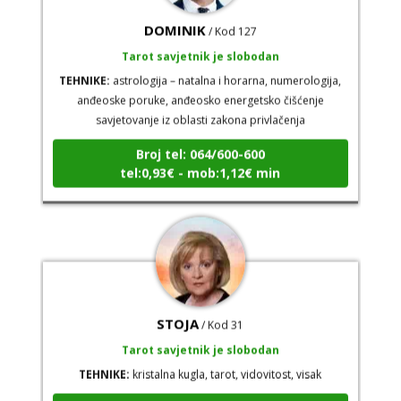
DOMINIK
/ Kod 127
Tarot savjetnik je slobodan
TEHNIKE:
astrologija – natalna i horarna, numerologija,
anđeoske poruke, anđeosko energetsko čišćenje
savjetovanje iz oblasti zakona privlačenja
Broj tel: 064/600-600
tel:0,93€ - mob:1,12€ min
STOJA
/ Kod 31
Tarot savjetnik je slobodan
TEHNIKE:
kristalna kugla, tarot, vidovitost, visak
Broj tel: 064/600-600