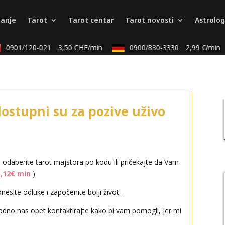
tanje
Tarot
Tarot centar
Tarot novosti
Astrolog
0901/120-021
3,50 CHF/min
0900/830-3330
2,99 €/min
dostupni su za pozive uživo
i odaberite tarot majstora po kodu ili pričekajte da Vam
1,12€ min
)
esite odluke i započenite bolji život…
odno nas opet kontaktirajte kako bi vam pomogli, jer mi