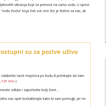
 ljekovitih vibracija koje se prenose na samu vodu. U sprezi
 “vodu života” koja čisti sve ono što je štetno za nas, ali
dostupni su za pozive uživo
i odaberite tarot majstora po kodu ili pričekajte da Vam
1,12€ min
)
esite odluke i započenite bolji život…
odno nas opet kontaktirajte kako bi vam pomogli, jer mi