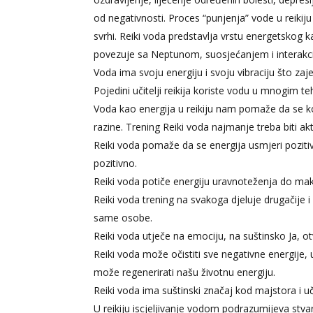
od negativnosti. Proces “punjenja” vode u rei
svrhi. Reiki voda predstavlja vrstu energetskog k
povezuje sa Neptunom, suosjećanjem i interakc
Voda ima svoju energiju i svoju vibraciju što zaj
Pojedini učitelji reikija koriste vodu u mnogim t
Voda kao energija u reikiju nam pomaže da se k
razine. Trening Reiki voda najmanje treba biti a
Reiki voda pomaže da se energija usmjeri pozitivn
pozitivno.
Reiki voda potiče energiju uravnoteženja do m
Reiki voda trening na svakoga djeluje drugačije i ko
same osobe.
Reiki voda utječe na emociju, na suštinsko Ja, ot
Reiki voda može očistiti sve negativne energije, 
može regenerirati našu životnu energiju.
Reiki voda ima suštinski značaj kod majstora i uči
U reikiju iscjeljivanje vodom podrazumijeva stvar