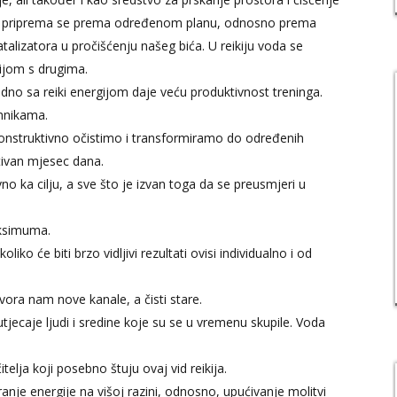
kiju priprema se prema određenom planu, odnosno prema
atalizatora u pročišćenju našeg bića. U reikiju voda se
ijom s drugima.
edno sa reiki energijom daje veću produktivnost treninga.
ehnikama.
onstruktivno očistimo i transformiramo do određenih
ktivan mjesec dana.
o ka cilju, a sve što je izvan toga da se preusmjeri u
aksimuma.
liko će biti brzo vidljivi rezultati ovisi individualno i od
vora nam nove kanale, a čisti stare.
utjecaje ljudi i sredine koje su se u vremenu skupile. Voda
telja koji posebno štuju ovaj vid reikija.
anje energije na višoj razini, odnosno, upućivanje molitvi