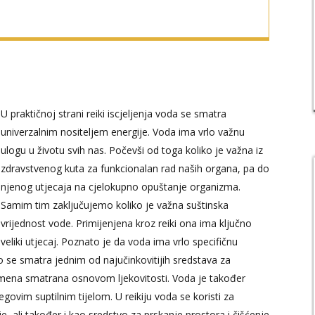
U praktičnoj strani reiki iscjeljenja voda se smatra
univerzalnim nositeljem energije. Voda ima vrlo važnu
ulogu u životu svih nas. Počevši od toga koliko je važna iz
zdravstvenog kuta za funkcionalan rad naših organa, pa do
njenog utjecaja na cjelokupno opuštanje organizma.
Samim tim zaključujemo koliko je važna suštinska
vrijednost vode. Primijenjena kroz reiki ona ima ključno
veliki utjecaj. Poznato je da voda ima vrlo specifičnu
 se smatra jednim od najučinkovitijih sredstava za
emena smatrana osnovom ljekovitosti. Voda je također
vim suptilnim tijelom. U reikiju voda se koristi za
je, ali također i kao sredstvo za prskanje prostora i čišćenje