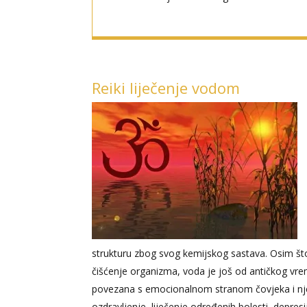
Reiki liječenje vodom
strukturu zbog svog kemijskog sastava. Osim što
čišćenje organizma, voda je još od antičkog vr
povezana s emocionalnom stranom čovjeka i njego
ozdravljenje, liječenje određenih bolesti, depresi