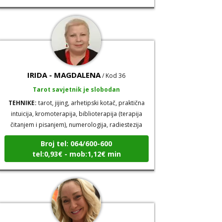
IRIDA - MAGDALENA
/ Kod 36
Tarot savjetnik je slobodan
TEHNIKE:
tarot, jijing, arhetipski kotač, praktična
intuicija, kromoterapija, biblioterapija (terapija
čitanjem i pisanjem), numerologija, radiestezija
Broj tel: 064/600-600
tel:0,93€ - mob:1,12€ min