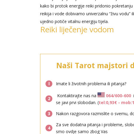
kako bi protok energije reiki pridonio pokretanju
reikija i vode dobivamo univerzalnu “živu vodu” ili
ujedno potiče vitalnu energiju tijela.
Reiki liječenje vodom
Naši Tarot majstori 
l
Imate li životnih problema ili pitanja?
Kontaktirajte nas na
064/600-600
2
se javi prvi slobodan. (
tel:0,93€ - mob:
3
Nakon razgovora razmislite o svemu, don
Za sve dodatna pitanja i probleme, slob
4
smo ovdje samo zbog Vas