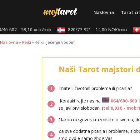
Naslovna
Tarot či
40-602
53,10 ден./min
820/77-321
14,00 NOK/min
Naslovna
»
Reiki
»
Reiki liječenje vodom
Naši Tarot majstori 
l
Imate li životnih problema ili pitanja?
Kontaktirajte nas na
064/600-600
2
se javi prvi slobodan. (
tel:0,93€ - mob:
3
Nakon razgovora razmislite o svemu, don
Za sve dodatna pitanja i probleme, slob
4
smo ovdje samo zbog Vas