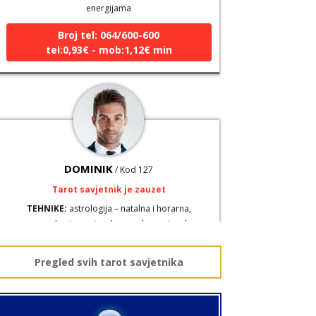
Broj tel: 064/600-600
tel:0,93€ - mob:1,12€ min
DOMINIK
/ Kod 127
Tarot savjetnik je zauzet
TEHNIKE:
astrologija – natalna i horarna,
numerologija, anđeoske poruke, anđeosko
energetsko čišćenje savjetovanje iz oblasti zakona
privlačenja
Pregled svih tarot savjetnika
Broj tel: 064/600-600
tel:0,93€ - mob:1,12€ min