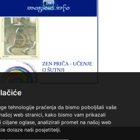
VESNA
/ Kod 05
Tarot savjetnik je zauzet
TEHNIKE:
numerologija, anđeoski i ljubavni tarot,
visak, yi ching, knjiga promjena mudrosti, rune,
izrada runskih amajlija
Broj tel: 064/600-600
tel:0,93€ - mob:1,12€ min
Magicus.info
lačiće
uge tehnologije praćenja da bismo poboljšali vaše
 našoj web stranici, kako bismo vam prikazali
i ciljane oglase, analizirali promet na našoj web
le dolaze naši posjetitelji.
ALBA
/ Kod 24