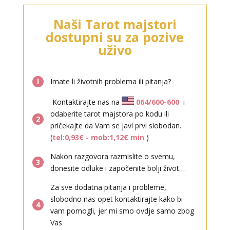
HELENA
/ Kod 333
Naši Tarot majstori
Tarot savjetnik je zauzet
dostupni su za pozive
TEHNIKE:
tarot, meditacija, slanje pozitivne energije,
uživo
poruke anđela, priča o vašim brojevima
Broj tel: 064/600-600
l
Imate li životnih problema ili pitanja?
tel:0,93€ - mob:1,12€ min
Kontaktirajte nas na
064/600-600
i
odaberite tarot majstora po kodu ili
2
pričekajte da Vam se javi prvi slobodan.
(
tel:0,93€ - mob:1,12€ min
)
Nakon razgovora razmislite o svemu,
3
donesite odluke i započenite bolji život…
TINA
/ Kod 16
Tarot savjetnik je zauzet
Za sve dodatna pitanja i probleme,
slobodno nas opet kontaktirajte kako bi
TEHNIKE:
psihološki razgovori, sudbinske karte, tarot,
4
vam pomogli, jer mi smo ovdje samo zbog
tumačenje snova
Vas