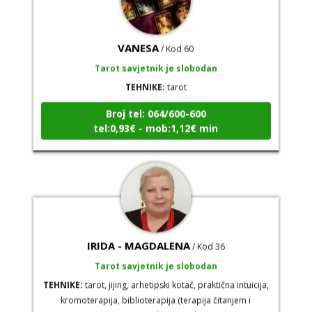
VANESA
/ Kod 60
Tarot savjetnik je slobodan
TEHNIKE:
tarot
Broj tel: 064/600-600
tel:0,93€ - mob:1,12€ min
IRIDA - MAGDALENA
/ Kod 36
Tarot savjetnik je slobodan
TEHNIKE:
tarot, jijing, arhetipski kotač, praktična intuicija,
kromoterapija, biblioterapija (terapija čitanjem i
pisanjem), numerologija, radiestezija