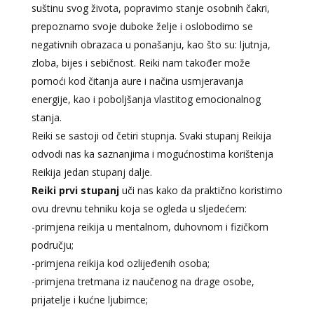
suštinu svog života, popravimo stanje osobnih čakri,
prepoznamo svoje duboke želje i oslobodimo se
negativnih obrazaca u ponašanju, kao što su: ljutnja,
zloba, bijes i sebičnost. Reiki nam također može
pomoći kod čitanja aure i načina usmjeravanja
energije, kao i poboljšanja vlastitog emocionalnog
stanja.
Reiki se sastoji od četiri stupnja. Svaki stupanj Reikija
odvodi nas ka saznanjima i mogućnostima korištenja
Reikija jedan stupanj dalje.
Reiki prvi stupanj
uči nas kako da praktično koristimo
ovu drevnu tehniku ​​koja se ogleda u sljedećem:
-primjena reikija u mentalnom, duhovnom i fizičkom
području;
-primjena reikija kod ozlijeđenih osoba;
-primjena tretmana iz naučenog na drage osobe,
prijatelje i kućne ljubimce;