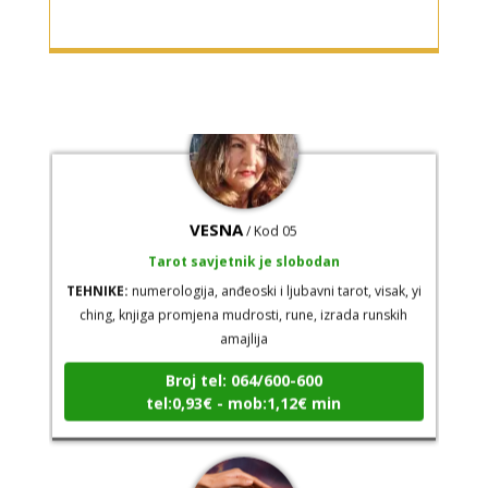
Broj tel: 064/600-600
tel:0,93€ - mob:1,12€ min
VESNA
/ Kod 05
Tarot savjetnik je slobodan
TEHNIKE:
numerologija, anđeoski i ljubavni tarot, visak, yi
ching, knjiga promjena mudrosti, rune, izrada runskih
amajlija
Broj tel: 064/600-600
tel:0,93€ - mob:1,12€ min