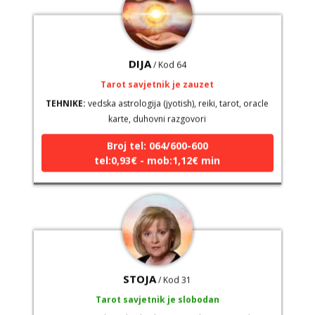
DIJA
/ Kod 64
Tarot savjetnik je zauzet
TEHNIKE:
vedska astrologija (jyotish), reiki, tarot, oracle
karte, duhovni razgovori
Broj tel: 064/600-600
tel:0,93€ - mob:1,12€ min
STOJA
/ Kod 31
Tarot savjetnik je slobodan
TEHNIKE:
kristalna kugla, tarot, vidovitost, visak