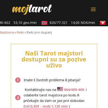
0-602
53,10 ден./min
820/77-321
14,00 NOK/min
0
Naslovna
»
Reiki
»
Reiki prvi stupanj
Naši Tarot majstori
dostupni su za pozive
uživo
l
Imate li životnih problema ili pitanja?
Kontaktirajte nas na
064/600-600
i
odaberite tarot majstora po kodu ili
2
pričekajte da Vam se javi prvi slobodan.
(
tel:0,93€ - mob:1,12€ min
)