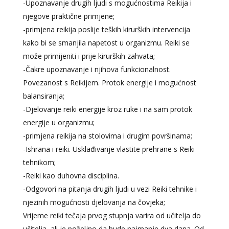
-Upoznavanje drugih ljudi s mogućnostima Reikija i
njegove praktične primjene;
-primjena reikija poslije teških kirurških intervencija
kako bi se smanjila napetost u organizmu. Reiki se
može primijeniti i prije kirurških zahvata;
-Čakre upoznavanje i njihova funkcionalnost.
Povezanost s Reikijem. Protok energije i mogućnost
balansiranja;
-Djelovanje reiki energije kroz ruke i na sam protok
energije u organizmu;
-primjena reikija na stolovima i drugim površinama;
-Ishrana i reiki. Usklađivanje vlastite prehrane s Reiki
tehnikom;
-Reiki kao duhovna disciplina.
-Odgovori na pitanja drugih ljudi u vezi Reiki tehnike i
njezinih mogućnosti djelovanja na čovjeka;
Vrijeme reiki tečaja prvog stupnja varira od učitelja do
učitelja, ali je poželjno da bude najmanje dva dana. Od