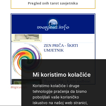
Pregled svih tarot savjetnika
TINA
/ Kod 16
Tarot savjetnik je slobodan
TEHNIKE:
psihološki razgovori, sudbinske karte, tarot,
tumačenje snova
Broj tel: 064/600-600
tel:0,93€ - mob:1,12€ min
Mi koristimo kolačiće
Koristimo kolačiće i druge
Magicus.info
tehnologije praćenja da bismo
poboljšali vaše korisničko
iskustvo na našoj web stranici,