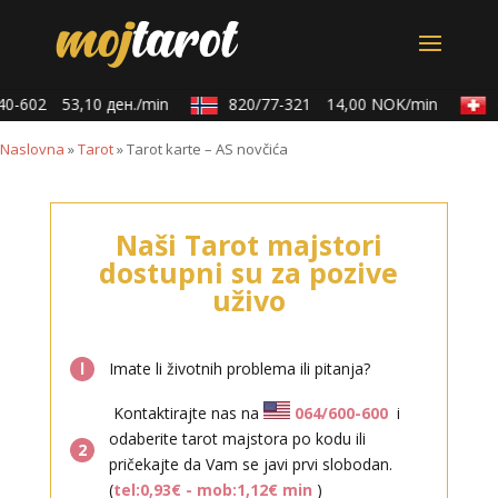
0-602
53,10 ден./min
820/77-321
14,00 NOK/min
0
Naslovna
»
Tarot
»
Tarot karte – AS novčića
Naši Tarot majstori
dostupni su za pozive
uživo
l
Imate li životnih problema ili pitanja?
Kontaktirajte nas na
064/600-600
i
odaberite tarot majstora po kodu ili
2
pričekajte da Vam se javi prvi slobodan.
(
tel:0,93€ - mob:1,12€ min
)