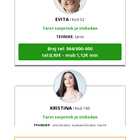
EVITA
/ Kod 52
Tarot savjetnik je slobodan
TEHNIKE:
tarot
Broj tel: 064/600-600
tel:0,93€ - mob:1,12€ min
KRISTINA
/ Kod 160
Tarot savjetnik je slobodan
TEHNIKE:
asrologija; numerologija, tarot
Broj tel: 064/600-600
tel:0,93€ - mob:1,12€ min