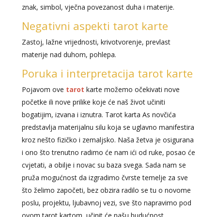
znak, simbol, vječna povezanost duha i materije.
Negativni aspekti tarot karte
Zastoj, lažne vrijednosti, krivotvorenje, prevlast
materije nad duhom, pohlepa.
Poruka i interpretacija tarot karte
Pojavom ove
tarot
karte možemo očekivati nove
početke ili nove prilike koje će naš život učiniti
bogatijim, izvana i iznutra. Tarot karta As novčića
predstavlja materijalnu silu koja se uglavno manifestira
kroz nešto fizičko i zemaljsko. Naša žetva je osigurana
i ono što trenutno radimo će nam ići od ruke, posao će
cvjetati, a obilje i novac su baza svega. Sada nam se
pruža mogućnost da izgradimo čvrste temelje za sve
što želimo započeti, bez obzira radilo se tu o novome
poslu, projektu, ljubavnoj vezi, sve što napravimo pod
ovom tarot kartom, učinit će našu budućnost