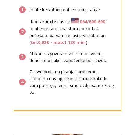
tel:0,93€ - mob:1,12€ min
l
Imate li životnih problema ili pitanja?
Kontaktirajte nas na
064/600-600
i
odaberite tarot majstora po kodu ili
2
pričekajte da Vam se javi prvi slobodan.
(
tel:0,93€ - mob:1,12€ min
)
Nakon razgovora razmislite o svemu,
TINA
/ Kod 16
3
donesite odluke i započenite bolji život…
Tarot savjetnik je slobodan
Za sve dodatna pitanja i probleme,
TEHNIKE:
psihološki razgovori, sudbinske karte, tarot,
slobodno nas opet kontaktirajte kako bi
tumačenje snova
4
vam pomogli, jer mi smo ovdje samo zbog
Broj tel: 064/600-600
Vas
tel:0,93€ - mob:1,12€ min