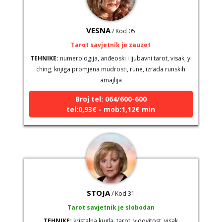
VESNA
/ Kod 05
Tarot savjetnik je zauzet
TEHNIKE:
numerologija, anđeoski i ljubavni tarot, visak, yi
ching, knjiga promjena mudrosti, rune, izrada runskih
amajlija
Broj tel: 064/600-600
tel:0,93€ - mob:1,12€ min
STOJA
/ Kod 31
Tarot savjetnik je slobodan
TEHNIKE:
kristalna kugla, tarot, vidovitost, visak