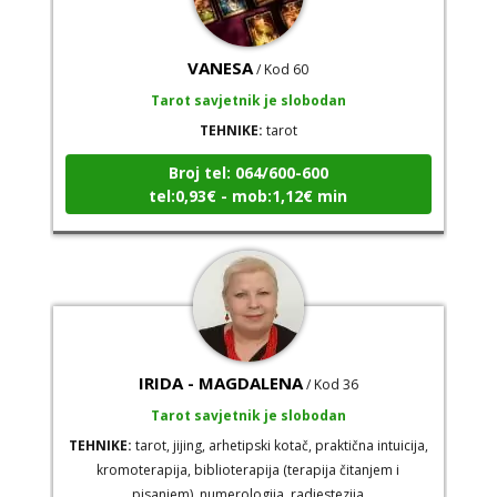
VANESA
/ Kod 60
Tarot savjetnik je slobodan
TEHNIKE:
tarot
Broj tel: 064/600-600
tel:0,93€ - mob:1,12€ min
IRIDA - MAGDALENA
/ Kod 36
Tarot savjetnik je slobodan
TEHNIKE:
tarot, jijing, arhetipski kotač, praktična intuicija,
kromoterapija, biblioterapija (terapija čitanjem i
pisanjem), numerologija, radiestezija