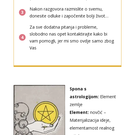
Nakon razgovora razmislite o svemu,
3
donesite odluke i započenite bolji život…
Za sve dodatna pitanja i probleme,
slobodno nas opet kontaktirajte kako bi
4
vam pomogli, jer mi smo ovdje samo zbog
Vas
Spona s
astrologijom:
Element
zemlje
Element:
novčić –
Materijalizacija ideje,
elementarnost realnog