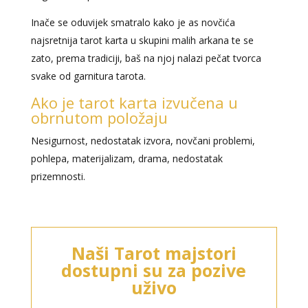
Inače se oduvijek smatralo kako je as novčića
najsretnija tarot karta u skupini malih arkana te se
zato, prema tradiciji, baš na njoj nalazi pečat tvorca
svake od garnitura tarota.
Ako je tarot karta izvučena u
obrnutom položaju
Nesigurnost, nedostatak izvora, novčani problemi,
pohlepa, materijalizam, drama, nedostatak
prizemnosti.
KRISTINA
/ Kod 160
Naši Tarot majstori
Tarot savjetnik je slobodan
dostupni su za pozive
TEHNIKE:
asrologija; numerologija, tarot
uživo
Broj tel: 064/600-600