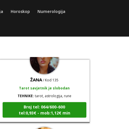
TEHNIKE:
tarot, tarot marseille, ljubavni tarot,
visak
ja
Horoskop
Numerologija
Broj tel: 064/600-600
tel:0,93€ - mob:1,12€ min
0900/404-444
2,16 €/min
0909/343-43-43
0,90 €/min
ŽANA
/ Kod 135
Tarot savjetnik je slobodan
TEHNIKE:
tarot, astrologija, rune
Broj tel: 064/600-600
tel:0,93€ - mob:1,12€ min