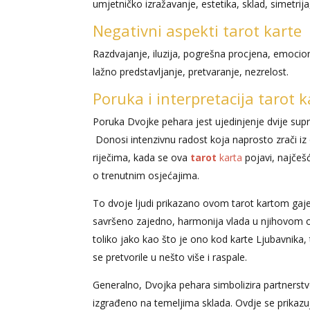
umjetničko izražavanje, estetika, sklad, simetrija
Negativni aspekti tarot karte
Razdvajanje, iluzija, pogrešna procjena, emociona
lažno predstavljanje, pretvaranje, nezrelost.
Poruka i interpretacija tarot k
Poruka Dvojke pehara jest ujedinjenje dvije sup
Donosi intenzivnu radost koja naprosto zrači iz o
riječima, kada se ova
tarot
karta
pojavi, najčešć
o trenutnim osjećajima.
To dvoje ljudi prikazano ovom tarot kartom gaje
savršeno zajedno, harmonija vlada u njihovom ok
toliko jako kao što je ono kod karte Ljubavnika, 
se pretvorile u nešto više i raspale.
Generalno, Dvojka pehara simbolizira partnerstvo
izgrađeno na temeljima sklada. Ovdje se prikazuj