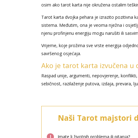
osim ako tarot karta nije okružena ostalim tešk
Tarot karta dvojka pehara je izrazito pozitivna k
sistema. Međutim, ona je veoma nježna i osjetlj
njenu profinjenu energiju mogu narušiti ili sasv
Vrijeme, koje prožima sve vrste energija odjedn
savršenog osjećaja.
Ako je tarot karta izvučena u
Raspad unije, argumenti, nepovjerenje, konflikt
sebičnost, razilaženje putova, izdaja, prevara, l
Naši Tarot majstori 
l
Imate li životnih problema ili pitanja?