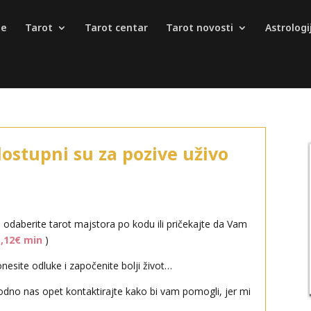
je
Tarot
Tarot centar
Tarot novosti
Astrologi
0901/120-021
3,50 CHF/min
0900/830-3330
2,99 €/min
dostupni su za pozive uživo
i odaberite tarot majstora po kodu ili pričekajte da Vam
1,12€ min
)
esite odluke i započenite bolji život…
odno nas opet kontaktirajte kako bi vam pomogli, jer mi