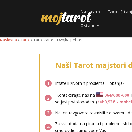
Naslovna
Tarot čitan
Ostalo
0-602
53,10 ден./min
820/77-321
14,00 NOK/min
Naslovna
»
Tarot
»
Tarot karte – Dvojka pehara
Naši Tarot majstori 
l
Imate li životnih problema ili pitanja?
Kontaktirajte nas na
064/600-600
2
se javi prvi slobodan. (
tel:0,93€ - mob:
3
Nakon razgovora razmislite o svemu, don
Za sve dodatna pitanja i probleme, slob
4
smo ovdje samo zbog Vas