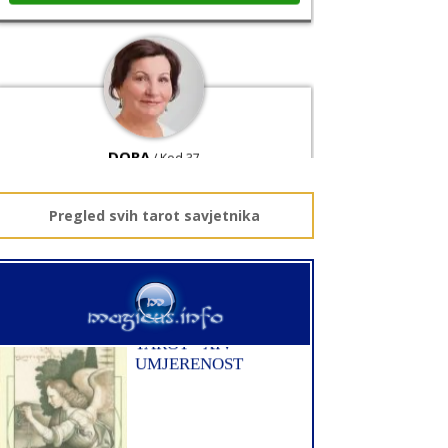
DORA
/ Kod 37
Tarot savjetnik je slobodan
TEHNIKE:
numerologija, visak, bioenergija, svijeće,
tarot, psihološki razgovori
Pregled svih tarot savjetnika
Broj tel: 064/600-600
tel:0,93€ - mob:1,12€ min
VANESA
/ Kod 60