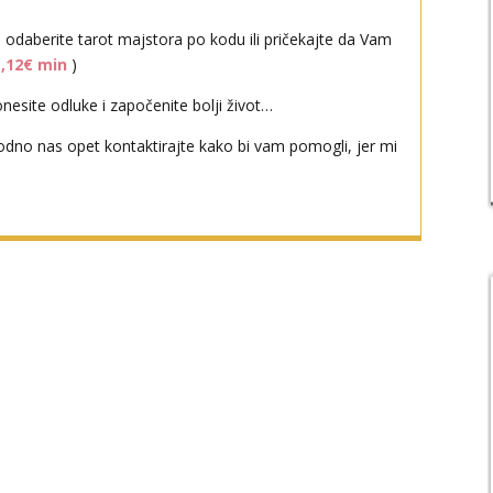
i odaberite tarot majstora po kodu ili pričekajte da Vam
1,12€ min
)
esite odluke i započenite bolji život…
odno nas opet kontaktirajte kako bi vam pomogli, jer mi