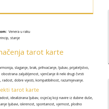
jom:
Venera u raku
incip, stanje
načenja tarot karte
rmonija, slaganje, brak, prihvaćanje, ljubav, prijateljstvo,
obostrana zaljubljenost, vjenčanje ili neki drugi čvrsti
 radost, dobre vijesti, kompatibilnost, razumijevanje.
pekti tarot karte
dost, idealizirana ljubav, osjećaj koji navire iz dubine duše,
anje ljubavi, iskrenost, spontanost, vjernost, plodno