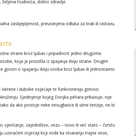
, željena trudnoća, dobro zdravlje.
lna zaslijepljenost, preuranjena odluka za brak ili rastavu,
arte
rotne strane kroz ljubav i pripadnost jedno drugome.
sobe, koja je proizišla iz spajanja dviju strane. Drugim
e govori o spajanju dviju osoba kroz ljubav ili jednostavno
 iskrene i duboke osjećaje te funkcioniraju gotovo
ruženju. Sjedinjenje kojeg Dvojka pehara prikazuje, nije
tako da ako postoje neke nesuglasice ili sitne tenzije, ne bi
; vjenčanje, zajedništvo, vezu – novo ili već staro – čvrsto
u uzvraćeni osjećaji koji vode ka stvaranju trajne veze,