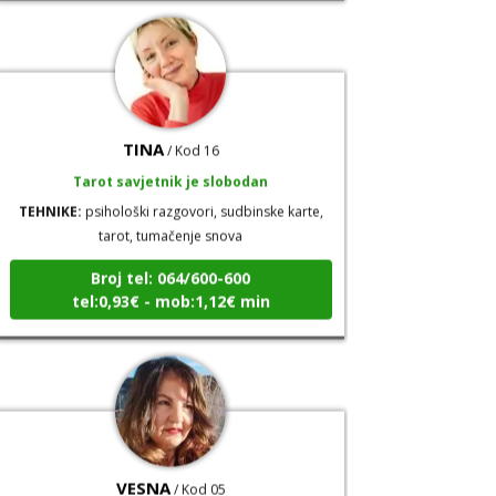
TINA
/ Kod 16
Tarot savjetnik je slobodan
TEHNIKE:
psihološki razgovori, sudbinske karte,
tarot, tumačenje snova
Broj tel: 064/600-600
tel:0,93€ - mob:1,12€ min
VESNA
/ Kod 05
Tarot savjetnik je slobodan