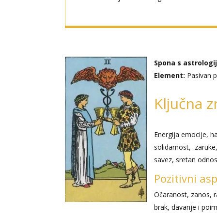
Spona s astrologi
Element:
Pasivan pr
Ključna z
Energija emocije, ha
solidarnost, zaruke, 
savez, sretan odnos,
Pozitivni as
Očaranost, zanos, ra
brak, davanje i poim