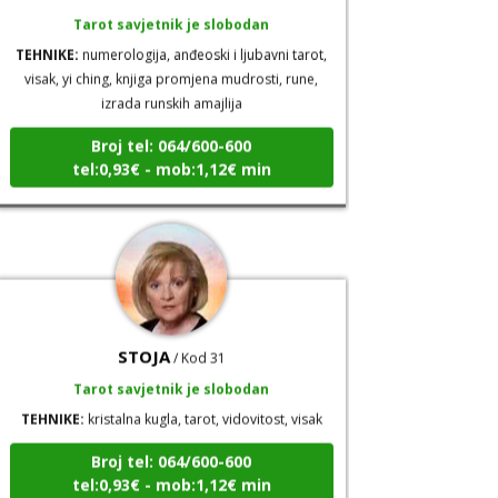
TEHNIKE:
numerologija, anđeoski i ljubavni tarot,
visak, yi ching, knjiga promjena mudrosti, rune,
izrada runskih amajlija
Broj tel: 064/600-600
tel:0,93€ - mob:1,12€ min
STOJA
/ Kod 31
Tarot savjetnik je slobodan
TEHNIKE:
kristalna kugla, tarot, vidovitost, visak
Broj tel: 064/600-600
tel:0,93€ - mob:1,12€ min