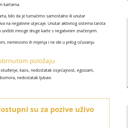
im kartama.
arta, bilo da je tumačimo samostalno ili unutar
iva na negativne utjecaje. Unutar aktivnog sistema tarota
im uništiti mnoge druge karte s negativnim značenjem.
om, neminovno ih mijenja i ne ide u prilog očuvanju
 obrnutom položaju
i, otuđenje, kaos, nedostatak osjećajnost, egoizam,
jubomora, nedostatak ljubavi.
dostupni su za pozive uživo