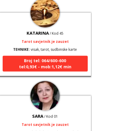
KATARINA
/ Kod 45
Tarot savjetnik je zauzet
TEHNIKE:
visak, tarot, sudbinske karte
Broj tel: 064/600-600
tel:0,93€ - mob:1,12€ min
SARA
/ Kod 01
Tarot savjetnik je zauzet
TEHNIKE:
tarot, keltski križ, visak, anđeoske karte