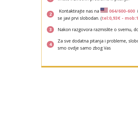
Kontaktirajte nas na
064/600-600
2
se javi prvi slobodan. (
tel:0,93€ - mob:
3
Nakon razgovora razmislite o svemu, don
Za sve dodatna pitanja i probleme, slob
4
smo ovdje samo zbog Vas