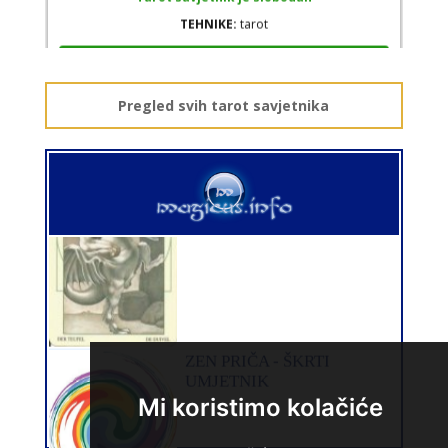
TEHNIKE:
tarot
Broj tel: 064/600-600
tel:0,93€ - mob:1,12€ min
Pregled svih tarot savjetnika
ALBA
/ Kod 24
Tarot savjetnik je slobodan
TEHNIKE:
tarot, sudbinske karte, crowley, visak, molitve,
podizanje energije
Broj tel: 064/600-600
tel:0,93€ - mob:1,12€ min
Mi koristimo kolačiće