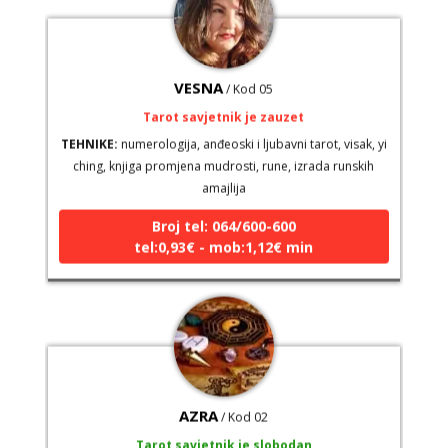
VESNA
/ Kod 05
Tarot savjetnik je zauzet
TEHNIKE:
numerologija, anđeoski i ljubavni tarot, visak, yi
ching, knjiga promjena mudrosti, rune, izrada runskih
amajlija
Broj tel: 064/600-600
tel:0,93€ - mob:1,12€ min
AZRA
/ Kod 02
Tarot savjetnik je slobodan