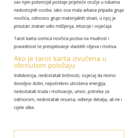
sav njen potencijal postaje prijeteće oružje u rukama
nedostojnih osoba. Iako ova mala arkana pripada grupi
novčića, odnosno grupi materijalnih stvari, u njoj je
prisutan znatan udio mišljenja, intuicije i osjećaja.
Tarot karta osmica novčića poziva na mudrost i
pravednost te preispitivanje vlastitih ciljeva i motiva.
Ako je tarot karta izvučena u
obrnutom položaju
Indiskrecija, nedostatak brižnosti, osjećaj da nismo
dovoljno dobri, nepotrebno utrošena energija,
nedostatak truda i motivacije, umor, potreba za
odmorom, nedostatak resursa, viđenje detalja, ali ne i
cijele slike.
NIVES
/ Kod 20