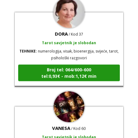
DORA
/ Kod 37
Tarot savjetnik je slobodan
TEHNIKE:
numerologija, visak, bioenergija, svijeće, tarot,
psihološki razgovori
Broj tel: 064/600-600
tel:0,93€ - mob:1,12€ min
VANESA
/ Kod 60
Tarot savjetnik je slobodan