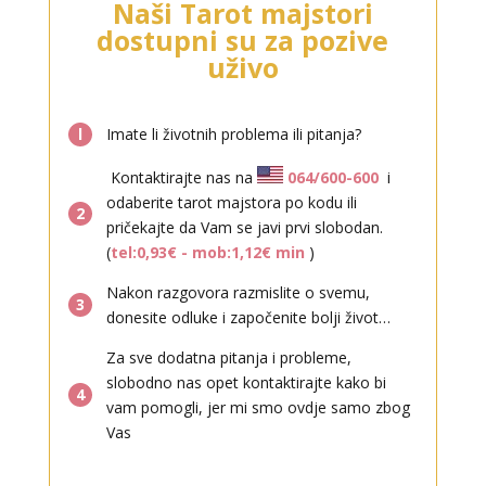
Naši Tarot majstori
Tarot savjetnik je zauzet
dostupni su za pozive
TEHNIKE:
astrologija, sudbinske karte, tarot
uživo
Broj tel: 064/600-600
tel:0,93€ - mob:1,12€ min
l
Imate li životnih problema ili pitanja?
Kontaktirajte nas na
064/600-600
i
odaberite tarot majstora po kodu ili
2
pričekajte da Vam se javi prvi slobodan.
(
tel:0,93€ - mob:1,12€ min
)
Nakon razgovora razmislite o svemu,
DENI
3
/ Kod 15
donesite odluke i započenite bolji život…
Tarot savjetnik je zauzet
Za sve dodatna pitanja i probleme,
TEHNIKE:
tarot, tarot marseille, ljubavni tarot, visak
slobodno nas opet kontaktirajte kako bi
4
Broj tel: 064/600-600
vam pomogli, jer mi smo ovdje samo zbog
tel:0,93€ - mob:1,12€ min
Vas