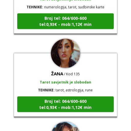
TEHNIKE:
numerologija, tarot, sudbinske karte
Broj tel: 064/600-600
tel:0,93€ - mob:1,12€ min
ŽANA
/ Kod 135
Tarot savjetnik je slobodan
TEHNIKE:
tarot, astrologija, rune
Broj tel: 064/600-600
tel:0,93€ - mob:1,12€ min