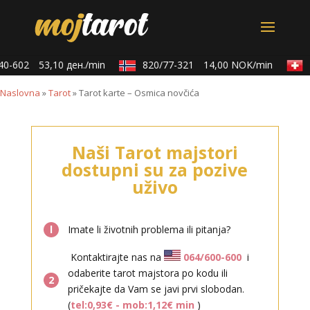
0-602
53,10 ден./min
820/77-321
14,00 NOK/min
0
Naslovna
»
Tarot
»
Tarot karte – Osmica novčića
Naši Tarot majstori
dostupni su za pozive
uživo
l
Imate li životnih problema ili pitanja?
Kontaktirajte nas na
064/600-600
i
odaberite tarot majstora po kodu ili
2
pričekajte da Vam se javi prvi slobodan.
(
tel:0,93€ - mob:1,12€ min
)