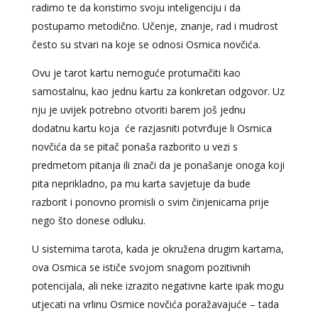
radimo te da koristimo svoju inteligenciju i da
postupamo metodično. Učenje, znanje, rad i mudrost
često su stvari na koje se odnosi Osmica novčića.
Ovu je tarot kartu nemoguće protumačiti kao
samostalnu, kao jednu kartu za konkretan odgovor. Uz
nju je uvijek potrebno otvoriti barem još jednu
dodatnu kartu koja će razjasniti potvrđuje li Osmica
novčića da se pitač ponaša razborito u vezi s
predmetom pitanja ili znači da je ponašanje onoga koji
pita neprikladno, pa mu karta savjetuje da bude
razborit i ponovno promisli o svim činjenicama prije
nego što donese odluku.
U sistemima tarota, kada je okružena drugim kartama,
ova Osmica se ističe svojom snagom pozitivnih
potencijala, ali neke izrazito negativne karte ipak mogu
utjecati na vrlinu Osmice novčića poražavajuće – tada