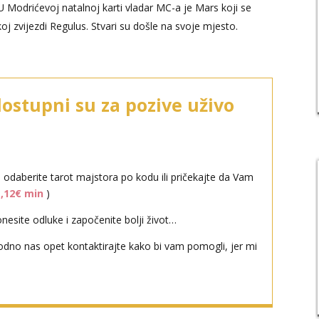
 Modrićevoj natalnoj karti vladar MC-a je Mars koji se
j zvijezdi Regulus. Stvari su došle na svoje mjesto.
dostupni su za pozive uživo
i odaberite tarot majstora po kodu ili pričekajte da Vam
1,12€ min
)
esite odluke i započenite bolji život…
odno nas opet kontaktirajte kako bi vam pomogli, jer mi