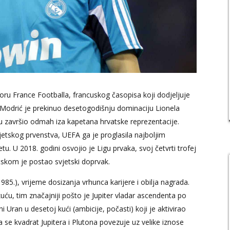
boru France Footballa, francuskog časopisa koji dodjeljuje
 Modrić je prekinuo desetogodišnju dominaciju Lionela
ru završio odmah iza kapetana hrvatske reprezentacije.
jetskog prvenstva, UEFA ga je proglasila najboljim
. U 2018. godini osvojio je Ligu prvaka, svoj četvrti trofej
tskom je postao svjetski doprvak.
985.), vrijeme dosizanja vrhunca karijere i obilja nagrada.
kuću, tim značajniji pošto je Jupiter vladar ascendenta po
 Uran u desetoj kući (ambicije, počasti) koji je aktivirao
da se kvadrat Jupitera i Plutona povezuje uz velike iznose