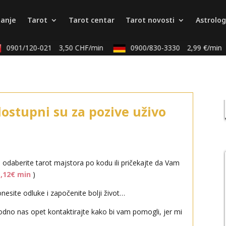
tanje
Tarot
Tarot centar
Tarot novosti
Astrolog
0901/120-021
3,50 CHF/min
0900/830-3330
2,99 €/min
dostupni su za pozive uživo
i odaberite tarot majstora po kodu ili pričekajte da Vam
1,12€ min
)
esite odluke i započenite bolji život…
odno nas opet kontaktirajte kako bi vam pomogli, jer mi