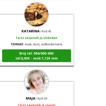
KATARINA
/ Kod 45
Tarot savjetnik je slobodan
TEHNIKE:
visak, tarot, sudbinske karte
Broj tel: 064/600-600
tel:0,93€ - mob:1,12€ min
MAJA
/ Kod 04
Tarot savjetnik je zauzet
TEHNIKE:
tarot, detekcija i skidanje uroka,