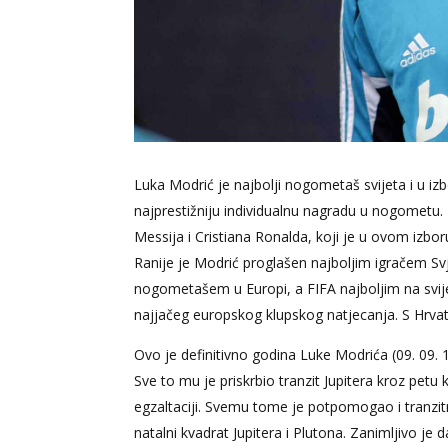
Luka Modrić je najbolji nogometaš svijeta i u iz
najprestižniju individualnu nagradu u nogometu.
Messija i Cristiana Ronalda, koji je u ovom izbo
Ranije je Modrić proglašen najboljim igračem Sv
nogometašem u Europi, a FIFA najboljim na svijetu
najjačeg europskog klupskog natjecanja. S Hrva
Ovo je definitivno godina Luke Modrića (09. 09. 1
Sve to mu je priskrbio tranzit Jupitera kroz petu 
egzaltaciji. Svemu tome je potpomogao i tranzitni
natalni kvadrat Jupitera i Plutona. Zanimljivo je 