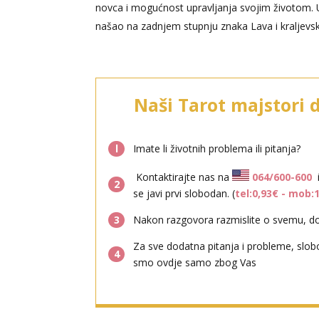
novca i mogućnost upravljanja svojim životom. U
našao na zadnjem stupnju znaka Lava i kraljevsko
Naši Tarot majstori 
l
Imate li životnih problema ili pitanja?
Kontaktirajte nas na
064/600-600
2
se javi prvi slobodan. (
tel:0,93€ - mob:
3
Nakon razgovora razmislite o svemu, don
Za sve dodatna pitanja i probleme, slob
4
smo ovdje samo zbog Vas