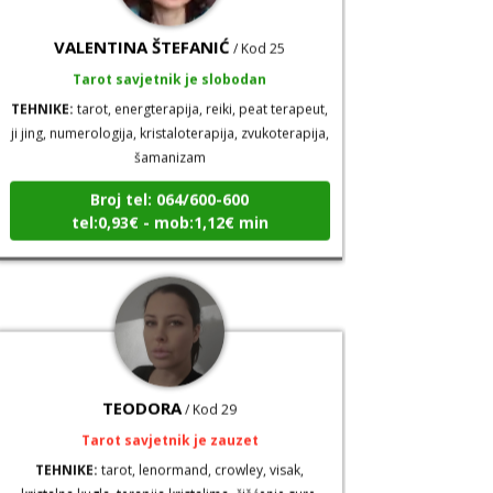
VALENTINA ŠTEFANIĆ
/ Kod 25
Tarot savjetnik je slobodan
TEHNIKE:
tarot, energterapija, reiki, peat terapeut,
ji jing, numerologija, kristaloterapija, zvukoterapija,
šamanizam
Broj tel: 064/600-600
tel:0,93€ - mob:1,12€ min
TEODORA
/ Kod 29
Tarot savjetnik je zauzet
TEHNIKE:
tarot, lenormand, crowley, visak,
kristalna kugla, terapija kristalima, čišćenje sure,
izrada amajlija za ljubav, novac, posao, urođena