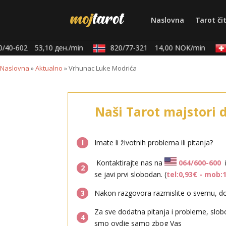
Naslovna
Tarot či
40-602
53,10 ден./min
820/77-321
14,00 NOK/min
Naslovna
»
Aktualno
»
Vrhunac Luke Modrića
Naši Tarot majstori 
l
Imate li životnih problema ili pitanja?
Kontaktirajte nas na
064/600-600
2
se javi prvi slobodan. (
tel:0,93€ - mob:
3
Nakon razgovora razmislite o svemu, don
Za sve dodatna pitanja i probleme, slob
4
smo ovdje samo zbog Vas