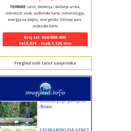
vidovitost, visak, sudbinske karte, numerologija,
energija na daljinu, energetsko čišćenje aure,
anđeoske karte
Broj tel: 064/600-600
tel:0,93€ - mob:1,12€ min
Pregled svih tarot savjetnika
DOMINIK
/ Kod 127
Tarot savjetnik je zauzet
TEHNIKE:
astrologija – natalna i horarna,
numerologija, anđeoske poruke, anđeosko
energetsko čišćenje savjetovanje iz oblasti zakona
privlačenja