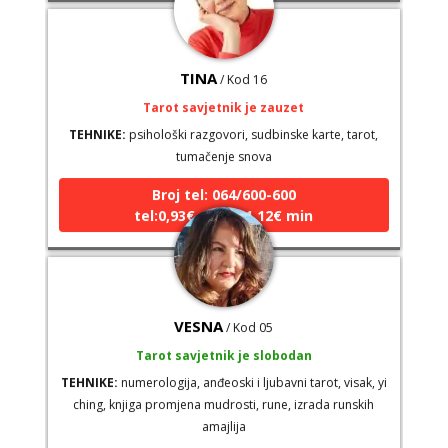
TINA
/ Kod 16
Tarot savjetnik je zauzet
TEHNIKE:
psihološki razgovori, sudbinske karte, tarot,
tumačenje snova
Broj tel: 064/600-600
tel:0,93€ - mob:1,12€ min
VESNA
/ Kod 05
Tarot savjetnik je slobodan
TEHNIKE:
numerologija, anđeoski i ljubavni tarot, visak, yi
ching, knjiga promjena mudrosti, rune, izrada runskih
amajlija