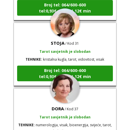
Broj tel: 064/600-600
tel:0,93€ - mob:1,12€ min
STOJA
/ Kod 31
Tarot savjetnik je slobodan
TEHNIKE:
kristalna kugla, tarot, vidovitost, visak
Broj tel: 064/600-600
tel:0,93€ - mob:1,12€ min
DORA
/ Kod 37
Tarot savjetnik je slobodan
TEHNIKE:
numerologija, visak, bioenergija, svijeće, tarot,
psihološki razgovori