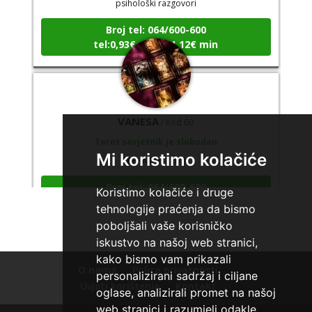
Broj tel: 064/600-600
tel:0,93€ - mob:1,12€ min
VANESA
/ Kod 60
Tarot savjetnik je slobodan
TEHNIKE:
tarot
Mi koristimo kolačiće
Broj tel: 064/600-600
Koristimo kolačiće i druge
tel:0,93€ - mob:1,12€ min
tehnologije praćenja da bismo
poboljšali vaše korisničko
iskustvo na našoj web stranici,
kako bismo vam prikazali
O nama
Polica privatnosti
ALBA
/ Kod 24
personalizirani sadržaj i ciljane
Uvjeti korištenja
Kontakt
oglase, analizirali promet na našoj
Tarot savjetnik je slobodan
web stranici i razumjeli odakle