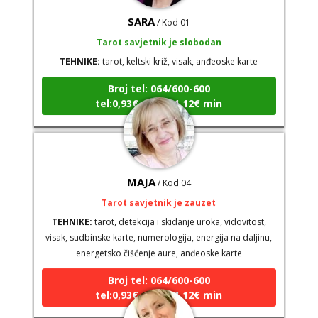
SARA
/ Kod 01
Tarot savjetnik je slobodan
TEHNIKE:
tarot, keltski križ, visak, anđeoske karte
Broj tel: 064/600-600
tel:0,93€ - mob:1,12€ min
MAJA
/ Kod 04
Tarot savjetnik je zauzet
TEHNIKE:
tarot, detekcija i skidanje uroka, vidovitost,
visak, sudbinske karte, numerologija, energija na daljinu,
energetsko čišćenje aure, anđeoske karte
Broj tel: 064/600-600
tel:0,93€ - mob:1,12€ min