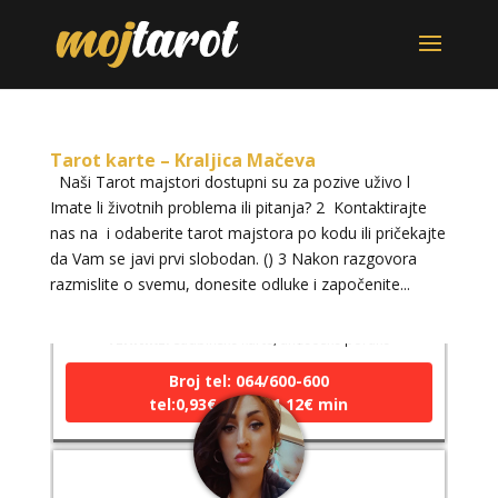
Tarot karte – Kraljica Mačeva
Naši Tarot majstori dostupni su za pozive uživo l
Imate li životnih problema ili pitanja? 2 Kontaktirajte
nas na i odaberite tarot majstora po kodu ili pričekajte
da Vam se javi prvi slobodan. () 3 Nakon razgovora
LUCIJA
/ Kod #136
razmislite o svemu, donesite odluke i započenite...
Tarot savjetnik je zauzet
TEHNIKE:
sudbinske karte, anđeoske poruke
Broj tel: 064/600-600
tel:0,93€ - mob:1,12€ min