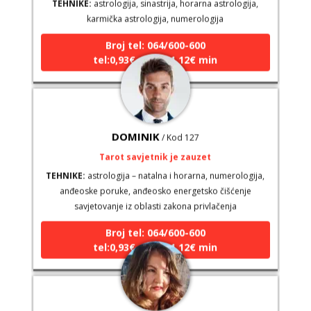
karmička astrologija, numerologija
Broj tel: 064/600-600
tel:0,93€ - mob:1,12€ min
DOMINIK
/ Kod 127
Tarot savjetnik je zauzet
TEHNIKE:
astrologija – natalna i horarna, numerologija,
anđeoske poruke, anđeosko energetsko čišćenje
savjetovanje iz oblasti zakona privlačenja
Broj tel: 064/600-600
tel:0,93€ - mob:1,12€ min