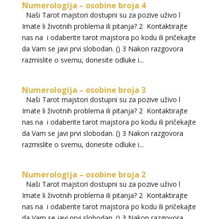
Numerologija – osobine broja 4
VIKTORIJA
/ Kod 369
Naši Tarot majstori dostupni su za pozive uživo l
Tarot savjetnik je slobodan
Imate li životnih problema ili pitanja? 2 Kontaktirajte
TEHNIKE:
astrologija, numerologija, tarot, radiestezija
nas na i odaberite tarot majstora po kodu ili pričekajte
da Vam se javi prvi slobodan. () 3 Nakon razgovora
Broj tel: 064/600-600
razmislite o svemu, donesite odluke i...
tel:0,93€ - mob:1,12€ min
Numerologija – osobine broja 3
Naši Tarot majstori dostupni su za pozive uživo l
Imate li životnih problema ili pitanja? 2 Kontaktirajte
ELA
/ Kod 151
nas na i odaberite tarot majstora po kodu ili pričekajte
da Vam se javi prvi slobodan. () 3 Nakon razgovora
Tarot savjetnik je slobodan
razmislite o svemu, donesite odluke i...
TEHNIKE:
astrologija, tarot, numerološki tarot, visak, feng
shui numerologija, anđeoski brojevi, tumačenje snova,
rune, kristali, reiki, terapija bojama, anđeoske karte,
Numerologija – osobine broja 2
iscjeljivanje anđeoskim energijama
Naši Tarot majstori dostupni su za pozive uživo l
Imate li životnih problema ili pitanja? 2 Kontaktirajte
Broj tel: 064/600-600
nas na i odaberite tarot majstora po kodu ili pričekajte
tel:0,93€ - mob:1,12€ min
da Vam se javi prvi slobodan. () 3 Nakon razgovora