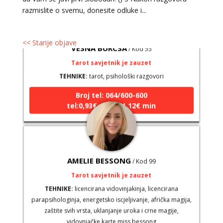
razmislite o svemu, donesite odluke i...
<< Starije objave
VESNA BURCSA
/ Kod 55
Tarot savjetnik je zauzet
TEHNIKE:
tarot, psihološki razgovori
Broj tel: 064/600-600
tel:0,93€ - mob:1,12€ min
AMELIE BESSONG
/ Kod 99
Tarot savjetnik je zauzet
TEHNIKE:
licencirana vidovinjakinja, licencirana
parapsihologinja, energetsko iscjeljivanje, afrička magija,
zaštite svih vrsta, uklanjanje uroka i crne magije,
vidovnjačke karte miss bessong