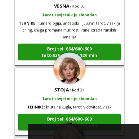
VESNA
/ Kod 05
Tarot savjetnik je slobodan
TEHNIKE:
numerologija, anđeoski i ljubavni tarot, visak, yi
ching, knjiga promjena mudrosti, rune, izrada runskih
amajlija
Broj tel: 064/600-600
tel:0,93€ - mob:1,12€ min
STOJA
/ Kod 31
Tarot savjetnik je slobodan
TEHNIKE:
kristalna kugla, tarot, vidovitost, visak
Broj tel: 064/600-600
tel:0,93€ - mob:1,12€ min