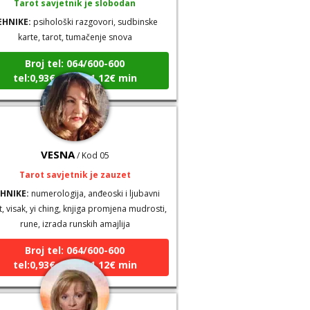
EHNIKE:
psihološki razgovori, sudbinske
karte, tarot, tumačenje snova
Broj tel: 064/600-600
tel:0,93€ - mob:1,12€ min
VESNA
/ Kod 05
Tarot savjetnik je zauzet
HNIKE:
numerologija, anđeoski i ljubavni
t, visak, yi ching, knjiga promjena mudrosti,
rune, izrada runskih amajlija
Broj tel: 064/600-600
tel:0,93€ - mob:1,12€ min