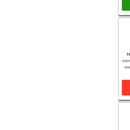
T
vido
ene