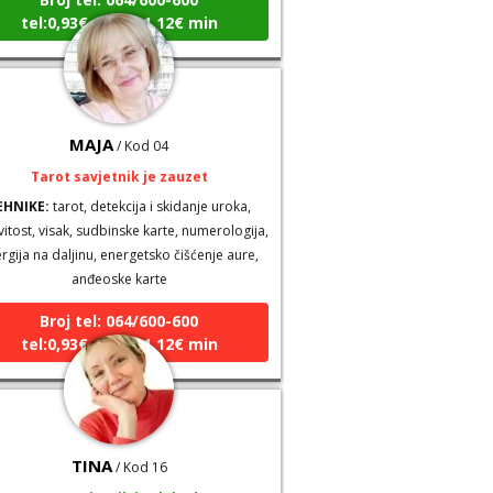
tel:0,93€ - mob:1,12€ min
MAJA
/ Kod 04
Tarot savjetnik je zauzet
EHNIKE:
tarot, detekcija i skidanje uroka,
vitost, visak, sudbinske karte, numerologija,
rgija na daljinu, energetsko čišćenje aure,
anđeoske karte
Broj tel: 064/600-600
tel:0,93€ - mob:1,12€ min
TINA
/ Kod 16
Tarot savjetnik je slobodan