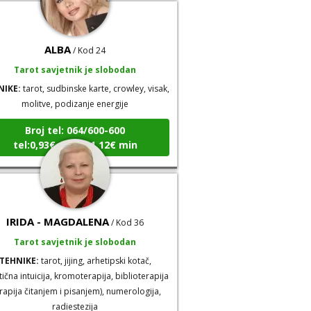
ALBA
/ Kod 24
Tarot savjetnik je slobodan
NIKE:
tarot, sudbinske karte, crowley, visak,
molitve, podizanje energije
Broj tel: 064/600-600
tel:0,93€ - mob:1,12€ min
IRIDA - MAGDALENA
/ Kod 36
Tarot savjetnik je slobodan
TEHNIKE:
tarot, jijing, arhetipski kotač,
tična intuicija, kromoterapija, biblioterapija
erapija čitanjem i pisanjem), numerologija,
radiestezija