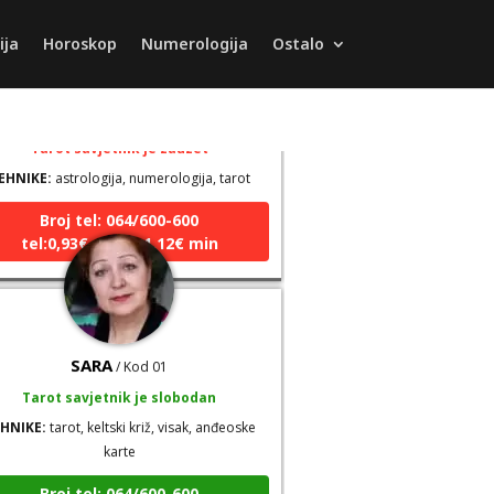
ija
Horoskop
Numerologija
Ostalo
JASMINKA
/ Kod 56
Tarot savjetnik je zauzet
EHNIKE:
astrologija, numerologija, tarot
Broj tel: 064/600-600
tel:0,93€ - mob:1,12€ min
SARA
/ Kod 01
Tarot savjetnik je slobodan
HNIKE:
tarot, keltski križ, visak, anđeoske
karte
Broj tel: 064/600-600