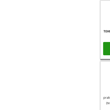
TEH
prak
(t