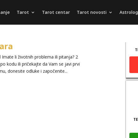
tanje
Tarot
Tarot centar
Tarot novosti
Astrolog
hara
T
Imate li životnih problema ili pitanja? 2
o kodu ili pričekajte da Vam se javi prvi
u, donesite odluke i započenite...
TE