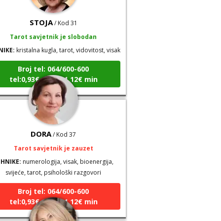
STOJA
/ Kod 31
Tarot savjetnik je slobodan
NIKE:
kristalna kugla, tarot, vidovitost, visak
Broj tel: 064/600-600
tel:0,93€ - mob:1,12€ min
DORA
/ Kod 37
Tarot savjetnik je zauzet
EHNIKE:
numerologija, visak, bioenergija,
svijeće, tarot, psihološki razgovori
Broj tel: 064/600-600
tel:0,93€ - mob:1,12€ min