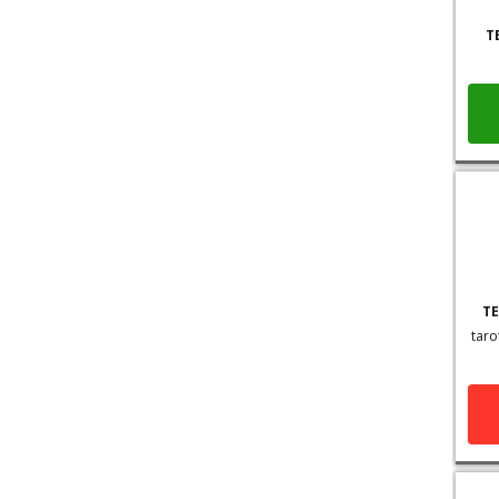
T
TE
taro