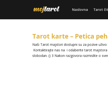
Naslovna
Tarot či
Tarot karte – Petica pe
Naši Tarot majstori dostupni su za pozive uživo l 
Kontaktirajte nas na i odaberite tarot majstora p
slobodan. () 3 Nakon razgovora razmislite o svem