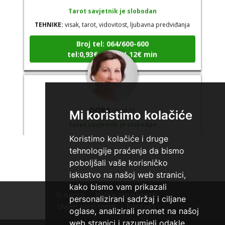
Tarot savjetnik je slobodan
TEHNIKE:
visak, tarot, vidovitost, ljubavna predviđanja
Broj tel: 064/600-600
tel:0,93€ - mob:1,12€ min
DORA
/ Kod 37
Mi koristimo kolačiće
Tarot savjetnik je slobodan
TEHNIKE:
numerologija, visak, bioenergija, svijeće, tarot,
Koristimo kolačiće i druge
psihološki razgovori
tehnologije praćenja da bismo
poboljšali vaše korisničko
Broj tel: 064/600-600
iskustvo na našoj web stranici,
tel:0,93€ - mob:1,12€ min
kako bismo vam prikazali
O nama
Polica privatnosti
personalizirani sadržaj i ciljane
Uvjeti korištenja
Kontakt
oglase, analizirali promet na našoj
web stranici i razumjeli odakle