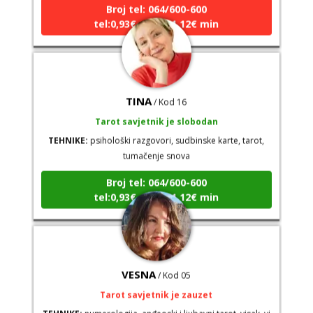
Broj tel: 064/600-600
tel:0,93€ - mob:1,12€ min
TINA
/ Kod 16
Tarot savjetnik je slobodan
TEHNIKE:
psihološki razgovori, sudbinske karte, tarot,
tumačenje snova
Broj tel: 064/600-600
tel:0,93€ - mob:1,12€ min
VESNA
/ Kod 05
Tarot savjetnik je zauzet
TEHNIKE:
numerologija, anđeoski i ljubavni tarot, visak, yi