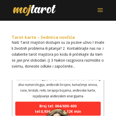
Tarot karte – Sedmica novčića
Naši Tarot majstori dostupni su za pozive uživo l Imate
li životnih problema ili pitanja? 2 Kontaktirajte nas na i
odaberite tarot majstora po kodu ili pričekajte da Vam
se javi prvi slobodan. () 3 Nakon razgovora razmislite o
ELA
/ Kod 151
svemu, donesite odluke i započenite...
Tarot savjetnik je zauzet
TEHNIKE:
astrologija, tarot, numerološki tarot, visak, feng
shui numerologija, anđeoski brojevi, tumačenje snova,
rune, kristali, reiki, terapija bojama, anđeoske karte,
iscjeljivanje anđeoskim energijama
Broj tel: 064/600-600
tel:0,93€ - mob:1,12€ min