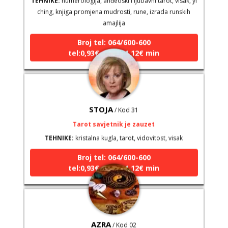
ching, knjiga promjena mudrosti, rune, izrada runskih
amajlija
Broj tel: 064/600-600
tel:0,93€ - mob:1,12€ min
STOJA
/ Kod 31
Tarot savjetnik je zauzet
TEHNIKE:
kristalna kugla, tarot, vidovitost, visak
Broj tel: 064/600-600
tel:0,93€ - mob:1,12€ min
AZRA
/ Kod 02