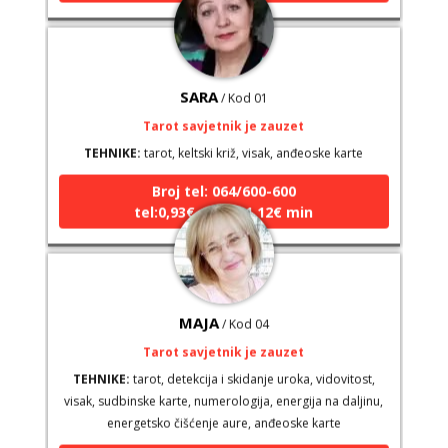
SARA
/ Kod 01
Tarot savjetnik je zauzet
TEHNIKE:
tarot, keltski križ, visak, anđeoske karte
Broj tel: 064/600-600
tel:0,93€ - mob:1,12€ min
MAJA
/ Kod 04
Tarot savjetnik je zauzet
TEHNIKE:
tarot, detekcija i skidanje uroka, vidovitost,
visak, sudbinske karte, numerologija, energija na daljinu,
energetsko čišćenje aure, anđeoske karte