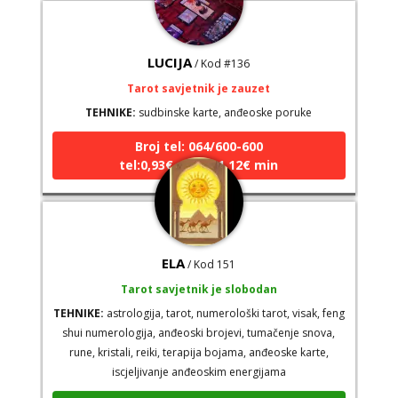
LUCIJA
/ Kod #136
Tarot savjetnik je zauzet
TEHNIKE:
sudbinske karte, anđeoske poruke
Broj tel: 064/600-600
tel:0,93€ - mob:1,12€ min
ELA
/ Kod 151
Tarot savjetnik je slobodan
TEHNIKE:
astrologija, tarot, numerološki tarot, visak, feng
shui numerologija, anđeoski brojevi, tumačenje snova,
rune, kristali, reiki, terapija bojama, anđeoske karte,
iscjeljivanje anđeoskim energijama