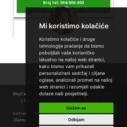
Broj tel: 064/600-600
tel:0,93€ - mob:1,12€ min
Mi koristimo kolačiće
VESNA
/ Kod 05
Koristimo kolačiće i druge
tehnologije praćenja da bismo
Tarot savjetnik je slobodan
poboljšali vaše korisničko
TEHNIKE:
numerologija, anđeoski i ljubavni tarot, visak, yi
iskustvo na našoj web stranici,
ching, knjiga promjena mudrosti, rune, izrada runskih
kako bismo vam prikazali
amajlija
O nama
Polica privatnosti
personalizirani sadržaj i ciljane
Broj tel: 064/600-600
Uvjeti korištenja
Kontakt
oglase, analizirali promet na našoj
tel:0,93€ - mob:1,12€ min
web stranici i razumjeli odakle
dolaze naši posjetitelji.
MojTarot.com
© 2012. | Powered by
MojTarot.com
| Sva Prava Pridržana | Maratela mreže d.o.o.,
072/700700 +18 |
Polica privatnosti
Slažem se
Partnerski portali:
astrologijatarot.com
|
Tarot.hr
|
ZlatnaZora.hr
|
AstrologijaTarot.com.hr
Odbijam
|
astro-
tarot.rs
|
trip.hr