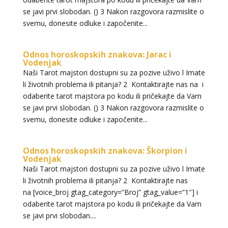
se javi prvi slobodan. () 3 Nakon razgovora razmislite o
svemu, donesite odluke i započenite...
Odnos horoskopskih znakova: Jarac i
Vodenjak
Naši Tarot majstori dostupni su za pozive uživo l Imate
li životnih problema ili pitanja? 2 Kontaktirajte nas na i
LUCIJA
/ Kod #136
odaberite tarot majstora po kodu ili pričekajte da Vam
Tarot savjetnik je zauzet
se javi prvi slobodan. () 3 Nakon razgovora razmislite o
TEHNIKE:
sudbinske karte, anđeoske poruke
svemu, donesite odluke i započenite...
Broj tel: 064/600-600
tel:0,93€ - mob:1,12€ min
Odnos horoskopskih znakova: Škorpion i
Vodenjak
Naši Tarot majstori dostupni su za pozive uživo l Imate
li životnih problema ili pitanja? 2 Kontaktirajte nas
na [voice_broj gtag_category=”Broj” gtag_value=”1″] i
ELA
/ Kod 151
odaberite tarot majstora po kodu ili pričekajte da Vam
se javi prvi slobodan....
Tarot savjetnik je slobodan