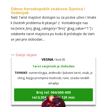
TEHNIKE:
astrologija, tarot, numerološki tarot, visak, feng
shui numerologija, anđeoski brojevi, tumačenje snova,
Odnos horoskopskih znakova: Djevica i
rune, kristali, reiki, terapija bojama, anđeoske karte,
Vodenjak
Naši Tarot majstori dostupni su za pozive uživo l Imate
iscjeljivanje anđeoskim energijama
li životnih problema ili pitanja? 2 Kontaktirajte nas
Broj tel: 064/600-600
na [voice_broj gtag_category=”Broj” gtag_value=”1″] i
tel:0,93€ - mob:1,12€ min
odaberite tarot majstora po kodu ili pričekajte da Vam
se javi prvi slobodan....
<< Starije objave
VESNA
/ Kod 05
Tarot savjetnik je slobodan
TEHNIKE:
numerologija, anđeoski i ljubavni tarot, visak, yi
ching, knjiga promjena mudrosti, rune, izrada runskih
amajlija
Broj tel: 064/600-600
tel:0,93€ - mob:1,12€ min